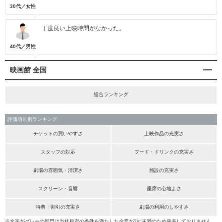
30代／女性
丁度良い上映時間がなかった。
40代／男性
映画館 全国
総合ランキング
評価項目別ランキング
チケットの買いやすさ
上映作品の充実さ
スタッフの対応
フード・ドリンクの充実さ
劇場の雰囲気・清潔さ
施設の充実さ
スクリーン・音響
座席の心地よさ
特典・割引の充実さ
劇場の利用のしやすさ
※文字がグレーの部門は当社規定の条件を満たした企業が2社未満のため発表しておりません。