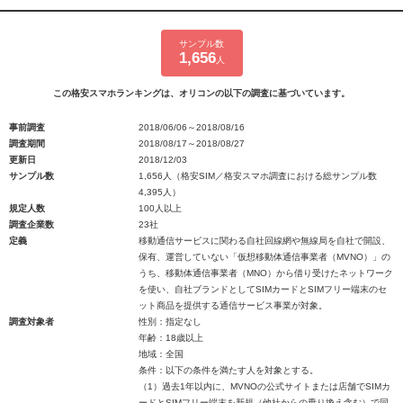
サンプル数
1,656
人
この格安スマホランキングは、オリコンの以下の調査に基づいています。
事前調査
2018/06/06～2018/08/16
調査期間
2018/08/17～2018/08/27
更新日
2018/12/03
サンプル数
1,656人（格安SIM／格安スマホ調査における総サンプル数
4,395人）
規定人数
100人以上
調査企業数
23社
定義
移動通信サービスに関わる自社回線網や無線局を自社で開設、
保有、運営していない「仮想移動体通信事業者（MVNO）」の
うち、移動体通信事業者（MNO）から借り受けたネットワーク
を使い、自社ブランドとしてSIMカードとSIMフリー端末のセ
ット商品を提供する通信サービス事業が対象。
調査対象者
性別：指定なし
年齢：18歳以上
地域：全国
条件：以下の条件を満たす人を対象とする。
（1）過去1年以内に、MVNOの公式サイトまたは店舗でSIMカ
ードとSIMフリー端末を新規（他社からの乗り換え含む）で同