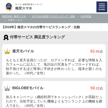
オリコン顧客満足度ランキング
格安スマホ
格安SIM／格安スマホ
おすすめの格安スマホランキング・比較
2018年版
付帯サービス
【2018年】格安スマホの付帯サービスランキング・比較
付帯サービス 満足度ランキング
楽天モバイル
62
.06
点
もともと楽天会員だったが、ログインすれば、必要な情報を入
力フォームに記入して、免許証の写真をアップロードすれば、
拍子抜けするほど簡単に手続きが終わったし、端末が届くのも
速かった。（30代／女性）
BIGLOBEモバイル
59
.22
点
加入キャンペーン（継続利用でキャッシュバック）が高額だっ
たので、当初予定していた機種よりもワンランク上の機種を購
入できた。（40代／女性）