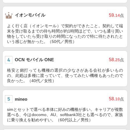
イオンモバイル
59
.14
点
よく行く店（イオンモール）で契約ができたこと。契約して端
末を受け取るまでの待ち時間が約1時間ほどで、いつも通り買い
物をしていたら受け取りの時間になったので特に待たされたと
いう感じが無かった。（50代／男性）
OCN モバイル ONE
58
.25
点
格安と銘打っても機種の選択の少なさがある会社が多いもの
の、此処は多種に渡っていて、使ってみたい機種もあったので
良かった。（40代／女性）
58
mineo
.10
点
simとセットで選べる本体に好みの機種が多い。キャリアが複数
選べる、今はdocomo、AU、softbank3社とも選べるので、家族
に乗り換えを勧めやすい。（60代以上／男性）