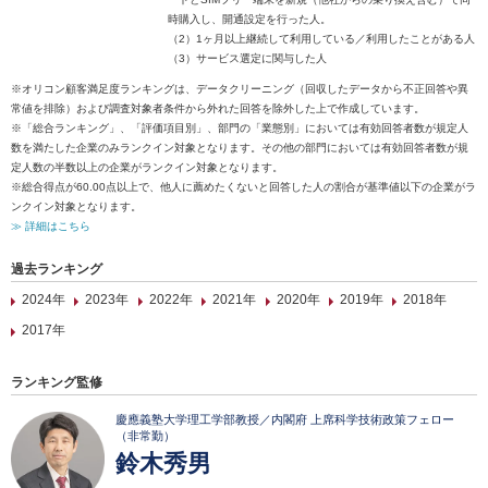
時購入し、開通設定を行った人。
（2）1ヶ月以上継続して利用している／利用したことがある人
（3）サービス選定に関与した人
※オリコン顧客満足度ランキングは、データクリーニング（回収したデータから不正回答や異
常値を排除）および調査対象者条件から外れた回答を除外した上で作成しています。
※「総合ランキング」、「評価項目別」、部門の「業態別」においては有効回答者数が規定人
数を満たした企業のみランクイン対象となります。その他の部門においては有効回答者数が規
定人数の半数以上の企業がランクイン対象となります。
※総合得点が60.00点以上で、他人に薦めたくないと回答した人の割合が基準値以下の企業がラ
ンクイン対象となります。
≫ 詳細はこちら
過去ランキング
2024年
2023年
2022年
2021年
2020年
2019年
2018年
2017年
ランキング監修
慶應義塾大学理工学部教授／内閣府 上席科学技術政策フェロー
（非常勤）
鈴木秀男