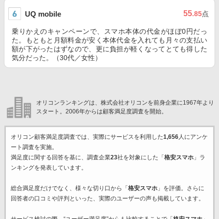
55
UQ mobile
.85
点
乗りかえのキャンペーンで、スマホ本体の代金がほぼ0円だっ
た。もともと月額料金が安く本体代金を入れても月々の支払い
額が下がったはずなので、更に負担が軽くなってとても得した
気分だった。（30代／女性）
オリコンランキングは、株式会社オリコンを前身企業に1967年より
スタート。2006年からは顧客満足度調査を開始。
オリコン顧客満足度調査では、実際にサービスを利用した
1,656
人にアンケ
ート調査を実施。
満足度に関する回答を基に、調査企業
23
社を対象にした「
格安スマホ
」ラ
ンキングを発表しています。
総合満足度だけでなく、様々な切り口から「
格安スマホ
」を評価。さらに
回答者の口コミや評判といった、実際のユーザーの声も掲載しています。