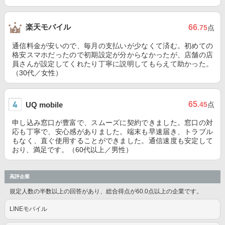
楽天モバイル
66
.75
点
通信料金が安いので、毎月の支払いが少なくて済む。初めての
格安スマホだったので初期設定が分からなかったが、店舗の店
員さんが設定してくれたり丁寧に説明してもらえて助かった。
（30代／女性）
65
UQ mobile
.45
点
申し込み窓口が豊富で、スムーズに契約できました。窓口の対
応も丁寧で、安心感がありました。端末も早速届き、トラブル
もなく、直ぐ使用することができました。通信速度も安定して
おり、満足です。（60代以上／男性）
高評企業
規定人数の半数以上の回答があり、総合得点が60.0点以上の企業です。
LINEモバイル