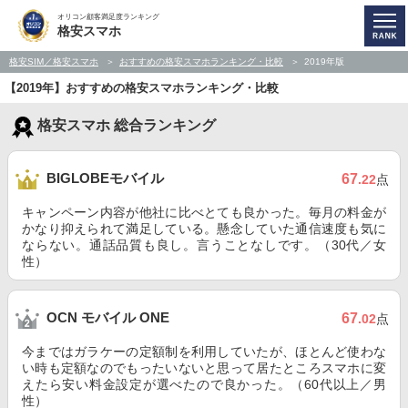
オリコン顧客満足度ランキング
格安スマホ
格安SIM／格安スマホ
おすすめの格安スマホランキング・比較
2019年版
【2019年】おすすめの格安スマホランキング・比較
格安スマホ 総合ランキング
BIGLOBEモバイル
67
.22
点
キャンペーン内容が他社に比べとても良かった。毎月の料金が
かなり抑えられて満足している。懸念していた通信速度も気に
ならない。通話品質も良し。言うことなしです。（30代／女
性）
OCN モバイル ONE
67
.02
点
今まではガラケーの定額制を利用していたが、ほとんど使わな
い時も定額なのでもったいないと思って居たところスマホに変
えたら安い料金設定が選べたので良かった。（60代以上／男
性）