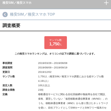
格安SIM／格安スマホ
格安SIM／格安スマホ TOP
調査概要
サンプル数
1,750
人
この格安スマホランキングは、オリコンの以下の調査に基づいています。
事前調査
2019/03/28～2019/08/08
調査期間
2019/08/09～2019/09/19
更新日
2019/12/02
サンプル数
1,750人（格安SIM／格安スマホ調査における総サンプル数
4,191人）
規定人数
100人以上
調査企業数
23社
定義
移動通信サービスに関わる自社回線網や無線局を自社で開設、
保有、運営していない「仮想移動体通信事業者（MVNO）」の
うち、移動体通信事業者（MNO）から借り受けたネットワーク
を使い、自社ブランドとしてSIMカードとSIMフリー端末のセ