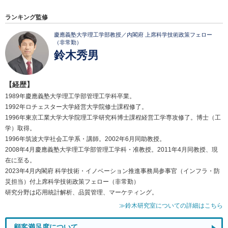
ランキング監修
慶應義塾大学理工学部教授／内閣府 上席科学技術政策フェロー
（非常勤）
鈴木秀男
【経歴】
1989年慶應義塾大学理工学部管理工学科卒業。
1992年ロチェスター大学経営大学院修士課程修了。
1996年東京工業大学大学院理工学研究科博士課程経営工学専攻修了。博士（工
学）取得。
1996年筑波大学社会工学系・講師。2002年6月同助教授。
2008年4月慶應義塾大学理工学部管理工学科・准教授。2011年4月同教授、現
在に至る。
2023年4月内閣府 科学技術・イノベーション推進事務局参事官（インフラ・防
災担当）付上席科学技術政策フェロー（非常勤）
研究分野は応用統計解析、品質管理、マーケティング。
≫鈴木研究室についての詳細はこちら
顧客満足度について