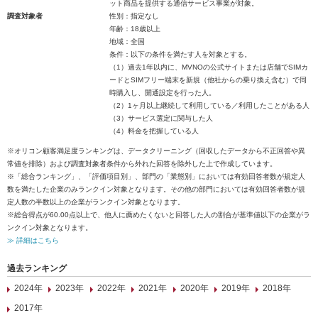
ット商品を提供する通信サービス事業が対象。
調査対象者
性別：指定なし
年齢：18歳以上
地域：全国
条件：以下の条件を満たす人を対象とする。
（1）過去1年以内に、MVNOの公式サイトまたは店舗でSIMカ
ードとSIMフリー端末を新規（他社からの乗り換え含む）で同
時購入し、開通設定を行った人。
（2）1ヶ月以上継続して利用している／利用したことがある人
（3）サービス選定に関与した人
（4）料金を把握している人
※オリコン顧客満足度ランキングは、データクリーニング（回収したデータから不正回答や異
常値を排除）および調査対象者条件から外れた回答を除外した上で作成しています。
※「総合ランキング」、「評価項目別」、部門の「業態別」においては有効回答者数が規定人
数を満たした企業のみランクイン対象となります。その他の部門においては有効回答者数が規
定人数の半数以上の企業がランクイン対象となります。
※総合得点が60.00点以上で、他人に薦めたくないと回答した人の割合が基準値以下の企業がラ
ンクイン対象となります。
≫ 詳細はこちら
過去ランキング
2024年
2023年
2022年
2021年
2020年
2019年
2018年
2017年