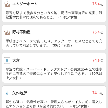
エムジーホーム
75
.4
点
最寄り駅まで徒歩５分という立地、周辺の商業施設の充実、通
勤通学に非常に便利であるとこ。（40代／女性）
野村不動産
75
.4
点
手続きがスムーズであったり、アフターサービスなどとても充
実していて満足しています。（30代／女性）
大京
74
.9
点
駅近で病院・スーパー・ドラッグストア・公共施設etc全て徒歩
圏内に有るので高齢になっても安心して生活できる。（60代以
上／女性）
矢作地所
74
.8
点
駅から近い、気密性が高い、管理人さんがイイ人。前に購入し
たマンションより作りが全体的に良い。（40代／女性）