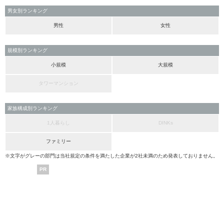
男女別ランキング
男性
女性
規模別ランキング
小規模
大規模
タワーマンション
家族構成別ランキング
1人暮らし
DINKs
ファミリー
※文字がグレーの部門は当社規定の条件を満たした企業が2社未満のため発表しておりません。
PR