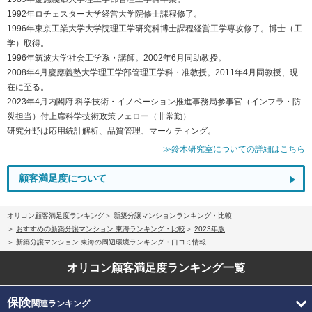
1992年ロチェスター大学経営大学院修士課程修了。
1996年東京工業大学大学院理工学研究科博士課程経営工学専攻修了。博士（工
学）取得。
1996年筑波大学社会工学系・講師。2002年6月同助教授。
2008年4月慶應義塾大学理工学部管理工学科・准教授。2011年4月同教授、現
在に至る。
2023年4月内閣府 科学技術・イノベーション推進事務局参事官（インフラ・防
災担当）付上席科学技術政策フェロー（非常勤）
研究分野は応用統計解析、品質管理、マーケティング。
≫鈴木研究室についての詳細はこちら
顧客満足度について
オリコン顧客満足度ランキング
新築分譲マンションランキング・比較
おすすめの新築分譲マンション 東海ランキング・比較
2023年版
新築分譲マンション 東海の周辺環境ランキング・口コミ情報
オリコン顧客満足度
ランキング一覧
保険
関連ランキング