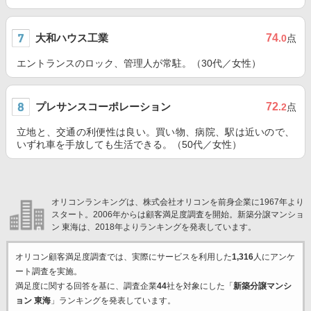
大和ハウス工業
74
.0
点
エントランスのロック、管理人が常駐。（30代／女性）
プレサンスコーポレーション
72
.2
点
立地と、交通の利便性は良い。買い物、病院、駅は近いので、
いずれ車を手放しても生活できる。（50代／女性）
オリコンランキングは、株式会社オリコンを前身企業に1967年より
スタート。2006年からは顧客満足度調査を開始。新築分譲マンショ
ン 東海は、2018年よりランキングを発表しています。
オリコン顧客満足度調査では、実際にサービスを利用した
1,316
人にアンケ
ート調査を実施。
満足度に関する回答を基に、調査企業
44
社を対象にした「
新築分譲マンシ
ョン 東海
」ランキングを発表しています。