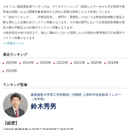
※オリコン顧客満足度ランキングは、データクリーニング（回収したデータから不正回答や異
常値を排除）および調査対象者条件から外れた回答を除外した上で作成しています。
※「総合ランキング」、「評価項目別」、部門の「業態別」においては有効回答者数が規定人
数を満たした企業のみランクイン対象となります。その他の部門においては有効回答者数が規
定人数の半数以上の企業がランクイン対象となります。
※総合得点が60.0点以上で、他人に薦めたくないと回答した人の割合が基準値以下の企業がラ
ンクイン対象となります。
≫ 詳細はこちら
過去ランキング
2025年
2024年
2023年
2022年
2021年
2020年
2019年
2018年
ランキング監修
慶應義塾大学理工学部教授／内閣府 上席科学技術政策フェロー
（非常勤）
鈴木秀男
【経歴】
1989年慶應義塾大学理工学部管理工学科卒業。