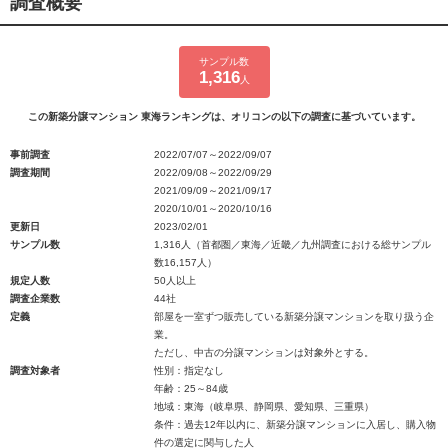
調査概要
サンプル数
1,316
人
この新築分譲マンション 東海ランキングは、オリコンの以下の調査に基づいています。
事前調査
2022/07/07～2022/09/07
調査期間
2022/09/08～2022/09/29
2021/09/09～2021/09/17
2020/10/01～2020/10/16
更新日
2023/02/01
サンプル数
1,316人（首都圏／東海／近畿／九州調査における総サンプル
数16,157人）
規定人数
50人以上
調査企業数
44社
定義
部屋を一室ずつ販売している新築分譲マンションを取り扱う企
業。
ただし、中古の分譲マンションは対象外とする。
調査対象者
性別：指定なし
年齢：25～84歳
地域：東海（岐阜県、静岡県、愛知県、三重県）
条件：過去12年以内に、新築分譲マンションに入居し、購入物
件の選定に関与した人