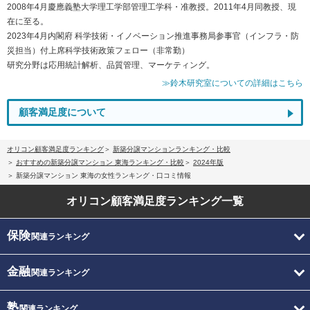
2008年4月慶應義塾大学理工学部管理工学科・准教授。2011年4月同教授、現
在に至る。
2023年4月内閣府 科学技術・イノベーション推進事務局参事官（インフラ・防
災担当）付上席科学技術政策フェロー（非常勤）
研究分野は応用統計解析、品質管理、マーケティング。
≫鈴木研究室についての詳細はこちら
顧客満足度について
オリコン顧客満足度ランキング
新築分譲マンションランキング・比較
おすすめの新築分譲マンション 東海ランキング・比較
2024年版
新築分譲マンション 東海の女性ランキング・口コミ情報
オリコン顧客満足度
ランキング一覧
保険
関連ランキング
金融
関連ランキング
塾
関連ランキング