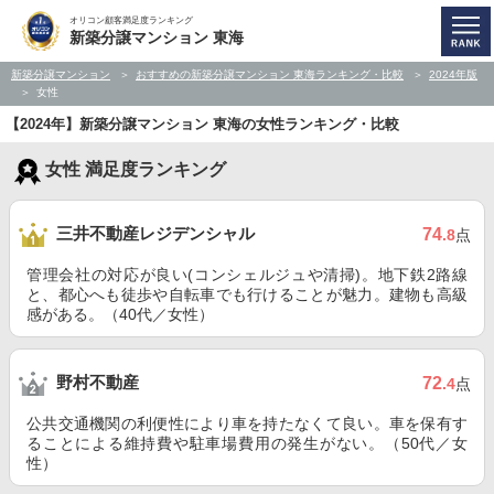
オリコン顧客満足度ランキング
新築分譲マンション 東海
新築分譲マンション
おすすめの新築分譲マンション 東海ランキング・比較
2024年版
女性
【2024年】新築分譲マンション 東海の女性ランキング・比較
女性 満足度ランキング
三井不動産レジデンシャル
74
.8
点
管理会社の対応が良い(コンシェルジュや清掃)。地下鉄2路線
と、都心へも徒歩や自転車でも行けることが魅力。建物も高級
感がある。（40代／女性）
野村不動産
72
.4
点
公共交通機関の利便性により車を持たなくて良い。車を保有す
ることによる維持費や駐車場費用の発生がない。（50代／女
性）