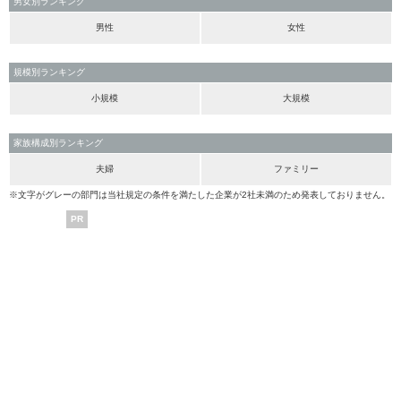
男女別ランキング
男性
女性
規模別ランキング
小規模
大規模
家族構成別ランキング
夫婦
ファミリー
※文字がグレーの部門は当社規定の条件を満たした企業が2社未満のため発表しておりません。
PR