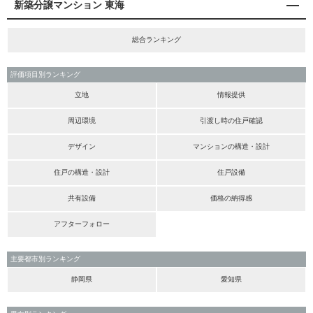
新築分譲マンション 東海
総合ランキング
評価項目別ランキング
立地
情報提供
周辺環境
引渡し時の住戸確認
デザイン
マンションの構造・設計
住戸の構造・設計
住戸設備
共有設備
価格の納得感
アフターフォロー
主要都市別ランキング
静岡県
愛知県