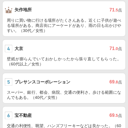
矢作地所
71
.5
点
周りに買い物に行ける場所がたくさんある。近くに子供が遊べ
る場所がある。商店街にアーケードがあり、雨の日も出かけや
すい。（30代／女性）
大京
71
.0
点
壁紙が膨らんでいておかしかったから張り直してもらった。
（60代以上／女性）
プレサンスコーポレーション
69
.8
点
スーパー、銀行、都会、病院、交通の便利さ。歩ける範囲にな
んでもある。（40代／女性）
宝不動産
69
.5
点
交通の利便性、眺望、ハンズフリーキーなどは良かった。（60