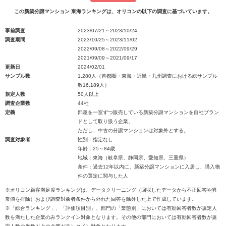
この新築分譲マンション 東海ランキングは、オリコンの以下の調査に基づいています。
事前調査
2023/07/21～2023/10/24
調査期間
2023/10/25～2023/11/02
2022/09/08～2022/09/29
2021/09/09～2021/09/17
更新日
2024/02/01
サンプル数
1,280人（首都圏・東海・近畿・九州調査における総サンプル
数16,189人）
規定人数
50人以上
調査企業数
44社
定義
部屋を一室ずつ販売している新築分譲マンションを自社ブラン
ドとして取り扱う企業。
ただし、中古の分譲マンションは対象外とする。
調査対象者
性別：指定なし
年齢：25～84歳
地域：東海（岐阜県、静岡県、愛知県、三重県）
条件：過去12年以内に、新築分譲マンションに入居し、購入物
件の選定に関与した人
※オリコン顧客満足度ランキングは、データクリーニング（回収したデータから不正回答や異
常値を排除）および調査対象者条件から外れた回答を除外した上で作成しています。
※「総合ランキング」、「評価項目別」、部門の「業態別」においては有効回答者数が規定人
数を満たした企業のみランクイン対象となります。その他の部門においては有効回答者数が規