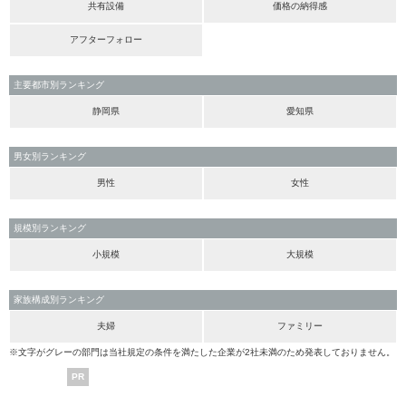
共有設備
価格の納得感
アフターフォロー
主要都市別ランキング
静岡県
愛知県
男女別ランキング
男性
女性
規模別ランキング
小規模
大規模
家族構成別ランキング
夫婦
ファミリー
※文字がグレーの部門は当社規定の条件を満たした企業が2社未満のため発表しておりません。
PR