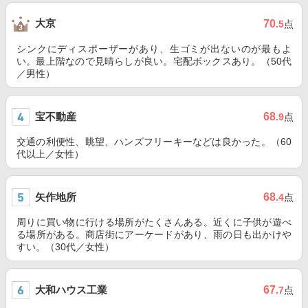
大京
70
.5
点
シンクにディスポーザーがあり、生ゴミが出ないのが最もよ
い。最上階なので見晴らしが良い。宅配ボックスあり。（50代
／男性）
宝不動産
68
.9
点
交通の利便性、眺望、ハンズフリーキーなどは良かった。（60
代以上／女性）
矢作地所
68
.4
点
周りに買い物に行ける場所がたくさんある。近くに子供が遊べ
る場所がある。商店街にアーケードがあり、雨の日も出かけや
すい。（30代／女性）
大和ハウス工業
67
.7
点