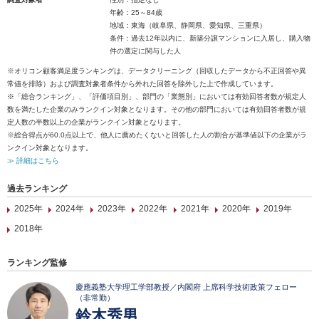
年齢：25～84歳
地域：東海（岐阜県、静岡県、愛知県、三重県）
条件：過去12年以内に、新築分譲マンションに入居し、購入物
件の選定に関与した人
※オリコン顧客満足度ランキングは、データクリーニング（回収したデータから不正回答や異
常値を排除）および調査対象者条件から外れた回答を除外した上で作成しています。
※「総合ランキング」、「評価項目別」、部門の「業態別」においては有効回答者数が規定人
数を満たした企業のみランクイン対象となります。その他の部門においては有効回答者数が規
定人数の半数以上の企業がランクイン対象となります。
※総合得点が60.0点以上で、他人に薦めたくないと回答した人の割合が基準値以下の企業がラ
ンクイン対象となります。
≫ 詳細はこちら
過去ランキング
2025年
2024年
2023年
2022年
2021年
2020年
2019年
2018年
ランキング監修
慶應義塾大学理工学部教授／内閣府 上席科学技術政策フェロー
（非常勤）
鈴木秀男