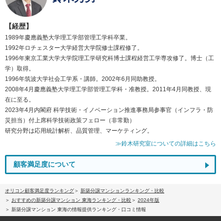
【経歴】
1989年慶應義塾大学理工学部管理工学科卒業。
1992年ロチェスター大学経営大学院修士課程修了。
1996年東京工業大学大学院理工学研究科博士課程経営工学専攻修了。博士（工
学）取得。
1996年筑波大学社会工学系・講師。2002年6月同助教授。
2008年4月慶應義塾大学理工学部管理工学科・准教授。2011年4月同教授、現
在に至る。
2023年4月内閣府 科学技術・イノベーション推進事務局参事官（インフラ・防
災担当）付上席科学技術政策フェロー（非常勤）
研究分野は応用統計解析、品質管理、マーケティング。
≫鈴木研究室についての詳細はこちら
顧客満足度について
オリコン顧客満足度ランキング
新築分譲マンションランキング・比較
おすすめの新築分譲マンション 東海ランキング・比較
2024年版
新築分譲マンション 東海の情報提供ランキング・口コミ情報