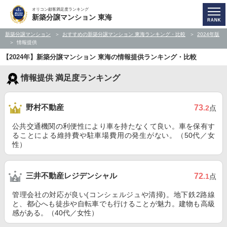
オリコン顧客満足度ランキング
新築分譲マンション 東海
新築分譲マンション
おすすめの新築分譲マンション 東海ランキング・比較
2024年版
情報提供
【2024年】新築分譲マンション 東海の情報提供ランキング・比較
情報提供 満足度ランキング
野村不動産
73
.2
点
公共交通機関の利便性により車を持たなくて良い。車を保有す
ることによる維持費や駐車場費用の発生がない。（50代／女
性）
三井不動産レジデンシャル
72
.1
点
管理会社の対応が良い(コンシェルジュや清掃)。地下鉄2路線
と、都心へも徒歩や自転車でも行けることが魅力。建物も高級
感がある。（40代／女性）