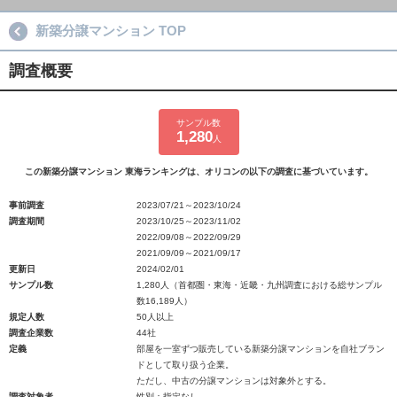
新築分譲マンション TOP
調査概要
サンプル数
1,280
人
この新築分譲マンション 東海ランキングは、オリコンの以下の調査に基づいています。
事前調査
2023/07/21～2023/10/24
調査期間
2023/10/25～2023/11/02
2022/09/08～2022/09/29
2021/09/09～2021/09/17
更新日
2024/02/01
サンプル数
1,280人（首都圏・東海・近畿・九州調査における総サンプル
数16,189人）
規定人数
50人以上
調査企業数
44社
定義
部屋を一室ずつ販売している新築分譲マンションを自社ブラン
ドとして取り扱う企業。
ただし、中古の分譲マンションは対象外とする。
調査対象者
性別：指定なし