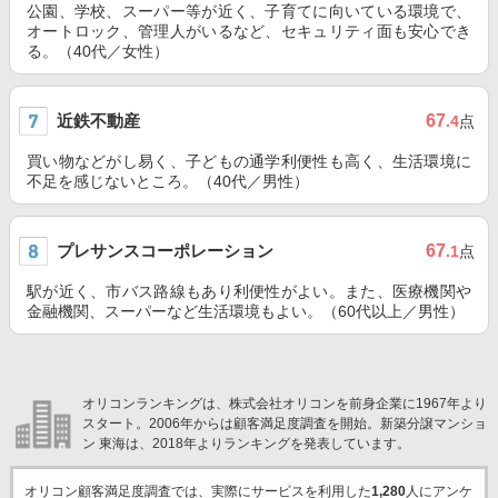
公園、学校、スーパー等が近く、子育てに向いている環境で、
オートロック、管理人がいるなど、セキュリティ面も安心でき
る。（40代／女性）
近鉄不動産
67
.4
点
買い物などがし易く、子どもの通学利便性も高く、生活環境に
不足を感じないところ。（40代／男性）
プレサンスコーポレーション
67
.1
点
駅が近く、市バス路線もあり利便性がよい。また、医療機関や
金融機関、スーパーなど生活環境もよい。（60代以上／男性）
オリコンランキングは、株式会社オリコンを前身企業に1967年より
スタート。2006年からは顧客満足度調査を開始。新築分譲マンショ
ン 東海は、2018年よりランキングを発表しています。
オリコン顧客満足度調査では、実際にサービスを利用した
1,280
人にアンケ