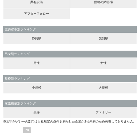
共有設備
価格の納得感
アフターフォロー
主要都市別ランキング
静岡県
愛知県
男女別ランキング
男性
女性
規模別ランキング
小規模
大規模
家族構成別ランキング
夫婦
ファミリー
※文字がグレーの部門は当社規定の条件を満たした企業が2社未満のため発表しておりません。
PR