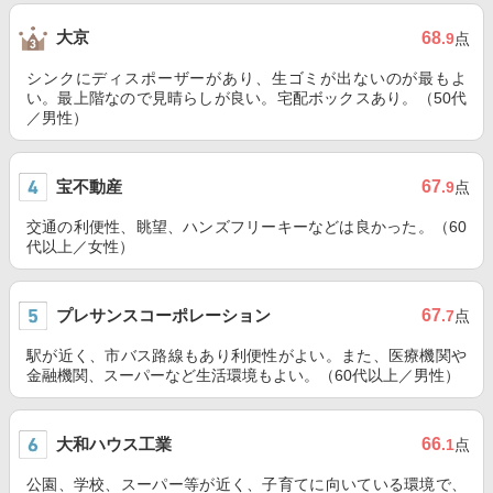
大京
68
.9
点
シンクにディスポーザーがあり、生ゴミが出ないのが最もよ
い。最上階なので見晴らしが良い。宅配ボックスあり。（50代
／男性）
宝不動産
67
.9
点
交通の利便性、眺望、ハンズフリーキーなどは良かった。（60
代以上／女性）
プレサンスコーポレーション
67
.7
点
駅が近く、市バス路線もあり利便性がよい。また、医療機関や
金融機関、スーパーなど生活環境もよい。（60代以上／男性）
大和ハウス工業
66
.1
点
公園、学校、スーパー等が近く、子育てに向いている環境で、