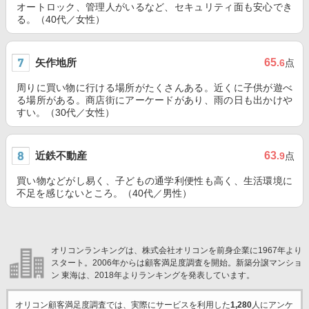
オートロック、管理人がいるなど、セキュリティ面も安心でき
る。（40代／女性）
矢作地所
65
.6
点
周りに買い物に行ける場所がたくさんある。近くに子供が遊べ
る場所がある。商店街にアーケードがあり、雨の日も出かけや
すい。（30代／女性）
近鉄不動産
63
.9
点
買い物などがし易く、子どもの通学利便性も高く、生活環境に
不足を感じないところ。（40代／男性）
オリコンランキングは、株式会社オリコンを前身企業に1967年より
スタート。2006年からは顧客満足度調査を開始。新築分譲マンショ
ン 東海は、2018年よりランキングを発表しています。
オリコン顧客満足度調査では、実際にサービスを利用した
1,280
人にアンケ