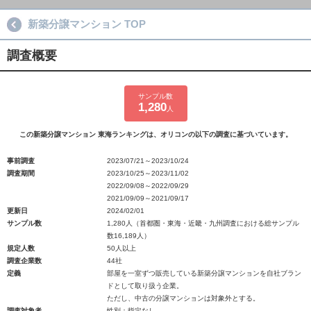
新築分譲マンション TOP
調査概要
サンプル数
1,280
人
この新築分譲マンション 東海ランキングは、オリコンの以下の調査に基づいています。
事前調査
2023/07/21～2023/10/24
調査期間
2023/10/25～2023/11/02
2022/09/08～2022/09/29
2021/09/09～2021/09/17
更新日
2024/02/01
サンプル数
1,280人（首都圏・東海・近畿・九州調査における総サンプル
数16,189人）
規定人数
50人以上
調査企業数
44社
定義
部屋を一室ずつ販売している新築分譲マンションを自社ブラン
ドとして取り扱う企業。
ただし、中古の分譲マンションは対象外とする。
調査対象者
性別：指定なし