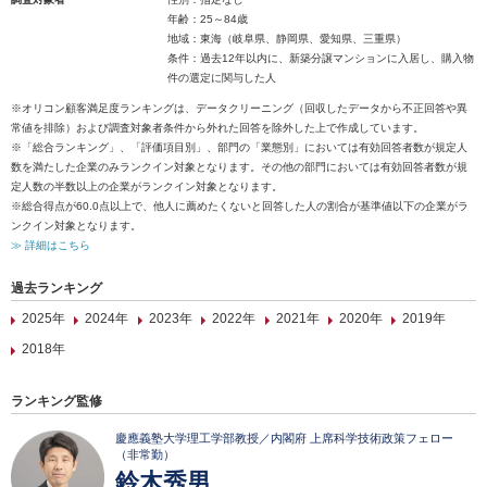
年齢：25～84歳
地域：東海（岐阜県、静岡県、愛知県、三重県）
条件：過去12年以内に、新築分譲マンションに入居し、購入物
件の選定に関与した人
※オリコン顧客満足度ランキングは、データクリーニング（回収したデータから不正回答や異
常値を排除）および調査対象者条件から外れた回答を除外した上で作成しています。
※「総合ランキング」、「評価項目別」、部門の「業態別」においては有効回答者数が規定人
数を満たした企業のみランクイン対象となります。その他の部門においては有効回答者数が規
定人数の半数以上の企業がランクイン対象となります。
※総合得点が60.0点以上で、他人に薦めたくないと回答した人の割合が基準値以下の企業がラ
ンクイン対象となります。
≫ 詳細はこちら
過去ランキング
2025年
2024年
2023年
2022年
2021年
2020年
2019年
2018年
ランキング監修
慶應義塾大学理工学部教授／内閣府 上席科学技術政策フェロー
（非常勤）
鈴木秀男