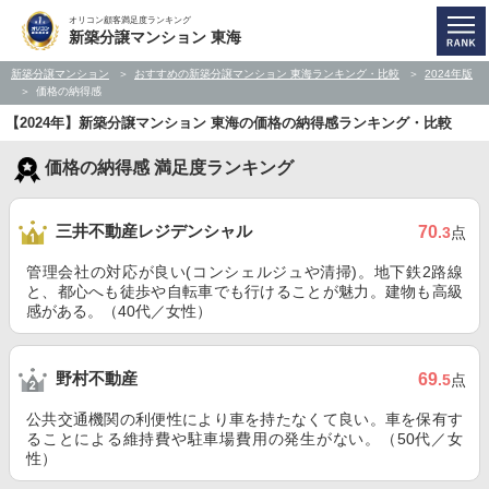
オリコン顧客満足度ランキング
新築分譲マンション 東海
新築分譲マンション
おすすめの新築分譲マンション 東海ランキング・比較
2024年版
価格の納得感
【2024年】新築分譲マンション 東海の価格の納得感ランキング・比較
価格の納得感 満足度ランキング
三井不動産レジデンシャル
70
.3
点
管理会社の対応が良い(コンシェルジュや清掃)。地下鉄2路線
と、都心へも徒歩や自転車でも行けることが魅力。建物も高級
感がある。（40代／女性）
野村不動産
69
.5
点
公共交通機関の利便性により車を持たなくて良い。車を保有す
ることによる維持費や駐車場費用の発生がない。（50代／女
性）