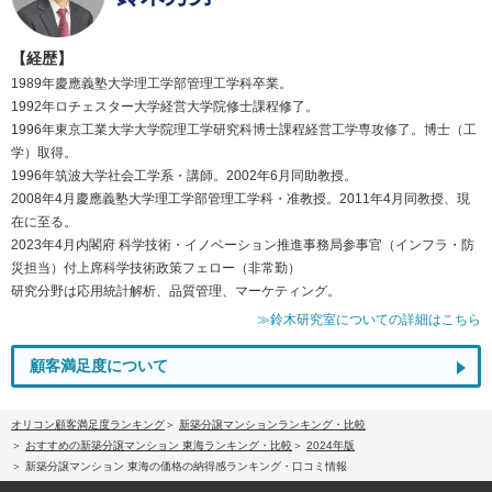
【経歴】
1989年慶應義塾大学理工学部管理工学科卒業。
1992年ロチェスター大学経営大学院修士課程修了。
1996年東京工業大学大学院理工学研究科博士課程経営工学専攻修了。博士（工
学）取得。
1996年筑波大学社会工学系・講師。2002年6月同助教授。
2008年4月慶應義塾大学理工学部管理工学科・准教授。2011年4月同教授、現
在に至る。
2023年4月内閣府 科学技術・イノベーション推進事務局参事官（インフラ・防
災担当）付上席科学技術政策フェロー（非常勤）
研究分野は応用統計解析、品質管理、マーケティング。
≫鈴木研究室についての詳細はこちら
顧客満足度について
オリコン顧客満足度ランキング
新築分譲マンションランキング・比較
おすすめの新築分譲マンション 東海ランキング・比較
2024年版
新築分譲マンション 東海の価格の納得感ランキング・口コミ情報