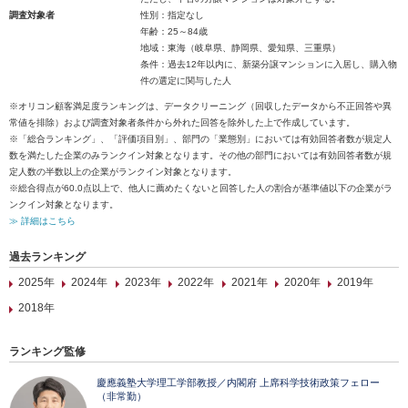
調査対象者
性別：指定なし
年齢：25～84歳
地域：東海（岐阜県、静岡県、愛知県、三重県）
条件：過去12年以内に、新築分譲マンションに入居し、購入物
件の選定に関与した人
※オリコン顧客満足度ランキングは、データクリーニング（回収したデータから不正回答や異
常値を排除）および調査対象者条件から外れた回答を除外した上で作成しています。
※「総合ランキング」、「評価項目別」、部門の「業態別」においては有効回答者数が規定人
数を満たした企業のみランクイン対象となります。その他の部門においては有効回答者数が規
定人数の半数以上の企業がランクイン対象となります。
※総合得点が60.0点以上で、他人に薦めたくないと回答した人の割合が基準値以下の企業がラ
ンクイン対象となります。
≫ 詳細はこちら
過去ランキング
2025年
2024年
2023年
2022年
2021年
2020年
2019年
2018年
ランキング監修
慶應義塾大学理工学部教授／内閣府 上席科学技術政策フェロー
（非常勤）