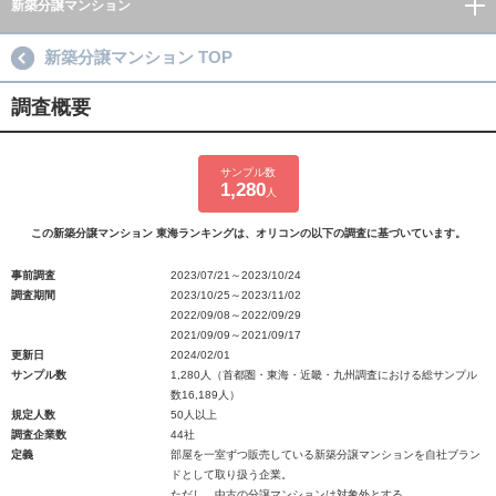
新築分譲マンション
新築分譲マンション TOP
調査概要
サンプル数
1,280
人
この新築分譲マンション 東海ランキングは、オリコンの以下の調査に基づいています。
事前調査
2023/07/21～2023/10/24
調査期間
2023/10/25～2023/11/02
2022/09/08～2022/09/29
2021/09/09～2021/09/17
更新日
2024/02/01
サンプル数
1,280人（首都圏・東海・近畿・九州調査における総サンプル
数16,189人）
規定人数
50人以上
調査企業数
44社
定義
部屋を一室ずつ販売している新築分譲マンションを自社ブラン
ドとして取り扱う企業。
ただし、中古の分譲マンションは対象外とする。