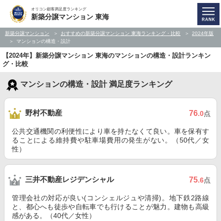
オリコン顧客満足度ランキング
新築分譲マンション 東海
新築分譲マンション
おすすめの新築分譲マンション 東海ランキング・比較
2024年版
マンションの構造・設計
【2024年】新築分譲マンション 東海のマンションの構造・設計ランキン
グ・比較
マンションの構造・設計 満足度ランキング
野村不動産
76
.0
点
公共交通機関の利便性により車を持たなくて良い。車を保有す
ることによる維持費や駐車場費用の発生がない。（50代／女
性）
三井不動産レジデンシャル
75
.6
点
管理会社の対応が良い(コンシェルジュや清掃)。地下鉄2路線
と、都心へも徒歩や自転車でも行けることが魅力。建物も高級
感がある。（40代／女性）