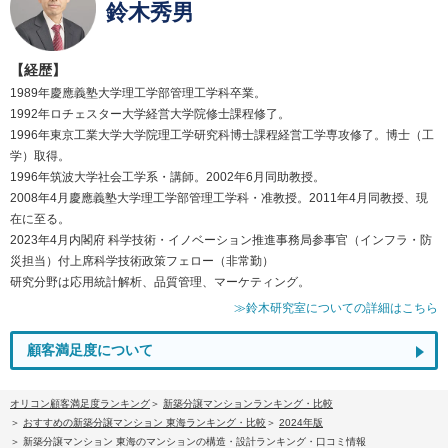
鈴木秀男
【経歴】
1989年慶應義塾大学理工学部管理工学科卒業。
1992年ロチェスター大学経営大学院修士課程修了。
1996年東京工業大学大学院理工学研究科博士課程経営工学専攻修了。博士（工
学）取得。
1996年筑波大学社会工学系・講師。2002年6月同助教授。
2008年4月慶應義塾大学理工学部管理工学科・准教授。2011年4月同教授、現
在に至る。
2023年4月内閣府 科学技術・イノベーション推進事務局参事官（インフラ・防
災担当）付上席科学技術政策フェロー（非常勤）
研究分野は応用統計解析、品質管理、マーケティング。
≫鈴木研究室についての詳細はこちら
顧客満足度について
オリコン顧客満足度ランキング
新築分譲マンションランキング・比較
おすすめの新築分譲マンション 東海ランキング・比較
2024年版
新築分譲マンション 東海のマンションの構造・設計ランキング・口コミ情報