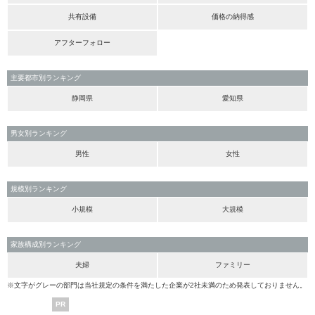
共有設備
価格の納得感
アフターフォロー
主要都市別ランキング
静岡県
愛知県
男女別ランキング
男性
女性
規模別ランキング
小規模
大規模
家族構成別ランキング
夫婦
ファミリー
※文字がグレーの部門は当社規定の条件を満たした企業が2社未満のため発表しておりません。
PR