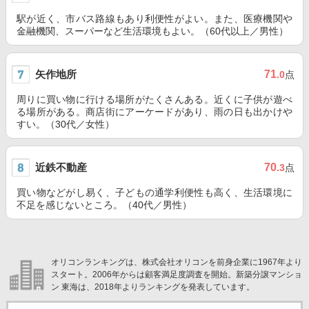
駅が近く、市バス路線もあり利便性がよい。また、医療機関や
金融機関、スーパーなど生活環境もよい。（60代以上／男性）
矢作地所
71
.0
点
周りに買い物に行ける場所がたくさんある。近くに子供が遊べ
る場所がある。商店街にアーケードがあり、雨の日も出かけや
すい。（30代／女性）
近鉄不動産
70
.3
点
買い物などがし易く、子どもの通学利便性も高く、生活環境に
不足を感じないところ。（40代／男性）
オリコンランキングは、株式会社オリコンを前身企業に1967年より
スタート。2006年からは顧客満足度調査を開始。新築分譲マンショ
ン 東海は、2018年よりランキングを発表しています。