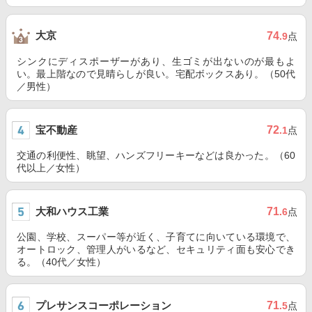
大京
74
.9
点
シンクにディスポーザーがあり、生ゴミが出ないのが最もよ
い。最上階なので見晴らしが良い。宅配ボックスあり。（50代
／男性）
宝不動産
72
.1
点
交通の利便性、眺望、ハンズフリーキーなどは良かった。（60
代以上／女性）
大和ハウス工業
71
.6
点
公園、学校、スーパー等が近く、子育てに向いている環境で、
オートロック、管理人がいるなど、セキュリティ面も安心でき
る。（40代／女性）
プレサンスコーポレーション
71
.5
点