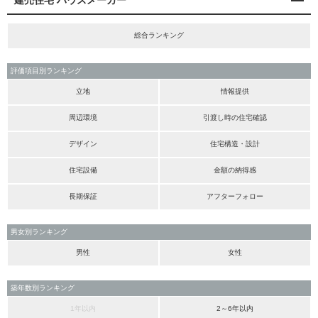
建売住宅 ハウスメーカー
総合ランキング
評価項目別ランキング
立地
情報提供
周辺環境
引渡し時の住宅確認
デザイン
住宅構造・設計
住宅設備
金額の納得感
長期保証
アフターフォロー
男女別ランキング
男性
女性
築年数別ランキング
1年以内
2～6年以内