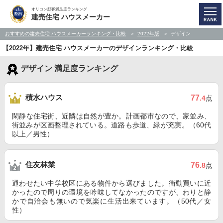
オリコン顧客満足度ランキング
建売住宅 ハウスメーカー
おすすめの建売住宅 ハウスメーカーランキング・比較
2022年版
デザイン
【2022年】建売住宅 ハウスメーカーのデザインランキング・比較
デザイン 満足度ランキング
積水ハウス
77
.4
点
閑静な住宅街、近隣は自然が豊か。計画都市なので、家並み、
街並みが区画整理されている。道路も歩道、緑が充実。（60代
以上／男性）
住友林業
76
.8
点
通わせたい中学校区にある物件から選びました。衝動買いに近
かったので周りの環境を吟味してなかったのですが、わりと静
かで自治会も無いので気楽に生活出来ています。（50代／女
性）