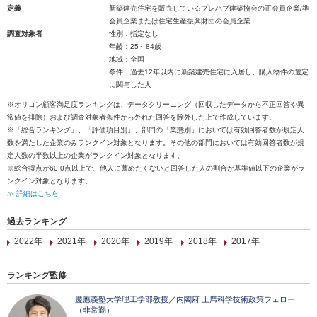
定義
新築建売住宅を販売しているプレハブ建築協会の正会員企業/準
会員企業または住宅生産振興財団の会員企業
調査対象者
性別：指定なし
年齢：25～84歳
地域：全国
条件：過去12年以内に新築建売住宅に入居し、購入物件の選定
に関与した人
※オリコン顧客満足度ランキングは、データクリーニング（回収したデータから不正回答や異
常値を排除）および調査対象者条件から外れた回答を除外した上で作成しています。
※「総合ランキング」、「評価項目別」、部門の「業態別」においては有効回答者数が規定人
数を満たした企業のみランクイン対象となります。その他の部門においては有効回答者数が規
定人数の半数以上の企業がランクイン対象となります。
※総合得点が60.0点以上で、他人に薦めたくないと回答した人の割合が基準値以下の企業がラ
ンクイン対象となります。
≫ 詳細はこちら
過去ランキング
2022年
2021年
2020年
2019年
2018年
2017年
ランキング監修
慶應義塾大学理工学部教授／内閣府 上席科学技術政策フェロー
（非常勤）