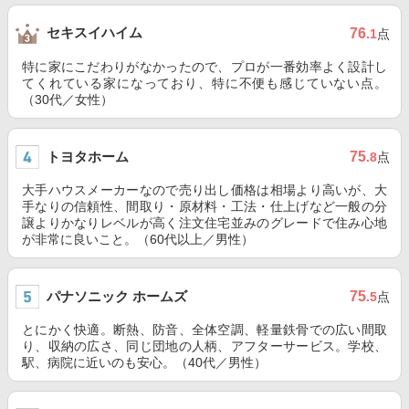
セキスイハイム
76
.1
点
特に家にこだわりがなかったので、プロが一番効率よく設計し
てくれている家になっており、特に不便も感じていない点。
（30代／女性）
トヨタホーム
75
.8
点
大手ハウスメーカーなので売り出し価格は相場より高いが、大
手なりの信頼性、間取り・原材料・工法・仕上げなど一般の分
譲よりかなりレベルが高く注文住宅並みのグレードで住み心地
が非常に良いこと。（60代以上／男性）
パナソニック ホームズ
75
.5
点
とにかく快適。断熱、防音、全体空調、軽量鉄骨での広い間取
り、収納の広さ、同じ団地の人柄、アフターサービス。学校、
駅、病院に近いのも安心。（40代／男性）