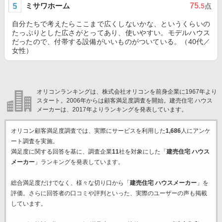
ミサワホーム
75
.5
点
自分たちで考えたらここまで広くしないかな、というくらいの
たっぷりとした広さがとってあり、使いやすい。モデルハウス
だったので、付帯する設備がいいものがついている。（40代／
女性）
オリコンランキングは、株式会社オリコンを前身企業に1967年より
スタート。2006年からは顧客満足度調査を開始。建売住宅 ハウス
メーカーは、2017年よりランキングを発表しています。
オリコン顧客満足度調査では、実際にサービスを利用した
1,686
人にアンケ
ート調査を実施。
満足度に関する回答を基に、調査企業
11
社を対象にした「
建売住宅 ハウス
メーカー
」ランキングを発表しています。
総合満足度だけでなく、様々な切り口から「
建売住宅 ハウスメーカー
」を
評価。さらに回答者の口コミや評判といった、実際のユーザーの声も掲載
しています。