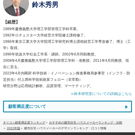
鈴木秀男
【経歴】
1989年慶應義塾大学理工学部管理工学科卒業。
1992年ロチェスター大学経営大学院修士課程修了。
1996年東京工業大学大学院理工学研究科博士課程経営工学専攻修了。博士（工
学）取得。
1996年筑波大学社会工学系・講師。2002年6月同助教授。
2008年4月慶應義塾大学理工学部管理工学科・准教授。2011年4月同教授、現
在に至る。
2023年4月内閣府 科学技術・イノベーション推進事務局参事官（インフラ・防
災担当）付上席科学技術政策フェロー（非常勤）
研究分野は応用統計解析、品質管理、マーケティング。
≫鈴木研究室についての詳細はこちら
顧客満足度について
オリコン顧客満足度ランキング
おすすめの建売住宅 ハウスメーカーランキング・比較
2022年版
建売住宅 ハウスメーカーのデザインランキング・口コミ情報