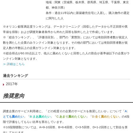
地域：関東（茨城県、栃木県、群馬県、埼玉県、千葉県、東京
都、神奈川県）
条件：過去11年以内に新築建売住宅に入居し、購入物件の選定
に関与した人
※オリコン顧客満足度ランキングは、データクリーニング（回収したデータから不正回答や異
常値を排除）および調査対象者条件から外れた回答を除外した上で作成しています。
※「総合ランキング」、「評価項目別」、部門の「業態別」においては有効回答者数が規定人
数を満たした企業のみランクイン対象となります。その他の部門においては有効回答者数が規
定人数の半数以上の企業がランクイン対象となります。
※総合得点が60.00点以上で、他人に薦めたくないと回答した人の割合が基準値以下の企業がラ
ンクイン対象となります。
≫ 詳細はこちら
過去ランキング
2017年
推奨意向
調査企業のサービス利用者に、「どの程度その企業のサービスを推奨したいか」について「
A:
とても薦めたい
」「
B:まあ薦めたい
」「
C:あまり薦めたくない
」「
D:全く薦めたくない
」の4段
階で評価をしてもらい比率を算出しています。
※10段階聴取については、A=9-10回答、B=6-8回答、C=3-5回答、D=1-2回答として割合を算
出しております。