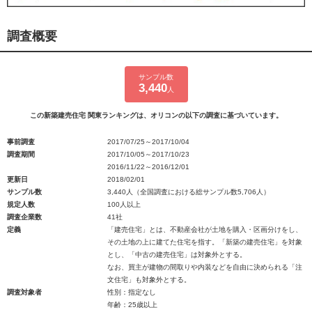
調査概要
サンプル数
3,440
人
この新築建売住宅 関東ランキングは、オリコンの以下の調査に基づいています。
事前調査
2017/07/25～2017/10/04
調査期間
2017/10/05～2017/10/23
2016/11/22～2016/12/01
更新日
2018/02/01
サンプル数
3,440人（全国調査における総サンプル数5,706人）
規定人数
100人以上
調査企業数
41社
定義
「建売住宅」とは、不動産会社が土地を購入・区画分けをし、
その土地の上に建てた住宅を指す。「新築の建売住宅」を対象
とし、「中古の建売住宅」は対象外とする。
なお、買主が建物の間取りや内装などを自由に決められる「注
文住宅」も対象外とする。
調査対象者
性別：指定なし
年齢：25歳以上