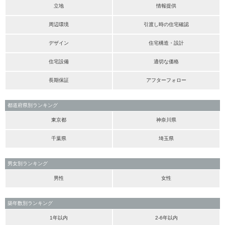
立地
情報提供
周辺環境
引渡し時の住宅確認
デザイン
住宅構造・設計
住宅設備
適切な価格
長期保証
アフターフォロー
都道府県別ランキング
東京都
神奈川県
千葉県
埼玉県
男女別ランキング
男性
女性
築年数別ランキング
1年以内
2-6年以内