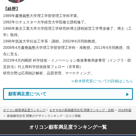
【経歴】
1989年慶應義塾大学理工学部管理工学科卒業。
1992年ロチェスター大学経営大学院修士課程修了。
1996年東京工業大学大学院理工学研究科博士課程経営工学専攻修了。博士（工
学）取得。
1996年筑波大学社会工学系・講師。2002年6月同助教授。
2008年4月慶應義塾大学理工学部管理工学科・准教授。2011年4月同教授、現
在に至る。
2023年4月内閣府 科学技術・イノベーション推進事務局参事官（インフラ・防
災担当）付上席科学技術政策フェロー（非常勤）
研究分野は応用統計解析、品質管理、マーケティング。
≫鈴木研究室についての詳細はこちら
顧客満足度について
オリコン顧客満足度ランキング
おすすめの新築建売住宅 関東ランキング・比較
2018年版
新築建売住宅 関東のデザインランキング・口コミ情報
オリコン顧客満足度
ランキング一覧