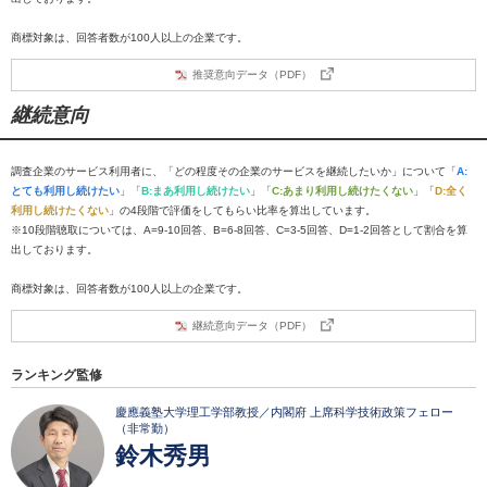
商標対象は、回答者数が100人以上の企業です。
推奨意向データ（PDF）
継続意向
調査企業のサービス利用者に、「どの程度その企業のサービスを継続したいか」について「
A:
とても利用し続けたい
」「
B:まあ利用し続けたい
」「
C:あまり利用し続けたくない
」「
D:全く
利用し続けたくない
」の4段階で評価をしてもらい比率を算出しています。
※10段階聴取については、A=9-10回答、B=6-8回答、C=3-5回答、D=1-2回答として割合を算
出しております。
商標対象は、回答者数が100人以上の企業です。
継続意向データ（PDF）
ランキング監修
慶應義塾大学理工学部教授／内閣府 上席科学技術政策フェロー
（非常勤）
鈴木秀男