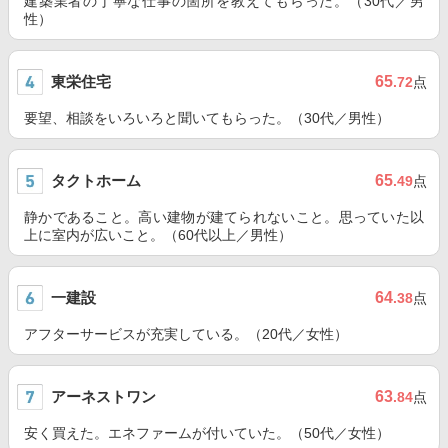
建築業者の丁寧な仕事の箇所を教えてもらった。（30代／男
性）
東栄住宅
65
.72
点
要望、相談をいろいろと聞いてもらった。（30代／男性）
タクトホーム
65
.49
点
静かであること。高い建物が建てられないこと。思っていた以
上に室内が広いこと。（60代以上／男性）
一建設
64
.38
点
アフターサービスが充実している。（20代／女性）
アーネストワン
63
.84
点
安く買えた。エネファームが付いていた。（50代／女性）