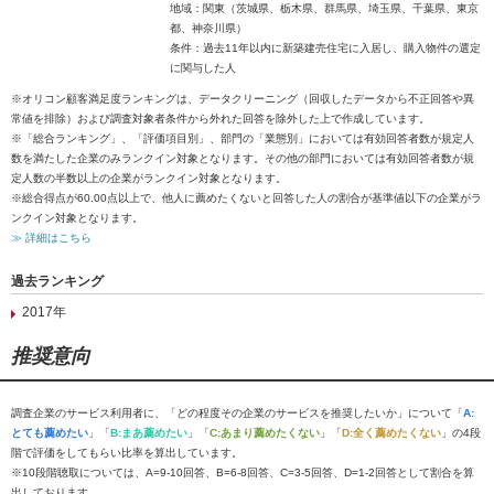
地域：関東（茨城県、栃木県、群馬県、埼玉県、千葉県、東京
都、神奈川県）
条件：過去11年以内に新築建売住宅に入居し、購入物件の選定
に関与した人
※オリコン顧客満足度ランキングは、データクリーニング（回収したデータから不正回答や異
常値を排除）および調査対象者条件から外れた回答を除外した上で作成しています。
※「総合ランキング」、「評価項目別」、部門の「業態別」においては有効回答者数が規定人
数を満たした企業のみランクイン対象となります。その他の部門においては有効回答者数が規
定人数の半数以上の企業がランクイン対象となります。
※総合得点が60.00点以上で、他人に薦めたくないと回答した人の割合が基準値以下の企業がラ
ンクイン対象となります。
≫ 詳細はこちら
過去ランキング
2017年
推奨意向
調査企業のサービス利用者に、「どの程度その企業のサービスを推奨したいか」について「
A:
とても薦めたい
」「
B:まあ薦めたい
」「
C:あまり薦めたくない
」「
D:全く薦めたくない
」の4段
階で評価をしてもらい比率を算出しています。
※10段階聴取については、A=9-10回答、B=6-8回答、C=3-5回答、D=1-2回答として割合を算
出しております。