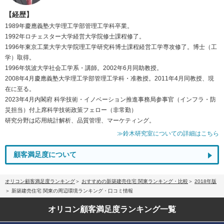
【経歴】
1989年慶應義塾大学理工学部管理工学科卒業。
1992年ロチェスター大学経営大学院修士課程修了。
1996年東京工業大学大学院理工学研究科博士課程経営工学専攻修了。博士（工
学）取得。
1996年筑波大学社会工学系・講師。2002年6月同助教授。
2008年4月慶應義塾大学理工学部管理工学科・准教授。2011年4月同教授、現
在に至る。
2023年4月内閣府 科学技術・イノベーション推進事務局参事官（インフラ・防
災担当）付上席科学技術政策フェロー（非常勤）
研究分野は応用統計解析、品質管理、マーケティング。
≫鈴木研究室についての詳細はこちら
顧客満足度について
オリコン顧客満足度ランキング
おすすめの新築建売住宅 関東ランキング・比較
2018年版
新築建売住宅 関東の周辺環境ランキング・口コミ情報
オリコン顧客満足度
ランキング一覧