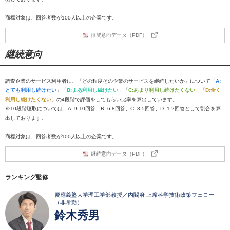
商標対象は、回答者数が100人以上の企業です。
推奨意向データ（PDF）
継続意向
調査企業のサービス利用者に、「どの程度その企業のサービスを継続したいか」について「
A:
とても利用し続けたい
」「
B:まあ利用し続けたい
」「
C:あまり利用し続けたくない
」「
D:全く
利用し続けたくない
」の4段階で評価をしてもらい比率を算出しています。
※10段階聴取については、A=9-10回答、B=6-8回答、C=3-5回答、D=1-2回答として割合を算
出しております。
商標対象は、回答者数が100人以上の企業です。
継続意向データ（PDF）
ランキング監修
慶應義塾大学理工学部教授／内閣府 上席科学技術政策フェロー
（非常勤）
鈴木秀男