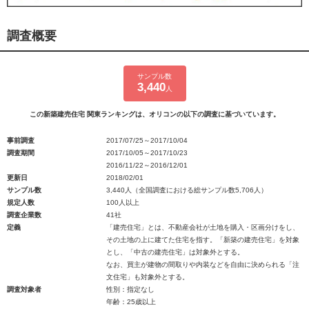
調査概要
サンプル数
3,440
人
この新築建売住宅 関東ランキングは、オリコンの以下の調査に基づいています。
事前調査
2017/07/25～2017/10/04
調査期間
2017/10/05～2017/10/23
2016/11/22～2016/12/01
更新日
2018/02/01
サンプル数
3,440人（全国調査における総サンプル数5,706人）
規定人数
100人以上
調査企業数
41社
定義
「建売住宅」とは、不動産会社が土地を購入・区画分けをし、
その土地の上に建てた住宅を指す。「新築の建売住宅」を対象
とし、「中古の建売住宅」は対象外とする。
なお、買主が建物の間取りや内装などを自由に決められる「注
文住宅」も対象外とする。
調査対象者
性別：指定なし
年齢：25歳以上