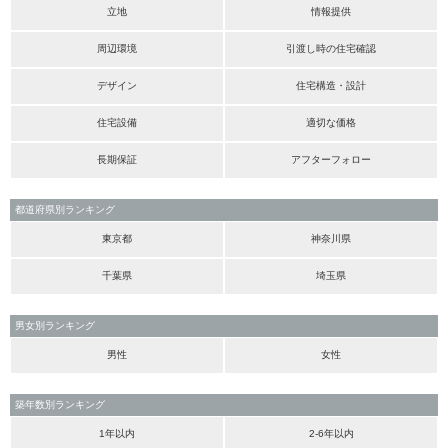
立地
情報提供
周辺環境
引渡し時の住宅確認
デザイン
住宅構造・設計
住宅設備
適切な価格
長期保証
アフターフォロー
都道府県別ランキング
東京都
神奈川県
千葉県
埼玉県
男女別ランキング
男性
女性
築年数別ランキング
1年以内
2-6年以内