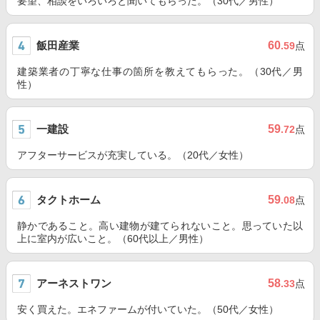
要望、相談をいろいろと聞いてもらった。（30代／男性）
飯田産業
60
.59
点
建築業者の丁寧な仕事の箇所を教えてもらった。（30代／男
性）
一建設
59
.72
点
アフターサービスが充実している。（20代／女性）
タクトホーム
59
.08
点
静かであること。高い建物が建てられないこと。思っていた以
上に室内が広いこと。（60代以上／男性）
アーネストワン
58
.33
点
安く買えた。エネファームが付いていた。（50代／女性）