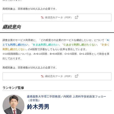
商標対象は、回答者数が100人以上の企業です。
推奨意向データ（PDF）
継続意向
調査企業のサービス利用者に、「どの程度その企業のサービスを継続したいか」について「
A:
とても利用し続けたい
」「
B:まあ利用し続けたい
」「
C:あまり利用し続けたくない
」「
D:全く
利用し続けたくない
」の4段階で評価をしてもらい比率を算出しています。
※10段階聴取については、A=9-10回答、B=6-8回答、C=3-5回答、D=1-2回答として割合を算
出しております。
商標対象は、回答者数が100人以上の企業です。
継続意向データ（PDF）
ランキング監修
慶應義塾大学理工学部教授／内閣府 上席科学技術政策フェロー
（非常勤）
鈴木秀男