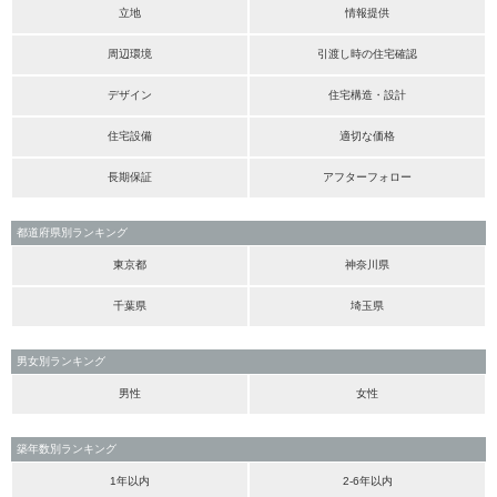
立地
情報提供
周辺環境
引渡し時の住宅確認
デザイン
住宅構造・設計
住宅設備
適切な価格
長期保証
アフターフォロー
都道府県別ランキング
東京都
神奈川県
千葉県
埼玉県
男女別ランキング
男性
女性
築年数別ランキング
1年以内
2-6年以内