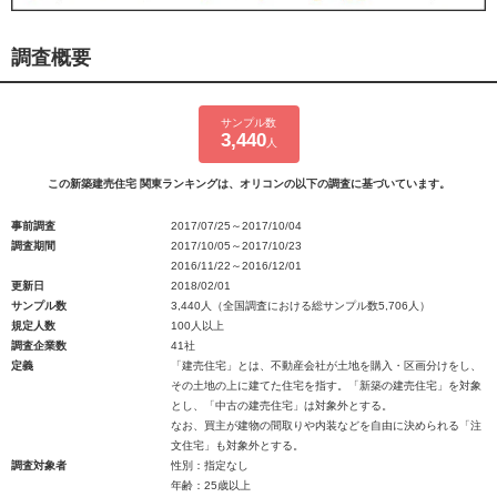
調査概要
サンプル数
3,440
人
この新築建売住宅 関東ランキングは、オリコンの以下の調査に基づいています。
事前調査
2017/07/25～2017/10/04
調査期間
2017/10/05～2017/10/23
2016/11/22～2016/12/01
更新日
2018/02/01
サンプル数
3,440人（全国調査における総サンプル数5,706人）
規定人数
100人以上
調査企業数
41社
定義
「建売住宅」とは、不動産会社が土地を購入・区画分けをし、
その土地の上に建てた住宅を指す。「新築の建売住宅」を対象
とし、「中古の建売住宅」は対象外とする。
なお、買主が建物の間取りや内装などを自由に決められる「注
文住宅」も対象外とする。
調査対象者
性別：指定なし
年齢：25歳以上