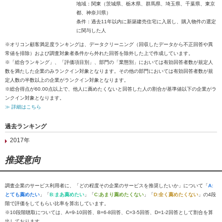
地域：関東（茨城県、栃木県、群馬県、埼玉県、千葉県、東京
都、神奈川県）
条件：過去11年以内に新築建売住宅に入居し、購入物件の選定
に関与した人
※オリコン顧客満足度ランキングは、データクリーニング（回収したデータから不正回答や異
常値を排除）および調査対象者条件から外れた回答を除外した上で作成しています。
※「総合ランキング」、「評価項目別」、部門の「業態別」においては有効回答者数が規定人
数を満たした企業のみランクイン対象となります。その他の部門においては有効回答者数が規
定人数の半数以上の企業がランクイン対象となります。
※総合得点が60.00点以上で、他人に薦めたくないと回答した人の割合が基準値以下の企業がラ
ンクイン対象となります。
≫ 詳細はこちら
過去ランキング
2017年
推奨意向
調査企業のサービス利用者に、「どの程度その企業のサービスを推奨したいか」について「
A:
とても薦めたい
」「
B:まあ薦めたい
」「
C:あまり薦めたくない
」「
D:全く薦めたくない
」の4段
階で評価をしてもらい比率を算出しています。
※10段階聴取については、A=9-10回答、B=6-8回答、C=3-5回答、D=1-2回答として割合を算
出しております。