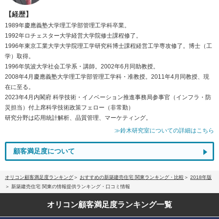
【経歴】
1989年慶應義塾大学理工学部管理工学科卒業。
1992年ロチェスター大学経営大学院修士課程修了。
1996年東京工業大学大学院理工学研究科博士課程経営工学専攻修了。博士（工
学）取得。
1996年筑波大学社会工学系・講師。2002年6月同助教授。
2008年4月慶應義塾大学理工学部管理工学科・准教授。2011年4月同教授、現
在に至る。
2023年4月内閣府 科学技術・イノベーション推進事務局参事官（インフラ・防
災担当）付上席科学技術政策フェロー（非常勤）
研究分野は応用統計解析、品質管理、マーケティング。
≫鈴木研究室についての詳細はこちら
顧客満足度について
オリコン顧客満足度ランキング
おすすめの新築建売住宅 関東ランキング・比較
2018年版
新築建売住宅 関東の情報提供ランキング・口コミ情報
オリコン顧客満足度
ランキング一覧