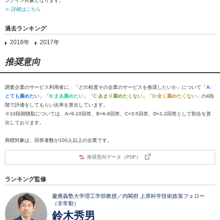
ンクイン対象となります。
≫ 詳細はこちら
過去ランキング
2018年
2017年
推奨意向
調査企業のサービス利用者に、「どの程度その企業のサービスを推奨したいか」について「
A:
とても薦めたい
」「
B:まあ薦めたい
」「
C:あまり薦めたくない
」「
D:全く薦めたくない
」の4段
階で評価をしてもらい比率を算出しています。
※10段階聴取については、A=9-10回答、B=6-8回答、C=3-5回答、D=1-2回答として割合を算
出しております。
商標対象は、回答者数が100人以上の企業です。
推奨意向データ（PDF）
ランキング監修
慶應義塾大学理工学部教授／内閣府 上席科学技術政策フェロー
（非常勤）
鈴木秀男