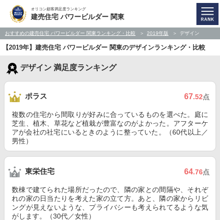
オリコン顧客満足度ランキング
建売住宅 パワービルダー 関東
おすすめの建売住宅 パワービルダー 関東ランキング・比較
2019年版
デザイン
【2019年】建売住宅 パワービルダー 関東のデザインランキング・比較
デザイン 満足度ランキング
ポラス
67
.52
点
複数の住宅から間取りが好みに合っているものを選べた。庭に
芝生、植木、草花など植栽が豊富なのがよかった。アフターケ
アが会社の社宅にいるときのように整っていた。（60代以上／
男性）
東栄住宅
64
.76
点
数棟で建てられた場所だったので、隣の家との間隔や、それぞ
れの家の日当たりを考えた家の立て方。あと、隣の家からリビ
ングが見えないような、プライバシーも考えられてるような気
がします。（30代／女性）