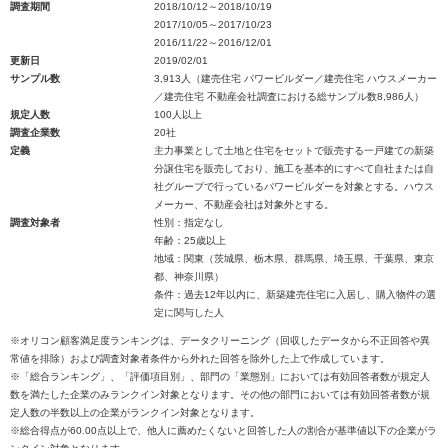
調査期間
2018/10/12～2018/10/19
2017/10/05～2017/10/23
2016/11/22～2016/12/01
更新日
2019/02/01
サンプル数
3,913人（建売住宅 パワービルダー／建売住宅 ハウスメーカー
／建売住宅 不動産会社調査における総サンプル数8,986人）
規定人数
100人以上
調査企業数
20社
定義
主力事業として土地と住宅をセットで販売する一戸建ての新築
分譲住宅を販売しており、施工を基本的にすべて自社または自
社グループで行っているパワービルダーを対象とする。ハウス
メーカー、不動産会社は対象外とする。
調査対象者
性別：指定なし
年齢：25歳以上
地域：関東（茨城県、栃木県、群馬県、埼玉県、千葉県、東京
都、神奈川県）
条件：過去12年以内に、新築建売住宅に入居し、購入物件の選
定に関与した人
※オリコン顧客満足度ランキングは、データクリーニング（回収したデータから不正回答や異
常値を排除）および調査対象者条件から外れた回答を除外した上で作成しています。
※「総合ランキング」、「評価項目別」、部門の「業態別」においては有効回答者数が規定人
数を満たした企業のみランクイン対象となります。その他の部門においては有効回答者数が規
定人数の半数以上の企業がランクイン対象となります。
※総合得点が60.00点以上で、他人に薦めたくないと回答した人の割合が基準値以下の企業がラ