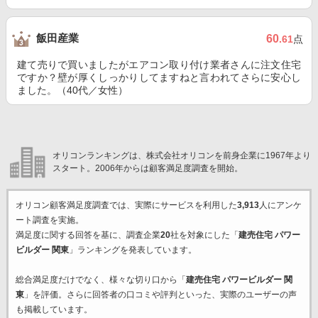
飯田産業
60
.61
点
建て売りで買いましたがエアコン取り付け業者さんに注文住宅
ですか？壁が厚くしっかりしてますねと言われてさらに安心し
ました。（40代／女性）
オリコンランキングは、株式会社オリコンを前身企業に1967年より
スタート。2006年からは顧客満足度調査を開始。
オリコン顧客満足度調査では、実際にサービスを利用した
3,913
人にアンケ
ート調査を実施。
満足度に関する回答を基に、調査企業
20
社を対象にした「
建売住宅 パワー
ビルダー 関東
」ランキングを発表しています。
総合満足度だけでなく、様々な切り口から「
建売住宅 パワービルダー 関
東
」を評価。さらに回答者の口コミや評判といった、実際のユーザーの声
も掲載しています。