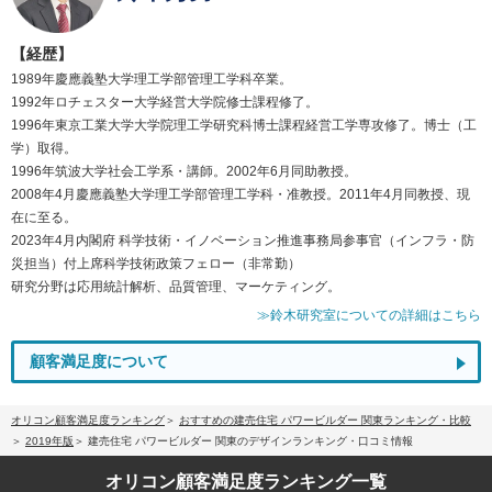
【経歴】
1989年慶應義塾大学理工学部管理工学科卒業。
1992年ロチェスター大学経営大学院修士課程修了。
1996年東京工業大学大学院理工学研究科博士課程経営工学専攻修了。博士（工
学）取得。
1996年筑波大学社会工学系・講師。2002年6月同助教授。
2008年4月慶應義塾大学理工学部管理工学科・准教授。2011年4月同教授、現
在に至る。
2023年4月内閣府 科学技術・イノベーション推進事務局参事官（インフラ・防
災担当）付上席科学技術政策フェロー（非常勤）
研究分野は応用統計解析、品質管理、マーケティング。
≫鈴木研究室についての詳細はこちら
顧客満足度について
オリコン顧客満足度ランキング
おすすめの建売住宅 パワービルダー 関東ランキング・比較
2019年版
建売住宅 パワービルダー 関東のデザインランキング・口コミ情報
オリコン顧客満足度
ランキング一覧