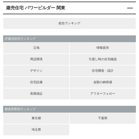
建売住宅 パワービルダー 関東
総合ランキング
評価項目別ランキング
立地
情報提供
周辺環境
引渡し時の住宅確認
デザイン
住宅構造・設計
住宅設備
金額の納得感
長期保証
アフターフォロー
都道府県別ランキング
東京都
千葉県
埼玉県