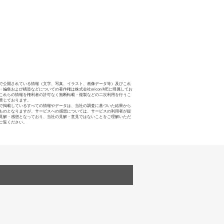
で公開されている情報（文字、写真、イラスト、画像データ等）及びこれ
・編集および構造などについての著作権は株式会社oricon MEに帰属してお
これらの情報を権利者の許可なく無断転載・複製などの二次利用を行うこ
禁じております。
で掲載しているすべての情報やデータは、当社の調査に基づいた結果から
ものとなりますが、サービスへの感想については、サービスの利用者が提
見解・感想となっており、当社の見解・意見ではないことをご理解いただ
ご覧ください。