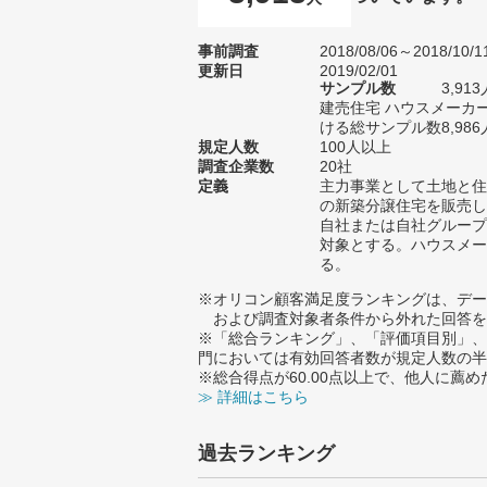
事前調査
2018/08/06～2018/10/1
更新日
2019/02/01
サンプル数
3,9
建売住宅 ハウスメーカ
ける総サンプル数8,986
規定人数
100人以上
調査企業数
20社
定義
主力事業として土地と住
の新築分譲住宅を販売し
自社または自社グループ
対象とする。ハウスメー
る。
※オリコン顧客満足度ランキングは、デー
および調査対象者条件から外れた回答を
※「総合ランキング」、「評価項目別」、
門においては有効回答者数が規定人数の半
※総合得点が60.00点以上で、他人に
≫ 詳細はこちら
過去ランキング