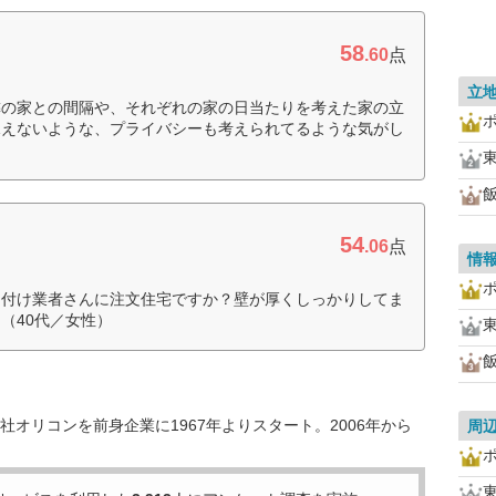
58
.60
点
立
隣の家との間隔や、それぞれの家の日当たりを考えた家の立
見えないような、プライバシーも考えられてるような気がし
54
.06
点
情
り付け業者さんに注文住宅ですか？壁が厚くしっかりしてま
（40代／女性）
オリコンを前身企業に1967年よりスタート。2006年から
周