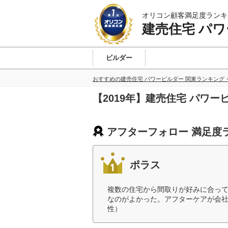
オリコン顧客満足度ランキ
建売住宅 パワ
ビルダー
東北
北関東
首都圏
東海
近畿
九州
おすすめの建売住宅 パワービルダー 関東ランキング
【2019年】建売住宅 パワ
アフターフォロー 満足度
ポラス
複数の住宅から間取りが好みに合っ
なのがよかった。アフターケアが会社
性）