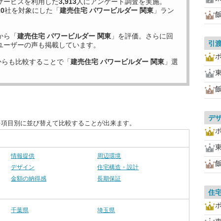
サービスを利用した
3,913
人にアンケート調査を実施。
20
社を対象にした「
建売住宅 パワービルダー 関東
」ラン
から「
建売住宅 パワービルダー 関東
」を評価。さらに回
引
ユーザーの声も掲載しています。
からも比較することで「
建売住宅 パワービルダー 関東
」選
デ
を項目別に並び替えて比較することが出来ます。
情報提供
周辺環境
デザイン
住宅構造・設計
金額の納得感
長期保証
住
千葉県
埼玉県