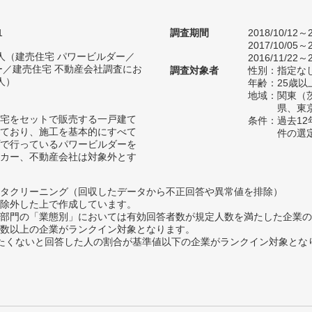
1
調査期間
2018/10/12
2017/10/05
13人（建売住宅 パワービルダー／
2016/11/22～2
ー／建売住宅 不動産会社調査にお
調査対象者
性別：指定な
人）
年齢：25歳以
地域：関東（
県、東
宅をセットで販売する一戸建て
条件：過去1
ており、施工を基本的にすべて
件の選
で行っているパワービルダーを
カー、不動産会社は対象外とす
タクリーニング（回収したデータから不正回答や異常値を排除）
除外した上で作成しています。
部門の「業態別」においては有効回答者数が規定人数を満たした企業の
数以上の企業がランクイン対象となります。
薦めたくないと回答した人の割合が基準値以下の企業がランクイン対象とな