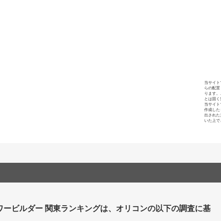
当サイト
らの配置
ります。
とは固く
当サイト
作成した
出された
いた上で
ワービルダー 関東ランキングは、オリコンの以下の調査に基