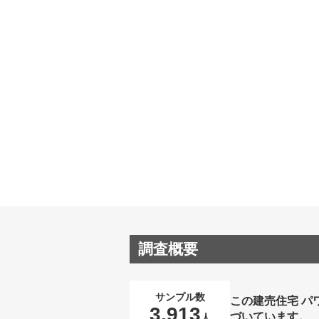
調査概要
サンプル数
この建売住宅 パ
3,913
づいています。
人