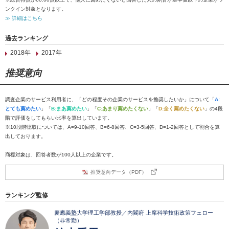
ンクイン対象となります。
≫ 詳細はこちら
過去ランキング
2018年
2017年
推奨意向
調査企業のサービス利用者に、「どの程度その企業のサービスを推奨したいか」について「
A:
とても薦めたい
」「
B:まあ薦めたい
」「
C:あまり薦めたくない
」「
D:全く薦めたくない
」の4段
階で評価をしてもらい比率を算出しています。
※10段階聴取については、A=9-10回答、B=6-8回答、C=3-5回答、D=1-2回答として割合を算
出しております。
商標対象は、回答者数が100人以上の企業です。
推奨意向データ（PDF）
ランキング監修
慶應義塾大学理工学部教授／内閣府 上席科学技術政策フェロー
（非常勤）