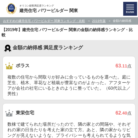
オリコン顧客満足度ランキング
建売住宅 パワービルダー 関東
おすすめの建売住宅 パワービルダー 関東ランキング・比較
2019年版
金額の納得感
【2019年】建売住宅 パワービルダー 関東の金額の納得感ランキング・比
較
金額の納得感 満足度ランキング
ポラス
63
.11
点
複数の住宅から間取りが好みに合っているものを選べた。庭に
芝生、植木、草花など植栽が豊富なのがよかった。アフターケ
アが会社の社宅にいるときのように整っていた。（60代以上／
男性）
東栄住宅
62
.40
点
数棟で建てられた場所だったので、隣の家との間隔や、それぞ
れの家の日当たりを考えた家の立て方。あと、隣の家からリビ
ングが見えないような、プライバシーも考えられてるような気