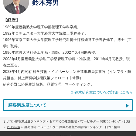
鈴木秀男
【経歴】
1989年慶應義塾大学理工学部管理工学科卒業。
1992年ロチェスター大学経営大学院修士課程修了。
1996年東京工業大学大学院理工学研究科博士課程経営工学専攻修了。博士（工
学）取得。
1996年筑波大学社会工学系・講師。2002年6月同助教授。
2008年4月慶應義塾大学理工学部管理工学科・准教授。2011年4月同教授、現
在に至る。
2023年4月内閣府 科学技術・イノベーション推進事務局参事官（インフラ・防
災担当）付上席科学技術政策フェロー（非常勤）
研究分野は応用統計解析、品質管理、マーケティング。
≫鈴木研究室についての詳細はこちら
顧客満足度について
オリコン顧客満足度ランキング
おすすめの建売住宅 パワービルダー 関東ランキング・比較
2019年版
建売住宅 パワービルダー 関東の金額の納得感ランキング・口コミ情報