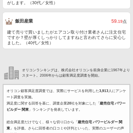
がします。（30代／女性）
飯田産業
59
.19
点
建て売りで買いましたがエアコン取り付け業者さんに注文住宅
ですか？壁が厚くしっかりしてますねと言われてさらに安心し
ました。（40代／女性）
オリコンランキングは、株式会社オリコンを前身企業に1967年より
スタート。2006年からは顧客満足度調査を開始。
オリコン顧客満足度調査では、実際にサービスを利用した
3,913
人にアンケ
ート調査を実施。
満足度に関する回答を基に、調査企業
20
社を対象にした「
建売住宅 パワー
ビルダー 関東
」ランキングを発表しています。
総合満足度だけでなく、様々な切り口から「
建売住宅 パワービルダー 関
東
」を評価。さらに回答者の口コミや評判といった、実際のユーザーの声