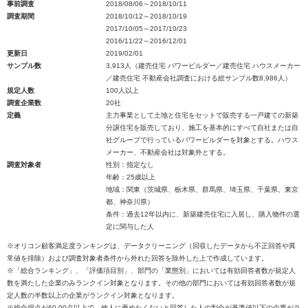
事前調査
2018/08/06～2018/10/11
調査期間
2018/10/12～2018/10/19
2017/10/05～2017/10/23
2016/11/22～2016/12/01
更新日
2019/02/01
サンプル数
3,913人（建売住宅 パワービルダー／建売住宅 ハウスメーカー
／建売住宅 不動産会社調査における総サンプル数8,986人）
規定人数
100人以上
調査企業数
20社
定義
主力事業として土地と住宅をセットで販売する一戸建ての新築
分譲住宅を販売しており、施工を基本的にすべて自社または自
社グループで行っているパワービルダーを対象とする。ハウス
メーカー、不動産会社は対象外とする。
調査対象者
性別：指定なし
年齢：25歳以上
地域：関東（茨城県、栃木県、群馬県、埼玉県、千葉県、東京
都、神奈川県）
条件：過去12年以内に、新築建売住宅に入居し、購入物件の選
定に関与した人
※オリコン顧客満足度ランキングは、データクリーニング（回収したデータから不正回答や異
常値を排除）および調査対象者条件から外れた回答を除外した上で作成しています。
※「総合ランキング」、「評価項目別」、部門の「業態別」においては有効回答者数が規定人
数を満たした企業のみランクイン対象となります。その他の部門においては有効回答者数が規
定人数の半数以上の企業がランクイン対象となります。
※総合得点が60.00点以上で、他人に薦めたくないと回答した人の割合が基準値以下の企業がラ