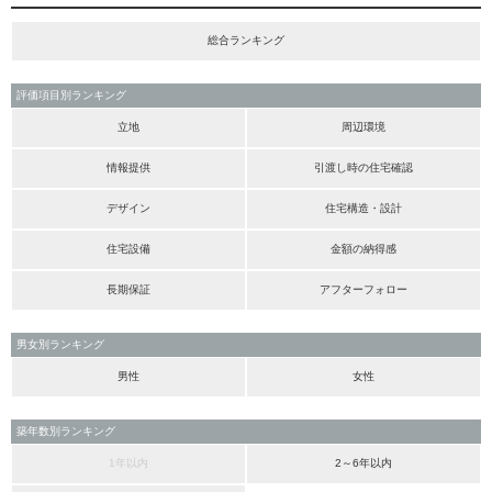
総合ランキング
評価項目別ランキング
立地
周辺環境
情報提供
引渡し時の住宅確認
デザイン
住宅構造・設計
住宅設備
金額の納得感
長期保証
アフターフォロー
男女別ランキング
男性
女性
築年数別ランキング
1年以内
2～6年以内