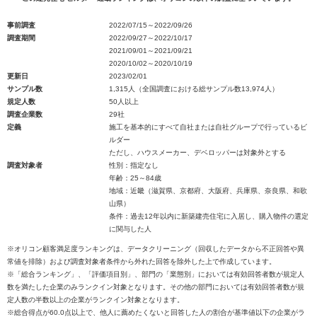
事前調査
2022/07/15～2022/09/26
調査期間
2022/09/27～2022/10/17
2021/09/01～2021/09/21
2020/10/02～2020/10/19
更新日
2023/02/01
サンプル数
1,315人（全国調査における総サンプル数13,974人）
規定人数
50人以上
調査企業数
29社
定義
施工を基本的にすべて自社または自社グループで行っているビ
ルダー
ただし、ハウスメーカー、デベロッパーは対象外とする
調査対象者
性別：指定なし
年齢：25～84歳
地域：近畿（滋賀県、京都府、大阪府、兵庫県、奈良県、和歌
山県）
条件：過去12年以内に新築建売住宅に入居し、購入物件の選定
に関与した人
※オリコン顧客満足度ランキングは、データクリーニング（回収したデータから不正回答や異
常値を排除）および調査対象者条件から外れた回答を除外した上で作成しています。
※「総合ランキング」、「評価項目別」、部門の「業態別」においては有効回答者数が規定人
数を満たした企業のみランクイン対象となります。その他の部門においては有効回答者数が規
定人数の半数以上の企業がランクイン対象となります。
※総合得点が60.0点以上で、他人に薦めたくないと回答した人の割合が基準値以下の企業がラ