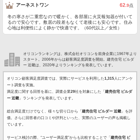
アーネストワン
62
.9
点
冬の寒さが二重窓なので暖かく、各部屋に火災報知器が付いて
るので安心です。敷居の段差もなくて老後にも安心です。住み
心地は利便性によく静かで快適です。（60代以上／女性）
オリコンランキングは、株式会社オリコンを前身企業に1967年より
スタート。2006年からは顧客満足度調査を開始。建売住宅 ビルダ
ー 近畿は、2020年よりランキングを発表しています。
オリコン顧客満足度調査では、実際にサービスを利用した
1,315
人にアンケ
ート調査を実施。
満足度に関する回答を基に、調査企業
29
社を対象にした「
建売住宅 ビルダ
ー 近畿
」ランキングを発表しています。
総合満足度だけでなく、様々な切り口から「
建売住宅 ビルダー 近畿
」を評
価。さらに回答者の口コミや評判といった、実際のユーザーの声も掲載し
ています。
サービス検討の際、“ユーザー満足度”からも比較することで「
建売住宅 ビ