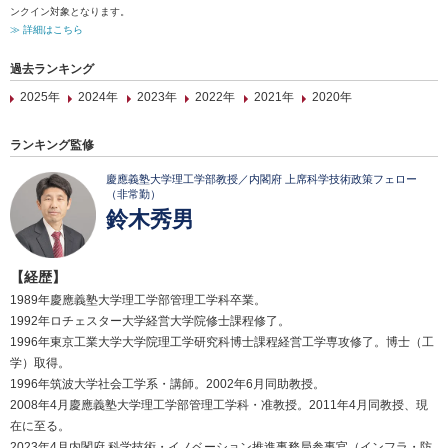
ンクイン対象となります。
≫ 詳細はこちら
過去ランキング
2025年
2024年
2023年
2022年
2021年
2020年
ランキング監修
慶應義塾大学理工学部教授／内閣府 上席科学技術政策フェロー
（非常勤）
鈴木秀男
【経歴】
1989年慶應義塾大学理工学部管理工学科卒業。
1992年ロチェスター大学経営大学院修士課程修了。
1996年東京工業大学大学院理工学研究科博士課程経営工学専攻修了。博士（工
学）取得。
1996年筑波大学社会工学系・講師。2002年6月同助教授。
2008年4月慶應義塾大学理工学部管理工学科・准教授。2011年4月同教授、現
在に至る。
2023年4月内閣府 科学技術・イノベーション推進事務局参事官（インフラ・防