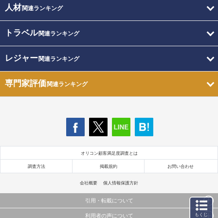
人材
関連ランキング
トラベル
関連ランキング
レジャー
関連ランキング
専門家評価
関連ランキング
オリコン顧客満足度調査とは
調査方法
掲載規約
お問い合わせ
会社概要
個人情報保護方針
引用・転載について
もくじ
利用者の声について
当サイトで公開されている情報（文字、写真、イラスト、画像データ等）及びこれらの配置・