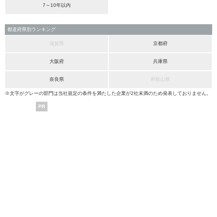
7～10年以内
都道府県別ランキング
滋賀県
京都府
大阪府
兵庫県
奈良県
和歌山県
※文字がグレーの部門は当社規定の条件を満たした企業が2社未満のため発表しておりません。
PR