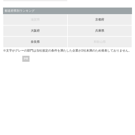
都道府県別ランキング
滋賀県
京都府
大阪府
兵庫県
奈良県
和歌山県
※文字がグレーの部門は当社規定の条件を満たした企業が2社未満のため発表しておりません。
PR