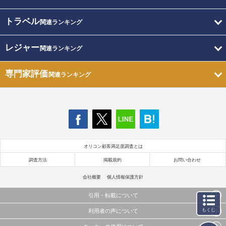
トラベル
関連ランキング
レジャー
関連ランキング
専門家評価
関連ランキング
オリコン顧客満足度調査とは
調査方法
掲載規約
お問い合わせ
会社概要
個人情報保護方針
引用・転載について
もくじ
利用者の声について
当サイトで公開されている情報（文字、写真、イラスト、画像データ等）及びこれらの配置・
編集および構造などについての著作権は株式会社oricon MEに帰属しております。