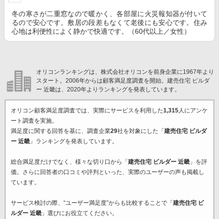
冬の寒さが二重窓なので暖かく、各部屋に火災報知器が付いて
るので安心です。敷居の段差もなくて老後にも安心です。住み
心地は利便性によく静かで快適です。（60代以上／女性）
オリコンランキングは、株式会社オリコンを前身企業に1967年より
スタート。2006年からは顧客満足度調査を開始。建売住宅 ビルダ
ー 近畿は、2020年よりランキングを発表しています。
オリコン顧客満足度調査では、実際にサービスを利用した
1,315
人にアンケ
ート調査を実施。
満足度に関する回答を基に、調査企業
29
社を対象にした「
建売住宅 ビルダ
ー 近畿
」ランキングを発表しています。
総合満足度だけでなく、様々な切り口から「
建売住宅 ビルダー 近畿
」を評
価。さらに回答者の口コミや評判といった、実際のユーザーの声も掲載し
ています。
サービス検討の際、“ユーザー満足度”からも比較することで「
建売住宅 ビ
ルダー 近畿
」選びにお役立てください。