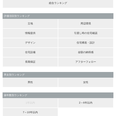
総合ランキング
評価項目別ランキング
立地
周辺環境
情報提供
引渡し時の住宅確認
デザイン
住宅構造・設計
住宅設備
金額の納得感
長期保証
アフターフォロー
男女別ランキング
男性
女性
築年数別ランキング
1年以内
2～6年以内
7～10年以内