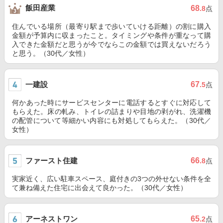
飯田産業
68
.8
点
住んでいる場所（最寄り駅まで歩いていける距離）の割に購入
金額が予算内に収まったこと。タイミングや条件が重なって購
入できた金額だと思うが今でならこの金額では買えないだろう
と思う。（30代／女性）
一建設
67
.5
点
何かあった時にサービスセンターに電話するとすぐに対応して
もらえた。床の軋み、トイレの詰まりや目地の剥がれ、洗濯機
の配管について等細かい内容にも対処してもらえた。（30代／
女性）
ファースト住建
66
.8
点
実家近く、広い駐車スペース、庭付きの3つの外せない条件を全
て兼ね備えた住宅に出会えて良かった。（30代／女性）
アーネストワン
65
.2
点