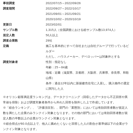
事前調査
2022/07/15～2022/09/26
調査期間
2022/09/27～2022/10/17
2021/09/01～2021/09/21
2020/10/02～2020/10/19
更新日
2023/02/01
サンプル数
1,315人（全国調査における総サンプル数13,974人）
規定人数
50人以上
調査企業数
29社
定義
施工を基本的にすべて自社または自社グループで行っているビ
ルダー
ただし、ハウスメーカー、デベロッパーは対象外とする
調査対象者
性別：指定なし
年齢：25～84歳
地域：近畿（滋賀県、京都府、大阪府、兵庫県、奈良県、和歌
山県）
条件：過去12年以内に新築建売住宅に入居し、購入物件の選定
に関与した人
※オリコン顧客満足度ランキングは、データクリーニング（回収したデータから不正回答や異
常値を排除）および調査対象者条件から外れた回答を除外した上で作成しています。
※「総合ランキング」、「評価項目別」、部門の「業態別」においては有効回答者数が規定人
数を満たした企業のみランクイン対象となります。その他の部門においては有効回答者数が規
定人数の半数以上の企業がランクイン対象となります。
※総合得点が60.0点以上で、他人に薦めたくないと回答した人の割合が基準値以下の企業がラ
ンクイン対象となります。