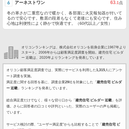
アーネストワン
63
.1
点
冬の寒さが二重窓なので暖かく、各部屋に火災報知器が付いて
るので安心です。敷居の段差もなくて老後にも安心です。住み
心地は利便性によく静かで快適です。（60代以上／女性）
オリコンランキングは、株式会社オリコンを前身企業に1967年より
スタート。2006年からは顧客満足度調査を開始。建売住宅 ビルダ
ー 近畿は、2020年よりランキングを発表しています。
オリコン顧客満足度調査では、実際にサービスを利用した
1,315
人にアンケ
ート調査を実施。
満足度に関する回答を基に、調査企業
29
社を対象にした「
建売住宅 ビルダ
ー 近畿
」ランキングを発表しています。
総合満足度だけでなく、様々な切り口から「
建売住宅 ビルダー 近畿
」を評
価。さらに回答者の口コミや評判といった、実際のユーザーの声も掲載し
ています。
サービス検討の際、“ユーザー満足度”からも比較することで「
建売住宅 ビ