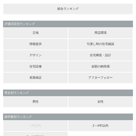
総合ランキング
評価項目別ランキング
立地
周辺環境
情報提供
引渡し時の住宅確認
デザイン
住宅構造・設計
住宅設備
金額の納得感
長期保証
アフターフォロー
男女別ランキング
男性
女性
築年数別ランキング
1年以内
2～6年以内