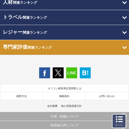
人材
関連ランキング
トラベル
関連ランキング
レジャー
関連ランキング
専門家評価
関連ランキング
オリコン顧客満足度調査とは
調査方法
掲載規約
お問い合わせ
会社概要
個人情報保護方針
引用・転載について
もくじ
利用者の声について
当サイトで公開されている情報（文字、写真、イラスト、画像データ等）及びこれらの配置・