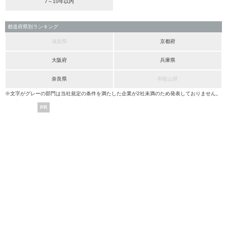
7～10年以内
都道府県別ランキング
滋賀県
京都府
大阪府
兵庫県
奈良県
和歌山県
※文字がグレーの部門は当社規定の条件を満たした企業が2社未満のため発表しておりません。
PR