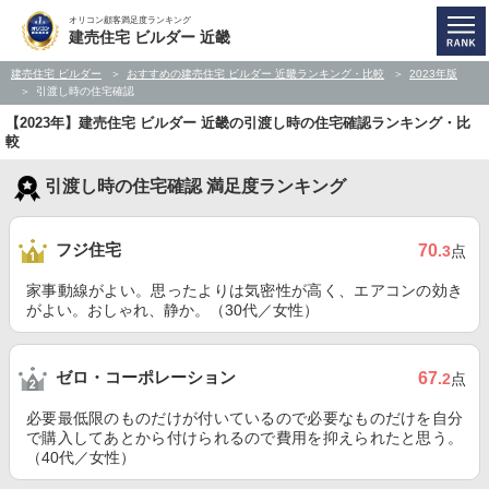
オリコン顧客満足度ランキング
建売住宅 ビルダー 近畿
建売住宅 ビルダー
おすすめの建売住宅 ビルダー 近畿ランキング・比較
2023年版
引渡し時の住宅確認
【2023年】建売住宅 ビルダー 近畿の引渡し時の住宅確認ランキング・比
較
引渡し時の住宅確認 満足度ランキング
フジ住宅
70
.3
点
家事動線がよい。思ったよりは気密性が高く、エアコンの効き
がよい。おしゃれ、静か。（30代／女性）
ゼロ・コーポレーション
67
.2
点
必要最低限のものだけが付いているので必要なものだけを自分
で購入してあとから付けられるので費用を抑えられたと思う。
（40代／女性）