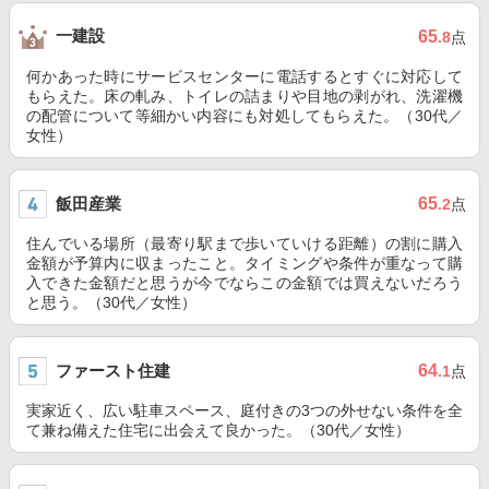
一建設
65
.8
点
何かあった時にサービスセンターに電話するとすぐに対応して
もらえた。床の軋み、トイレの詰まりや目地の剥がれ、洗濯機
の配管について等細かい内容にも対処してもらえた。（30代／
女性）
飯田産業
65
.2
点
住んでいる場所（最寄り駅まで歩いていける距離）の割に購入
金額が予算内に収まったこと。タイミングや条件が重なって購
入できた金額だと思うが今でならこの金額では買えないだろう
と思う。（30代／女性）
ファースト住建
64
.1
点
実家近く、広い駐車スペース、庭付きの3つの外せない条件を全
て兼ね備えた住宅に出会えて良かった。（30代／女性）