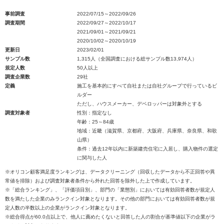
事前調査
2022/07/15～2022/09/26
調査期間
2022/09/27～2022/10/17
2021/09/01～2021/09/21
2020/10/02～2020/10/19
更新日
2023/02/01
サンプル数
1,315人（全国調査における総サンプル数13,974人）
規定人数
50人以上
調査企業数
29社
定義
施工を基本的にすべて自社または自社グループで行っているビ
ルダー
ただし、ハウスメーカー、デベロッパーは対象外とする
調査対象者
性別：指定なし
年齢：25～84歳
地域：近畿（滋賀県、京都府、大阪府、兵庫県、奈良県、和歌
山県）
条件：過去12年以内に新築建売住宅に入居し、購入物件の選定
に関与した人
※オリコン顧客満足度ランキングは、データクリーニング（回収したデータから不正回答や異
常値を排除）および調査対象者条件から外れた回答を除外した上で作成しています。
※「総合ランキング」、「評価項目別」、部門の「業態別」においては有効回答者数が規定人
数を満たした企業のみランクイン対象となります。その他の部門においては有効回答者数が規
定人数の半数以上の企業がランクイン対象となります。
※総合得点が60.0点以上で、他人に薦めたくないと回答した人の割合が基準値以下の企業がラ