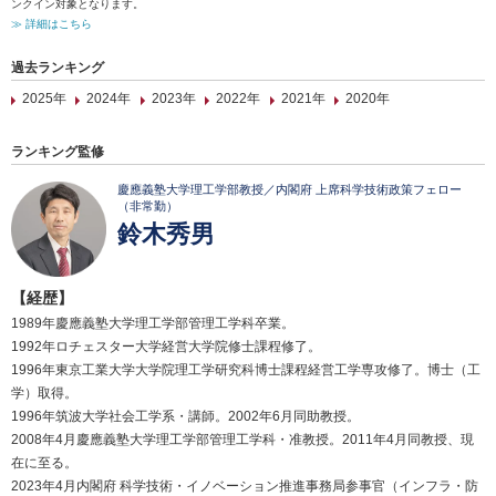
ンクイン対象となります。
≫ 詳細はこちら
過去ランキング
2025年
2024年
2023年
2022年
2021年
2020年
ランキング監修
慶應義塾大学理工学部教授／内閣府 上席科学技術政策フェロー
（非常勤）
鈴木秀男
【経歴】
1989年慶應義塾大学理工学部管理工学科卒業。
1992年ロチェスター大学経営大学院修士課程修了。
1996年東京工業大学大学院理工学研究科博士課程経営工学専攻修了。博士（工
学）取得。
1996年筑波大学社会工学系・講師。2002年6月同助教授。
2008年4月慶應義塾大学理工学部管理工学科・准教授。2011年4月同教授、現
在に至る。
2023年4月内閣府 科学技術・イノベーション推進事務局参事官（インフラ・防