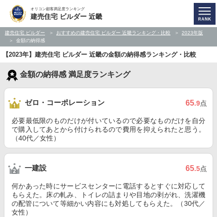
オリコン顧客満足度ランキング
建売住宅 ビルダー 近畿
建売住宅 ビルダー
おすすめの建売住宅 ビルダー 近畿ランキング・比較
2023年版
金額の納得感
【2023年】建売住宅 ビルダー 近畿の金額の納得感ランキング・比較
金額の納得感 満足度ランキング
ゼロ・コーポレーション
65
.9
点
必要最低限のものだけが付いているので必要なものだけを自分
で購入してあとから付けられるので費用を抑えられたと思う。
（40代／女性）
一建設
65
.5
点
何かあった時にサービスセンターに電話するとすぐに対応して
もらえた。床の軋み、トイレの詰まりや目地の剥がれ、洗濯機
の配管について等細かい内容にも対処してもらえた。（30代／
女性）