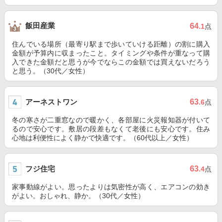
飯田産業
64
.1
点
住んでいる場所（最寄り駅まで歩いていける距離）の割に購入
金額が予算内に収まったこと。タイミングや条件が重なって購
入できた金額だと思うが今でならこの金額では買えないだろう
と思う。（30代／女性）
アーネストワン
63
.6
点
冬の寒さが二重窓なので暖かく、各部屋に火災報知器が付いて
るので安心です。敷居の段差もなくて老後にも安心です。住み
心地は利便性によく静かで快適です。（60代以上／女性）
フジ住宅
63
.4
点
家事動線がよい。思ったよりは気密性が高く、エアコンの効き
がよい。おしゃれ、静か。（30代／女性）