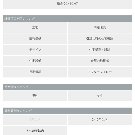
総合ランキング
評価項目別ランキング
立地
周辺環境
情報提供
引渡し時の住宅確認
デザイン
住宅構造・設計
住宅設備
金額の納得感
長期保証
アフターフォロー
男女別ランキング
男性
女性
築年数別ランキング
1年以内
2～6年以内
7～10年以内