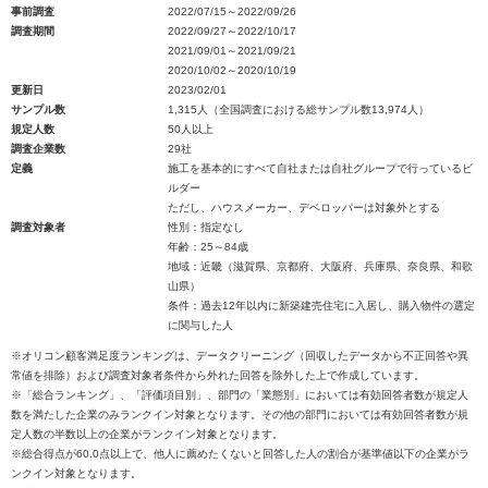
事前調査
2022/07/15～2022/09/26
調査期間
2022/09/27～2022/10/17
2021/09/01～2021/09/21
2020/10/02～2020/10/19
更新日
2023/02/01
サンプル数
1,315人（全国調査における総サンプル数13,974人）
規定人数
50人以上
調査企業数
29社
定義
施工を基本的にすべて自社または自社グループで行っているビ
ルダー
ただし、ハウスメーカー、デベロッパーは対象外とする
調査対象者
性別：指定なし
年齢：25～84歳
地域：近畿（滋賀県、京都府、大阪府、兵庫県、奈良県、和歌
山県）
条件：過去12年以内に新築建売住宅に入居し、購入物件の選定
に関与した人
※オリコン顧客満足度ランキングは、データクリーニング（回収したデータから不正回答や異
常値を排除）および調査対象者条件から外れた回答を除外した上で作成しています。
※「総合ランキング」、「評価項目別」、部門の「業態別」においては有効回答者数が規定人
数を満たした企業のみランクイン対象となります。その他の部門においては有効回答者数が規
定人数の半数以上の企業がランクイン対象となります。
※総合得点が60.0点以上で、他人に薦めたくないと回答した人の割合が基準値以下の企業がラ
ンクイン対象となります。