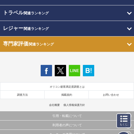
トラベル
関連ランキング
レジャー
関連ランキング
専門家評価
関連ランキング
オリコン顧客満足度調査とは
調査方法
掲載規約
お問い合わせ
会社概要
個人情報保護方針
引用・転載について
もくじ
利用者の声について
当サイトで公開されている情報（文字、写真、イラスト、画像データ等）及びこれらの配置・
編集および構造などについての著作権は株式会社oricon MEに帰属しております。