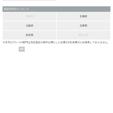
都道府県別ランキング
滋賀県
京都府
大阪府
兵庫県
奈良県
和歌山県
※文字がグレーの部門は当社規定の条件を満たした企業が2社未満のため発表しておりません。
PR