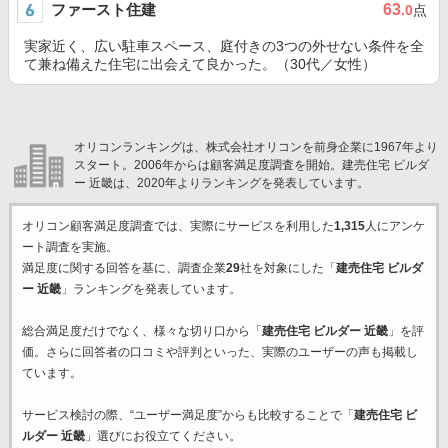
ファースト住建
63
.0
点
実家近く、広い駐車スペース、庭付きの3つの外せない条件を全
て兼ね備えた住宅に出会えて良かった。（30代／女性）
オリコンランキングは、株式会社オリコンを前身企業に1967年より
スタート。2006年からは顧客満足度調査を開始。建売住宅 ビルダ
ー 近畿は、2020年よりランキングを発表しています。
オリコン顧客満足度調査では、実際にサービスを利用した
1,315
人にアンケ
ート調査を実施。
満足度に関する回答を基に、調査企業
29
社を対象にした「
建売住宅 ビルダ
ー 近畿
」ランキングを発表しています。
総合満足度だけでなく、様々な切り口から「
建売住宅 ビルダー 近畿
」を評
価。さらに回答者の口コミや評判といった、実際のユーザーの声も掲載し
ています。
サービス検討の際、“ユーザー満足度”からも比較することで「
建売住宅 ビ
ルダー 近畿
」選びにお役立てください。