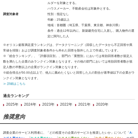
ルダーを対象とする。
ハウスメーカー、不動産会社は対象外とする。
調査対象者
性別：指定なし
年齢：25歳以上
地域：首都圏（埼玉県、千葉県、東京都、神奈川県）
条件：過去12年以内に、新築建売住宅に入居し、購入物件の選
定に関与した人
※オリコン顧客満足度ランキングは、データクリーニング（回収したデータから不正回答や異
常値を排除）および調査対象者条件から外れた回答を除外した上で作成しています。
※「総合ランキング」、「評価項目別」、部門の「業態別」においては有効回答者数が規定人
数を満たした企業のみランクイン対象となります。その他の部門においては有効回答者数が規
定人数の半数以上の企業がランクイン対象となります。
※総合得点が50.00点以上で、他人に薦めたくないと回答した人の割合が基準値以下の企業がラ
ンクイン対象となります。
≫ 詳細はこちら
過去ランキング
2025年
2024年
2023年
2022年
2021年
2020年
推奨意向
調査企業のサービス利用者に、「どの程度その企業のサービスを推奨したいか」について「
A: