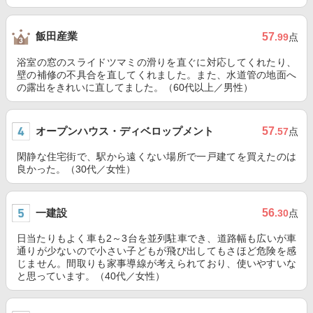
飯田産業
57
.99
点
浴室の窓のスライドツマミの滑りを直ぐに対応してくれたり、
壁の補修の不具合を直してくれました。また、水道管の地面へ
の露出をきれいに直してました。（60代以上／男性）
オープンハウス・ディベロップメント
57
.57
点
閑静な住宅街で、駅から遠くない場所で一戸建てを買えたのは
良かった。（30代／女性）
一建設
56
.30
点
日当たりもよく車も2～3台を並列駐車でき、道路幅も広いが車
通りが少ないので小さい子どもが飛び出してもさほど危険を感
じません。間取りも家事導線が考えられており、使いやすいな
と思っています。（40代／女性）