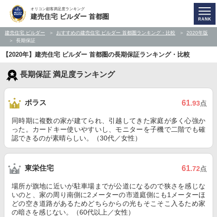
オリコン顧客満足度ランキング
建売住宅 ビルダー 首都圏
建売住宅 ビルダー
おすすめの建売住宅 ビルダー 首都圏ランキング・比較
2020年版
長期保証
【2020年】建売住宅 ビルダー 首都圏の長期保証ランキング・比較
長期保証 満足度ランキング
ポラス
61
.93
点
同時期に複数の家が建てられ、引越してきた家庭が多く心強か
った。カードキー使いやすいし、モニターを子機で二階でも確
認できるのが素晴らしい。（30代／女性）
東栄住宅
61
.72
点
場所が旗地に近いが駐車場までが公道になるので狭さを感じな
いのと、家の周り南側に2メーターの市道庭側にも1メーターほ
どの空き道路があるためどちらからの光もそこそこ入るため家
の暗さを感じない。（60代以上／女性）