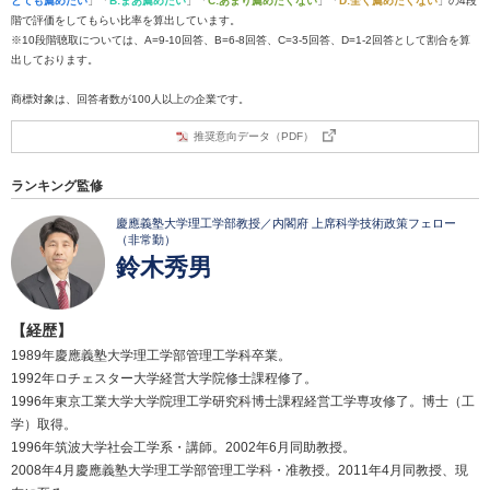
とても薦めたい
」「
B:まあ薦めたい
」「
C:あまり薦めたくない
」「
D:全く薦めたくない
」の4段
階で評価をしてもらい比率を算出しています。
※10段階聴取については、A=9-10回答、B=6-8回答、C=3-5回答、D=1-2回答として割合を算
出しております。
商標対象は、回答者数が100人以上の企業です。
推奨意向データ（PDF）
ランキング監修
慶應義塾大学理工学部教授／内閣府 上席科学技術政策フェロー
（非常勤）
鈴木秀男
【経歴】
1989年慶應義塾大学理工学部管理工学科卒業。
1992年ロチェスター大学経営大学院修士課程修了。
1996年東京工業大学大学院理工学研究科博士課程経営工学専攻修了。博士（工
学）取得。
1996年筑波大学社会工学系・講師。2002年6月同助教授。
2008年4月慶應義塾大学理工学部管理工学科・准教授。2011年4月同教授、現