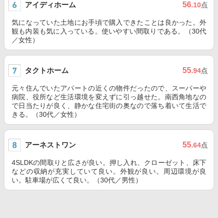
アイディホーム
56
.10
点
気になっていた土地にお手頃で購入できたことは良かった。外
観も内装も気に入っている。使いやすい間取りである。（30代
／女性）
タクトホーム
55
.94
点
元々住んでいたアパートの近くの物件だったので、スーパーや
病院、役所など生活環境を変えずに引っ越せた。南西角地なの
で日当たりが良く、静かな住宅街の奥なので落ち着いて生活で
きる。（30代／女性）
アーネストワン
55
.64
点
4SLDKの間取りと広さが良い。押し入れ、クローゼット、床下
などの収納が充実していて良い。外観が良い。周辺環境が良
い。駐車場が広くて良い。（30代／男性）