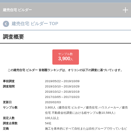
建売住宅 ビルダー
建売住宅 ビルダー TOP
調査概要
サンプル数
3,900
人
この建売住宅 ビルダー 首都圏ランキングは、オリコンの以下の調査に基づいています。
事前調査
2019/05/22～2019/10/09
調査期間
2019/10/10～2019/10/29
2018/10/12～2018/10/19
2017/10/05～2017/10/23
更新日
2020/02/03
サンプル数
3,900人（建売住宅 ビルダー／建売住宅 ハウスメーカー／建売
住宅 不動産会社調査における総サンプル数10,589人）
規定人数
100人以上
調査企業数
54社
定義
施工を基本的にすべて自社または自社グループで行っているビ