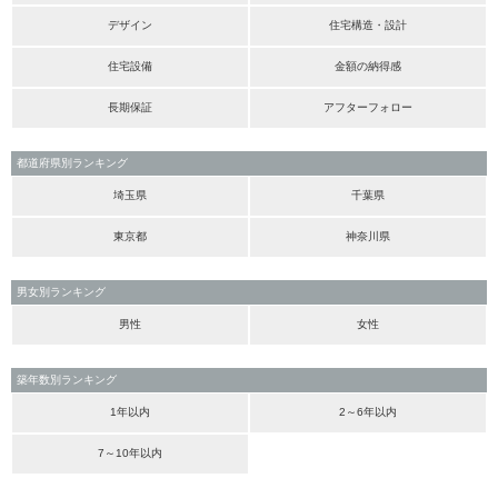
デザイン
住宅構造・設計
住宅設備
金額の納得感
長期保証
アフターフォロー
都道府県別ランキング
埼玉県
千葉県
東京都
神奈川県
男女別ランキング
男性
女性
築年数別ランキング
1年以内
2～6年以内
7～10年以内