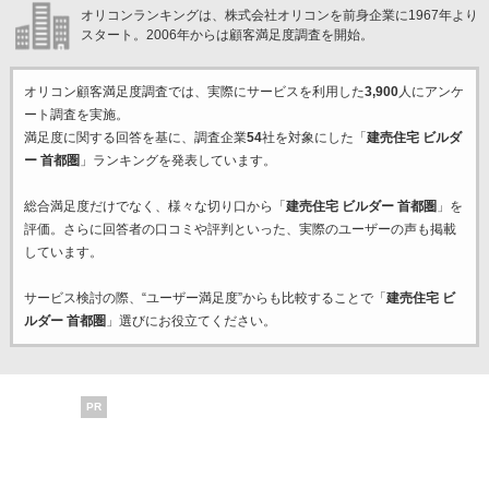
オリコンランキングは、株式会社オリコンを前身企業に1967年より
スタート。2006年からは顧客満足度調査を開始。
オリコン顧客満足度調査では、実際にサービスを利用した
3,900
人にアンケ
ート調査を実施。
満足度に関する回答を基に、調査企業
54
社を対象にした「
建売住宅 ビルダ
ー 首都圏
」ランキングを発表しています。
総合満足度だけでなく、様々な切り口から「
建売住宅 ビルダー 首都圏
」を
評価。さらに回答者の口コミや評判といった、実際のユーザーの声も掲載
しています。
サービス検討の際、“ユーザー満足度”からも比較することで「
建売住宅 ビ
ルダー 首都圏
」選びにお役立てください。
PR