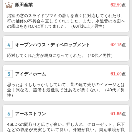
飯田産業
62
.59
点
浴室の窓のスライドツマミの滑りを直ぐに対応してくれたり、
壁の補修の不具合を直してくれました。また、水道管の地面へ
の露出をきれいに直してました。（60代以上／男性）
オープンハウス・ディベロップメント
62
.15
点
応対してくれた方が親身になってくれた。（40代／男性）
アイディホーム
61
.69
点
思ったよりもしっかりしていて、昔の建て売りのイメージとは
全く異なる。設備も最低限ではあるが悪くない。（40代／男
性）
アーネストワン
61
.55
点
4SLDKの間取りと広さが良い。押し入れ、クローゼット、床下
などの収納が充実していて良い。外観が良い。周辺環境が良