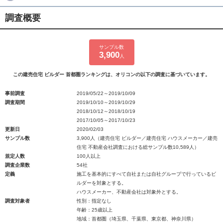
調査概要
サンプル数
3,900
人
この建売住宅 ビルダー 首都圏ランキングは、オリコンの以下の調査に基づいています。
事前調査
2019/05/22～2019/10/09
調査期間
2019/10/10～2019/10/29
2018/10/12～2018/10/19
2017/10/05～2017/10/23
更新日
2020/02/03
サンプル数
3,900人（建売住宅 ビルダー／建売住宅 ハウスメーカー／建売
住宅 不動産会社調査における総サンプル数10,589人）
規定人数
100人以上
調査企業数
54社
定義
施工を基本的にすべて自社または自社グループで行っているビ
ルダーを対象とする。
ハウスメーカー、不動産会社は対象外とする。
調査対象者
性別：指定なし
年齢：25歳以上
地域：首都圏（埼玉県、千葉県、東京都、神奈川県）