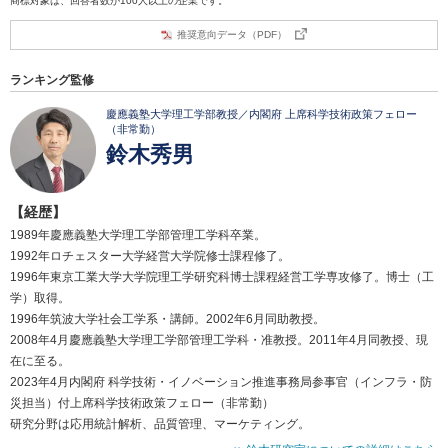
商標対象は、回答者数が100人以上の企業です。
推奨意向データ（PDF）
ランキング監修
慶應義塾大学理工学部教授／内閣府 上席科学技術政策フェロー
（非常勤）
鈴木秀男
【経歴】
1989年慶應義塾大学理工学部管理工学科卒業。
1992年ロチェスター大学経営大学院修士課程修了。
1996年東京工業大学大学院理工学研究科博士課程経営工学専攻修了。博士（工
学）取得。
1996年筑波大学社会工学系・講師。2002年6月同助教授。
2008年4月慶應義塾大学理工学部管理工学科・准教授。2011年4月同教授、現
在に至る。
2023年4月内閣府 科学技術・イノベーション推進事務局参事官（インフラ・防
災担当）付上席科学技術政策フェロー（非常勤）
研究分野は応用統計解析、品質管理、マーケティング。