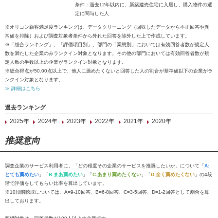
条件：過去12年以内に、新築建売住宅に入居し、購入物件の選
定に関与した人
※オリコン顧客満足度ランキングは、データクリーニング（回収したデータから不正回答や異
常値を排除）および調査対象者条件から外れた回答を除外した上で作成しています。
※「総合ランキング」、「評価項目別」、部門の「業態別」においては有効回答者数が規定人
数を満たした企業のみランクイン対象となります。その他の部門においては有効回答者数が規
定人数の半数以上の企業がランクイン対象となります。
※総合得点が50.00点以上で、他人に薦めたくないと回答した人の割合が基準値以下の企業がラ
ンクイン対象となります。
≫ 詳細はこちら
過去ランキング
2025年
2024年
2023年
2022年
2021年
2020年
推奨意向
調査企業のサービス利用者に、「どの程度その企業のサービスを推奨したいか」について「
A:
とても薦めたい
」「
B:まあ薦めたい
」「
C:あまり薦めたくない
」「
D:全く薦めたくない
」の4段
階で評価をしてもらい比率を算出しています。
※10段階聴取については、A=9-10回答、B=6-8回答、C=3-5回答、D=1-2回答として割合を算
出しております。