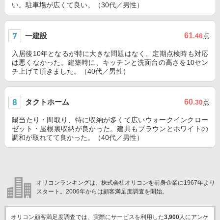
い。駐車場が広くて良い。（30代／男性）
一建設
61
.46
点
入居後10年となるが特に大きな問題はなく、定期点検時も対応
は悪くなかった。建築時に、キッチンと洗面台の高さを10セン
チ上げて頂きました。（40代／男性）
タクトホーム
60
.30
点
陽当たり・間取り、特に収納が多くて広いウォークインクロー
ゼット・屋根裏収納が良かった。建具もブラウンとホワイトの
調和が取れてて良かった。（40代／男性）
オリコンランキングは、株式会社オリコンを前身企業に1967年より
スタート。2006年からは顧客満足度調査を開始。
オリコン顧客満足度調査では、実際にサービスを利用した
3,900
人にアンケ