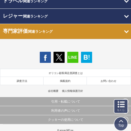
トラベル
関連ランキング
レジャー
関連ランキング
専門家評価
関連ランキング
オリコン顧客満足度調査とは
調査方法
掲載規約
お問い合わせ
会社概要
個人情報保護方針
引用・転載について
もくじ
利用者の声について
当サイトで公開されている情報（文字、写真、イラスト、画像データ等）及びこれらの配置・
編集および構造などについての著作権は株式会社oricon MEに帰属しております。
クッキーの使用について
当サイトに掲載している内容はすべてサービスの利用者が提出された見解・感想です。
これらの情報を権利者の許可なく無断転載・複製などの二次利用を行うことは固く禁じており
Top
弊社が内容について正確性を含め一切保証するものではありません。
ます。
このサイトでは Cookie を使用して、ユーザーに合わせたコンテンツや広告の表示、ソーシャル
© oricon ME inc.