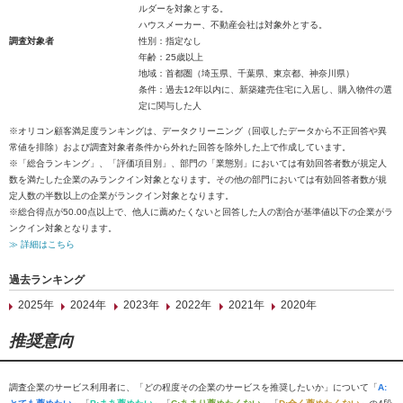
ルダーを対象とする。
ハウスメーカー、不動産会社は対象外とする。
調査対象者
性別：指定なし
年齢：25歳以上
地域：首都圏（埼玉県、千葉県、東京都、神奈川県）
条件：過去12年以内に、新築建売住宅に入居し、購入物件の選
定に関与した人
※オリコン顧客満足度ランキングは、データクリーニング（回収したデータから不正回答や異
常値を排除）および調査対象者条件から外れた回答を除外した上で作成しています。
※「総合ランキング」、「評価項目別」、部門の「業態別」においては有効回答者数が規定人
数を満たした企業のみランクイン対象となります。その他の部門においては有効回答者数が規
定人数の半数以上の企業がランクイン対象となります。
※総合得点が50.00点以上で、他人に薦めたくないと回答した人の割合が基準値以下の企業がラ
ンクイン対象となります。
≫ 詳細はこちら
過去ランキング
2025年
2024年
2023年
2022年
2021年
2020年
推奨意向
調査企業のサービス利用者に、「どの程度その企業のサービスを推奨したいか」について「
A: