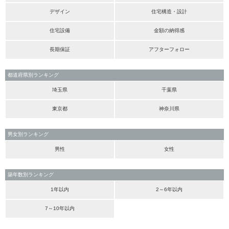
デザイン
住宅構造・設計
住宅設備
金額の納得感
長期保証
アフターフォロー
都道府県別ランキング
埼玉県
千葉県
東京都
神奈川県
男女別ランキング
男性
女性
築年数別ランキング
1年以内
2～6年以内
7～10年以内