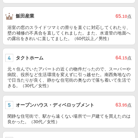
飯田産業
65
.10
点
浴室の窓のスライドツマミの滑りを直ぐに対応してくれたり、
壁の補修の不具合を直してくれました。また、水道管の地面へ
の露出をきれいに直してました。（60代以上／男性）
タクトホーム
64
.15
点
元々住んでいたアパートの近くの物件だったので、スーパーや
病院、役所など生活環境を変えずに引っ越せた。南西角地なの
で日当たりが良く、静かな住宅街の奥なので落ち着いて生活で
きる。（30代／女性）
オープンハウス・ディベロップメント
63
.95
点
閑静な住宅街で、駅から遠くない場所で一戸建てを買えたのは
良かった。（30代／女性）