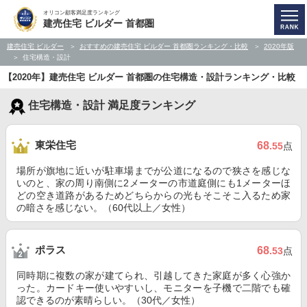
オリコン顧客満足度ランキング
建売住宅 ビルダー 首都圏
建売住宅 ビルダー
おすすめの建売住宅 ビルダー 首都圏ランキング・比較
2020年版
住宅構造・設計
【2020年】建売住宅 ビルダー 首都圏の住宅構造・設計ランキング・比較
住宅構造・設計 満足度ランキング
東栄住宅
68
.55
点
場所が旗地に近いが駐車場までが公道になるので狭さを感じな
いのと、家の周り南側に2メーターの市道庭側にも1メーターほ
どの空き道路があるためどちらからの光もそこそこ入るため家
の暗さを感じない。（60代以上／女性）
ポラス
68
.53
点
同時期に複数の家が建てられ、引越してきた家庭が多く心強か
った。カードキー使いやすいし、モニターを子機で二階でも確
認できるのが素晴らしい。（30代／女性）