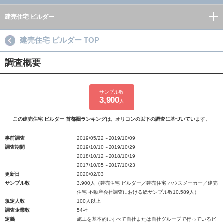
建売住宅 ビルダー
建売住宅 ビルダー TOP
調査概要
サンプル数
3,900
人
この建売住宅 ビルダー 首都圏ランキングは、オリコンの以下の調査に基づいています。
事前調査
2019/05/22～2019/10/09
調査期間
2019/10/10～2019/10/29
2018/10/12～2018/10/19
2017/10/05～2017/10/23
更新日
2020/02/03
サンプル数
3,900人（建売住宅 ビルダー／建売住宅 ハウスメーカー／建売
住宅 不動産会社調査における総サンプル数10,589人）
規定人数
100人以上
調査企業数
54社
定義
施工を基本的にすべて自社または自社グループで行っているビ