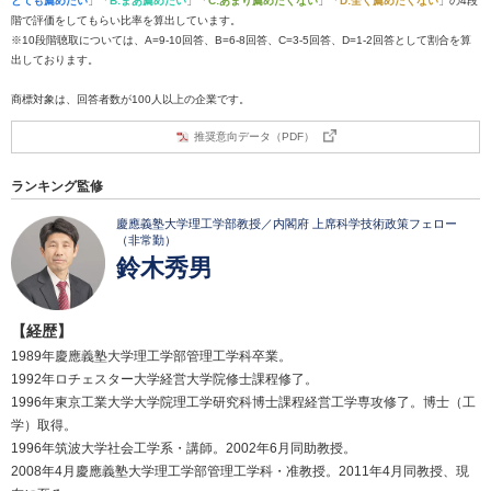
とても薦めたい
」「
B:まあ薦めたい
」「
C:あまり薦めたくない
」「
D:全く薦めたくない
」の4段
階で評価をしてもらい比率を算出しています。
※10段階聴取については、A=9-10回答、B=6-8回答、C=3-5回答、D=1-2回答として割合を算
出しております。
商標対象は、回答者数が100人以上の企業です。
推奨意向データ（PDF）
ランキング監修
慶應義塾大学理工学部教授／内閣府 上席科学技術政策フェロー
（非常勤）
鈴木秀男
【経歴】
1989年慶應義塾大学理工学部管理工学科卒業。
1992年ロチェスター大学経営大学院修士課程修了。
1996年東京工業大学大学院理工学研究科博士課程経営工学専攻修了。博士（工
学）取得。
1996年筑波大学社会工学系・講師。2002年6月同助教授。
2008年4月慶應義塾大学理工学部管理工学科・准教授。2011年4月同教授、現