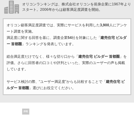
オリコンランキングは、株式会社オリコンを前身企業に1967年より
スタート。2006年からは顧客満足度調査を開始。
オリコン顧客満足度調査では、実際にサービスを利用した
3,900
人にアンケ
ート調査を実施。
満足度に関する回答を基に、調査企業
54
社を対象にした「
建売住宅 ビルダ
ー 首都圏
」ランキングを発表しています。
総合満足度だけでなく、様々な切り口から「
建売住宅 ビルダー 首都圏
」を
評価。さらに回答者の口コミや評判といった、実際のユーザーの声も掲載
しています。
サービス検討の際、“ユーザー満足度”からも比較することで「
建売住宅 ビ
ルダー 首都圏
」選びにお役立てください。
PR