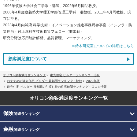
1996年筑波大学社会工学系・講師。2002年6月同助教授。
2008年4月慶應義塾大学理工学部管理工学科・准教授。2011年4月同教授、現
在に至る。
2023年4月内閣府 科学技術・イノベーション推進事務局参事官（インフラ・防
災担当）付上席科学技術政策フェロー（非常勤）
研究分野は応用統計解析、品質管理、マーケティング。
≫鈴木研究室についての詳細はこちら
顧客満足度について
オリコン顧客満足度ランキング
建売住宅 ビルダーランキング・比較
おすすめの建売住宅 ビルダー 首都圏ランキング・比較
2022年版
建売住宅 ビルダー 首都圏の引渡し時の住宅確認ランキング・口コミ情報
オリコン顧客満足度
ランキング一覧
保険
関連ランキング
金融
関連ランキング