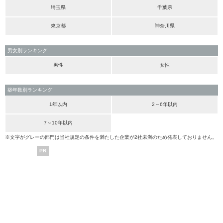
埼玉県
千葉県
東京都
神奈川県
男女別ランキング
男性
女性
築年数別ランキング
1年以内
2～6年以内
7～10年以内
※文字がグレーの部門は当社規定の条件を満たした企業が2社未満のため発表しておりません。
PR