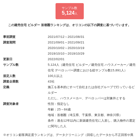
サンプル数
5,124
人
この建売住宅 ビルダー 首都圏ランキングは、オリコンの以下の調査に基づいています。
事前調査
2021/07/12～2021/08/31
調査期間
2021/09/01～2021/09/21
2020/10/02～2020/10/19
2019/10/10～2019/10/29
更新日
2022/02/01
サンプル数
5,124人（建売住宅 ビルダー／建売住宅 ハウスメーカー／建売
住宅 デベロッパー調査における総サンプル数15,891人）
規定人数
100人以上
調査企業数
43社
定義
施工を基本的にすべて自社または自社グループで行っているビ
ルダー
ただし、ハウスメーカー、デベロッパーは対象外とする
調査対象者
性別：指定なし
年齢：25～84歳
地域：首都圏（埼玉県、千葉県、東京都、神奈川県）
条件：過去12年以内に新築建売住宅に入居し、購入物件の選定
に関与した人
※オリコン顧客満足度ランキングは、データクリーニング（回収したデータから不正回答や異