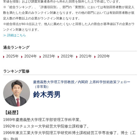
常値を排除）および調査対象者条件から外れた回答を除外した上で作成しています。
※「総合ランキング」、「評価項目別」、部門の「業態別」においては有効回答者数が規定人
数を満たした企業のみランクイン対象となります。その他の部門においては有効回答者数が規
定人数の半数以上の企業がランクイン対象となります。
※総合得点が60.0点以上で、他人に薦めたくないと回答した人の割合が基準値以下の企業がラ
ンクイン対象となります。
≫ 詳細はこちら
過去ランキング
2025年
2024年
2023年
2022年
2021年
2020年
ランキング監修
慶應義塾大学理工学部教授／内閣府 上席科学技術政策フェロー
（非常勤）
鈴木秀男
【経歴】
1989年慶應義塾大学理工学部管理工学科卒業。
1992年ロチェスター大学経営大学院修士課程修了。
1996年東京工業大学大学院理工学研究科博士課程経営工学専攻修了。博士（工
学）取得。