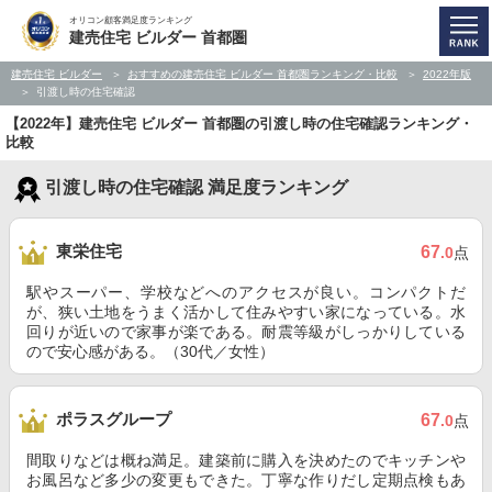
オリコン顧客満足度ランキング
建売住宅 ビルダー 首都圏
建売住宅 ビルダー
おすすめの建売住宅 ビルダー 首都圏ランキング・比較
2022年版
引渡し時の住宅確認
【2022年】建売住宅 ビルダー 首都圏の引渡し時の住宅確認ランキング・
比較
引渡し時の住宅確認 満足度ランキング
東栄住宅
67
.0
点
駅やスーパー、学校などへのアクセスが良い。コンパクトだ
が、狭い土地をうまく活かして住みやすい家になっている。水
回りが近いので家事が楽である。耐震等級がしっかりしている
ので安心感がある。（30代／女性）
ポラスグループ
67
.0
点
間取りなどは概ね満足。建築前に購入を決めたのでキッチンや
お風呂など多少の変更もできた。丁寧な作りだし定期点検もあ