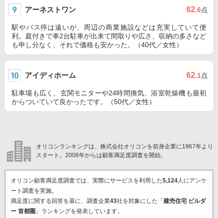
アーネストワン
62
.6
点
駅やバス停は遠いが、周辺の商業施設などは充実していて便
利。庭付きで車2台駐車が出来て間取りや広さ、収納の多さなど
も申し分なく、それで価格も安かった。（40代／女性）
アイディホーム
62
.1
点
駐車場も広く、玄関モニターや24時間換気、浴室乾燥機も最初
からついていて良かったです。（50代／女性）
オリコンランキングは、株式会社オリコンを前身企業に1967年より
スタート。2006年からは顧客満足度調査を開始。
オリコン顧客満足度調査では、実際にサービスを利用した
5,124
人にアンケ
ート調査を実施。
満足度に関する回答を基に、調査企業
43
社を対象にした「
建売住宅 ビルダ
ー 首都圏
」ランキングを発表しています。