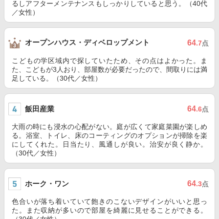
るしアフターメンテナンスもしっかりしていると思う。（40代
／女性）
オープンハウス・ディベロップメント
64
.7
点
こどもの学区域内で探していたため、その点はよかった。ま
た、こどもが3人おり、部屋数が必要だったので、間取りには満
足している。（30代／女性）
飯田産業
64
.6
点
大雨の時にも浸水の心配がない。庭が広くて家庭菜園が楽しめ
る。浴室、トイレ、床のコーティングのオプションが掃除を楽
にしてくれた。日当たり、風通しが良い。治安が良く静か。
（30代／女性）
ホーク・ワン
64
.3
点
色合いが落ち着いていて飽きのこないデザインがいいと思っ
た。また収納が多いので部屋を綺麗に見せることができる。