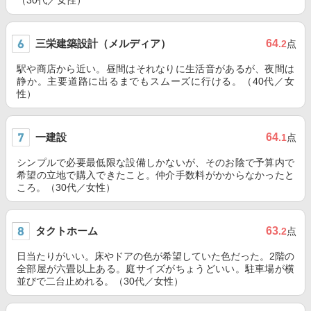
（30代／女性）
三栄建築設計（メルディア）
64
.2
点
駅や商店から近い。昼間はそれなりに生活音があるが、夜間は
静か。主要道路に出るまでもスムーズに行ける。（40代／女
性）
一建設
64
.1
点
シンプルで必要最低限な設備しかないが、そのお陰で予算内で
希望の立地で購入できたこと。仲介手数料がかからなかったと
ころ。（30代／女性）
タクトホーム
63
.2
点
日当たりがいい。床やドアの色が希望していた色だった。2階の
全部屋が六畳以上ある。庭サイズがちょうどいい。駐車場が横
並びで二台止めれる。（30代／女性）