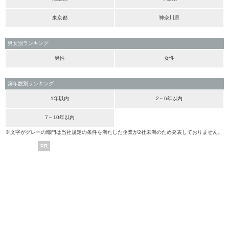
東京都
神奈川県
男女別ランキング
男性
女性
築年数別ランキング
1年以内
2～6年以内
7～10年以内
※文字がグレーの部門は当社規定の条件を満たした企業が2社未満のため発表しておりません。
PR