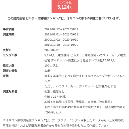
サンプル数
5,124
人
この建売住宅 ビルダー 首都圏ランキングは、オリコンの以下の調査に基づいています。
事前調査
2021/07/12～2021/08/31
調査期間
2021/09/01～2021/09/21
2020/10/02～2020/10/19
2019/10/10～2019/10/29
更新日
2022/02/01
サンプル数
5,124人（建売住宅 ビルダー／建売住宅 ハウスメーカー／建売
住宅 デベロッパー調査における総サンプル数15,891人）
規定人数
100人以上
調査企業数
43社
定義
施工を基本的にすべて自社または自社グループで行っているビ
ルダー
ただし、ハウスメーカー、デベロッパーは対象外とする
調査対象者
性別：指定なし
年齢：25～84歳
地域：首都圏（埼玉県、千葉県、東京都、神奈川県）
条件：過去12年以内に新築建売住宅に入居し、購入物件の選定
に関与した人
※オリコン顧客満足度ランキングは、データクリーニング（回収したデータから不正回答や異
常値を排除）および調査対象者条件から外れた回答を除外した上で作成しています。