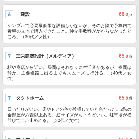
一建設
66
.0
点
シンプルで必要最低限な設備しかないが、そのお陰で予算内で
希望の立地で購入できたこと。仲介手数料がかからなかったと
ころ。（30代／女性）
三栄建築設計（メルディア）
65
.8
点
駅や商店から近い。昼間はそれなりに生活音があるが、夜間は
静か。主要道路に出るまでもスムーズに行ける。（40代／女
性）
タクトホーム
65
.8
点
日当たりがいい。床やドアの色が希望していた色だった。2階の
全部屋が六畳以上ある。庭サイズがちょうどいい。駐車場が横
並びで二台止めれる。（30代／女性）