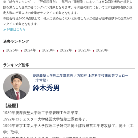
※「総合ランキング」、「評価項目別」、部門の「業態別」においては有効回答者数が規定人
数を満たした企業のみランクイン対象となります。その他の部門においては有効回答者数が規
定人数の半数以上の企業がランクイン対象となります。
※総合得点が60.0点以上で、他人に薦めたくないと回答した人の割合が基準値以下の企業がラ
ンクイン対象となります。
≫ 詳細はこちら
過去ランキング
2025年
2024年
2023年
2022年
2021年
2020年
ランキング監修
慶應義塾大学理工学部教授／内閣府 上席科学技術政策フェロー
（非常勤）
鈴木秀男
【経歴】
1989年慶應義塾大学理工学部管理工学科卒業。
1992年ロチェスター大学経営大学院修士課程修了。
1996年東京工業大学大学院理工学研究科博士課程経営工学専攻修了。博士（工
学）取得。