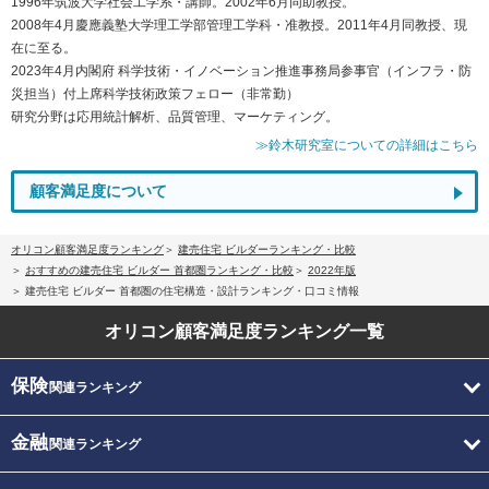
1996年筑波大学社会工学系・講師。2002年6月同助教授。
2008年4月慶應義塾大学理工学部管理工学科・准教授。2011年4月同教授、現
在に至る。
2023年4月内閣府 科学技術・イノベーション推進事務局参事官（インフラ・防
災担当）付上席科学技術政策フェロー（非常勤）
研究分野は応用統計解析、品質管理、マーケティング。
≫鈴木研究室についての詳細はこちら
顧客満足度について
オリコン顧客満足度ランキング
建売住宅 ビルダーランキング・比較
おすすめの建売住宅 ビルダー 首都圏ランキング・比較
2022年版
建売住宅 ビルダー 首都圏の住宅構造・設計ランキング・口コミ情報
オリコン顧客満足度
ランキング一覧
保険
関連ランキング
金融
関連ランキング