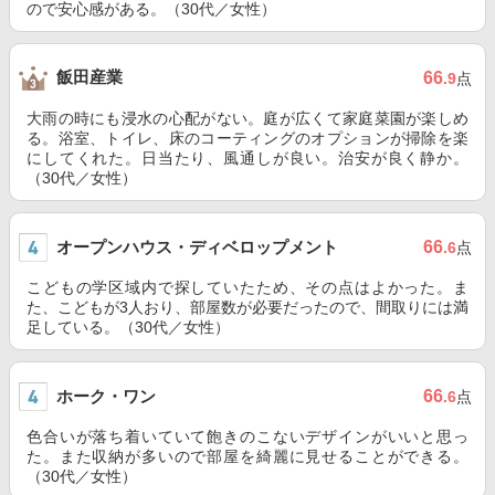
ので安心感がある。（30代／女性）
飯田産業
66
.9
点
大雨の時にも浸水の心配がない。庭が広くて家庭菜園が楽しめ
る。浴室、トイレ、床のコーティングのオプションが掃除を楽
にしてくれた。日当たり、風通しが良い。治安が良く静か。
（30代／女性）
オープンハウス・ディベロップメント
66
.6
点
こどもの学区域内で探していたため、その点はよかった。ま
た、こどもが3人おり、部屋数が必要だったので、間取りには満
足している。（30代／女性）
ホーク・ワン
66
.6
点
色合いが落ち着いていて飽きのこないデザインがいいと思っ
た。また収納が多いので部屋を綺麗に見せることができる。
（30代／女性）