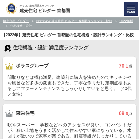
オリコン顧客満足度ランキング
建売住宅 ビルダー 首都圏
建売住宅 ビルダー
おすすめの建売住宅 ビルダー 首都圏ランキング・比較
2022年版
住宅構造・設計
【2022年】建売住宅 ビルダー 首都圏の住宅構造・設計ランキング・比較
住宅構造・設計 満足度ランキング
ポラスグループ
70
.1
点
間取りなどは概ね満足。建築前に購入を決めたのでキッチンや
お風呂など多少の変更もできた。丁寧な作りだし定期点検もあ
るしアフターメンテナンスもしっかりしていると思う。（40代
／女性）
東栄住宅
69
.6
点
駅やスーパー、学校などへのアクセスが良い。コンパクトだ
が、狭い土地をうまく活かして住みやすい家になっている。水
回りが近いので家事が楽である。耐震等級がしっかりしている