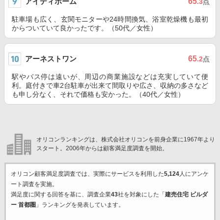
アイディホーム
65
.3
点
駐車場も広く、玄関モニターや24時間換気、浴室乾燥機も最初
からついていて良かったです。（50代／女性）
アーネストワン
65
.2
点
駅やバス停は遠いが、周辺の商業施設などは充実していて便
利。庭付きで車2台駐車が出来て間取りや広さ、収納の多さなど
も申し分なく、それで価格も安かった。（40代／女性）
オリコンランキングは、株式会社オリコンを前身企業に1967年より
スタート。2006年からは顧客満足度調査を開始。
オリコン顧客満足度調査では、実際にサービスを利用した
5,124
人にアンケ
ート調査を実施。
満足度に関する回答を基に、調査企業
43
社を対象にした「
建売住宅 ビルダ
ー 首都圏
」ランキングを発表しています。