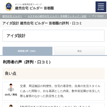
オリコン顧客満足度ランキング
建売住宅 ビルダー 首都圏
建売住宅 ビルダー
おすすめの建売住宅 ビルダー 首都圏ランキング・比較
アイダ設計
アイダ設計
建売住宅 ビルダー 首都圏の評判・口コミ
アイダ設計
利用者の声（
16
）
得点
件
利用者の声（評判・口コミ）
良い点
交通、周辺施設の利便性。住宅の遮音性。自身の生活スタイル
にあった間取り。白を基調とした内装。数年前近隣が水没した
40代／男性
際も被害のなかった防災性と土地。