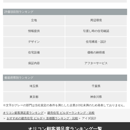
評価項目別ランキング
立地
周辺環境
情報提供
引渡し時の住宅確認
デザイン
住宅構造・設計
住宅設備
価格の納得感
保証内容
アフターサービス
都道府県別ランキング
埼玉県
千葉県
東京都
神奈川県
※文字がグレーの部門は当社規定の条件を満たした企業が2社未満のため発表しておりません。
オリコン顧客満足度ランキング
建売住宅 ビルダーランキング・比較
おすすめの建売住宅 ビルダー 首都圏ランキング・比較
アイダ設計
オリコン顧客満足度
ランキング一覧