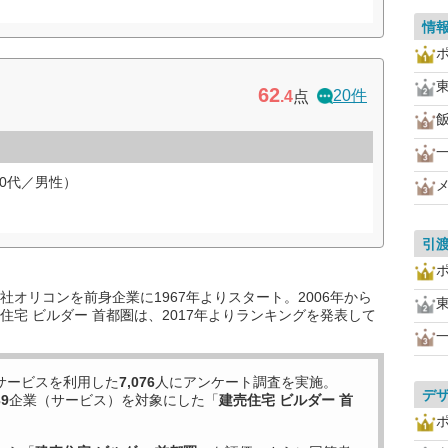
情
62
20件
.4
点
0代／男性）
引
オリコンを前身企業に1967年よりスタート。2006年から
宅 ビルダー 首都圏は、2017年よりランキングを発表して
サービスを利用した
7,076
人にアンケート調査を実施。
デ
39
企業（サービス）を対象にした「
建売住宅 ビルダー 首