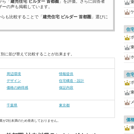
から「
建売住宅 ビルダー 首都圏
」を評価。さらに回答者
ザーの声も掲載しています。
からも比較することで「
建売住宅 ビルダー 首都圏
」選びに
住
目別に並び替えて比較することが出来ます。
周辺環境
情報提供
住
デザイン
住宅構造・設計
価格の納得感
保証内容
千葉県
東京都
価
業が2社未満のため発表しておりません。