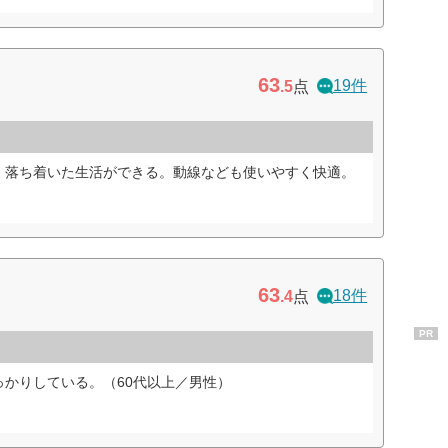
63
19件
.5
点
、落ち着いた生活ができる。動線なども使いやすく快適。
63
18件
.4
点
PR
かりしている。（60代以上／男性）