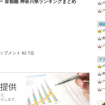
ー 首都圏 神奈川県ランキングまとめ
保
プメント 62.7点
ア