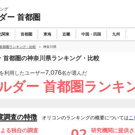
ング
ダー 首都圏
北関東
首都圏
東海
近畿
中国・四国
九州
 首都圏ランキング・比較
神奈川県
ダー 首都圏の神奈川県ランキング・比較
7,076
を利用したユーザー
名が選んだ
ビルダー 首都圏ランキ
度調査の特徴
オリコンのランキングの概要については
こ
による独自の調査
研究機関に提供さ