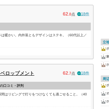
62
18件
.8
点
冬は暖かい。内外装ともデザインはステキ。（60代以上／
立
62
ィベロップメント
18件
.7
点
周
の口コミ・評判
昼間はリビングで灯りをつけなくても過ごせること。（40