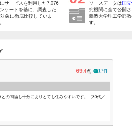
サービスを利用した7,076
ソースデータは
国立
ンケートを基に、調査した
究機関に全て公開さ
を対象に徹底比較していま
義塾大学理工学部教
。
す。
グ
69
17件
.4
点
家との間隔も十分にありとても住みやすいです。（30代／