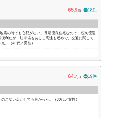
65
18件
.5
点
で地震の時でも心配がない。長期優良住宅なので、税制優遇
然便利だが、駐車場もあるし高速も近めで、交通に関して
点。（40代／男性）
64
19件
.7
点
きのこない点がとても良かった。（30代／女性）