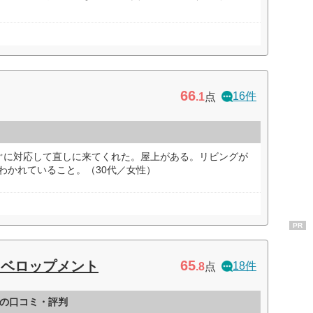
66
16件
.1
点
ぐに対応して直しに来てくれた。屋上がある。リビングが
にわかれていること。（30代／女性）
PR
65
ィベロップメント
18件
.8
点
の口コミ・評判