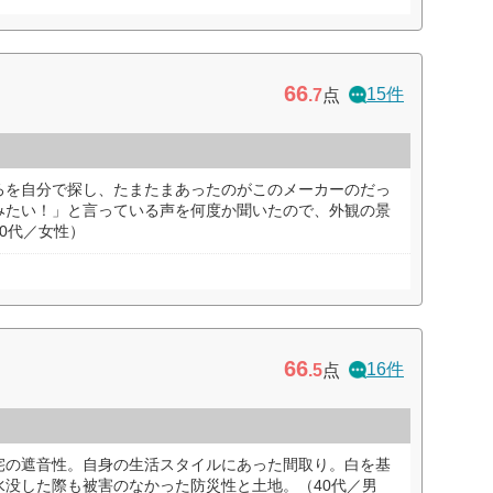
66
15件
.7
点
ろを自分で探し、たまたまあったのがこのメーカーのだっ
みたい！」と言っている声を何度か聞いたので、外観の景
0代／女性）
66
16件
.5
点
宅の遮音性。自身の生活スタイルにあった間取り。白を基
水没した際も被害のなかった防災性と土地。（40代／男