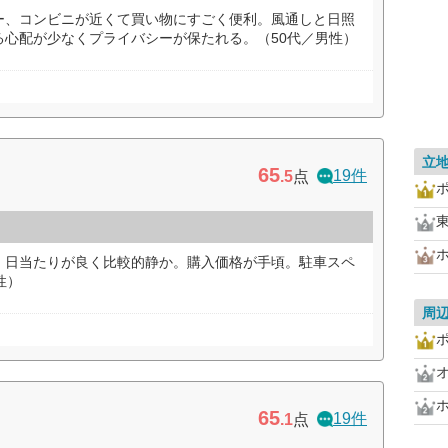
ー、コンビニが近くて買い物にすごく便利。風通しと日照
る心配が少なくプライバシーが保たれる。（50代／男性）
立
65
19件
.5
点
。日当たりが良く比較的静か。購入価格が手頃。駐車スペ
性）
周
65
19件
.1
点