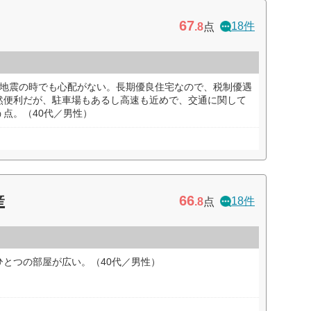
67
18件
.8
点
で地震の時でも心配がない。長期優良住宅なので、税制優遇
然便利だが、駐車場もあるし高速も近めで、交通に関して
点。（40代／男性）
66
産
18件
.8
点
とつの部屋が広い。（40代／男性）