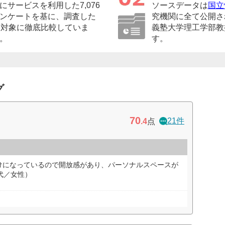
サービスを利用した7,076
ソースデータは
国立
ンケートを基に、調査した
究機関に全て公開さ
を対象に徹底比較していま
義塾大学理工学部教
。
す。
グ
70
21件
.4
点
けになっているので開放感があり、パーソナルスペースが
代／女性）