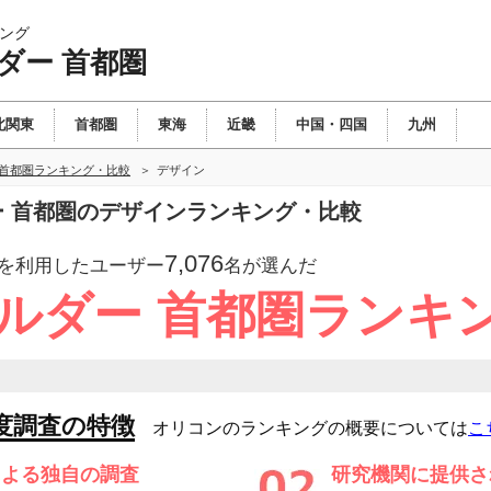
ング
ダー 首都圏
北関東
首都圏
東海
近畿
中国・四国
九州
 首都圏ランキング・比較
デザイン
ダー 首都圏のデザインランキング・比較
7,076
を利用したユーザー
名が選んだ
ビルダー 首都圏ランキ
度調査の特徴
オリコンのランキングの概要については
こ
による独自の調査
研究機関に提供さ