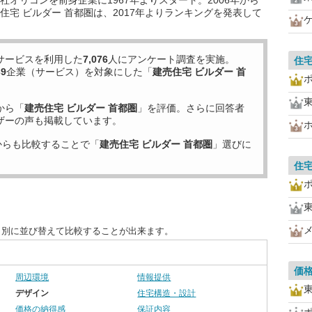
オリコンを前身企業に1967年よりスタート。2006年から
宅 ビルダー 首都圏は、2017年よりランキングを発表して
サービスを利用した
7,076
人にアンケート調査を実施。
住
39
企業（サービス）を対象にした「
建売住宅 ビルダー 首
から「
建売住宅 ビルダー 首都圏
」を評価。さらに回答者
ザーの声も掲載しています。
からも比較することで「
建売住宅 ビルダー 首都圏
」選びに
住
目別に並び替えて比較することが出来ます。
価
周辺環境
情報提供
デザイン
住宅構造・設計
価格の納得感
保証内容