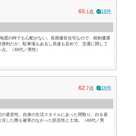
65
18件
.1
点
で地震の時でも心配がない。長期優良住宅なので、税制優遇
然便利だが、駐車場もあるし高速も近めで、交通に関して
点。（40代／男性）
62
16件
.7
点
宅の遮音性。自身の生活スタイルにあった間取り。白を基
水没した際も被害のなかった防災性と土地。（40代／男