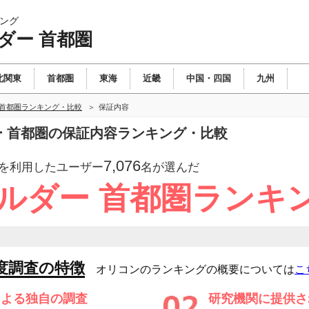
ング
ダー 首都圏
北関東
首都圏
東海
近畿
中国・四国
九州
 首都圏ランキング・比較
保証内容
ダー 首都圏の保証内容ランキング・比較
7,076
を利用したユーザー
名が選んだ
ビルダー 首都圏ランキ
度調査の特徴
オリコンのランキングの概要については
こ
による独自の調査
研究機関に提供さ