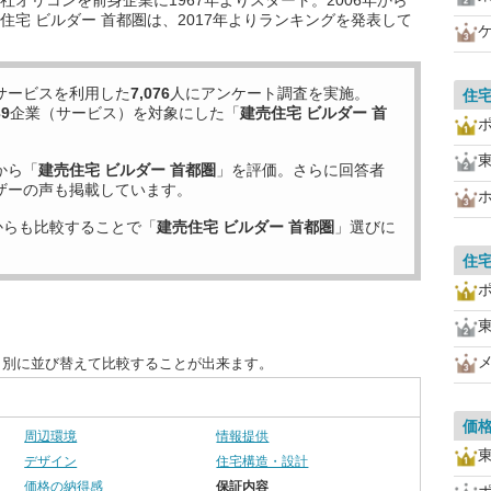
オリコンを前身企業に1967年よりスタート。2006年から
宅 ビルダー 首都圏は、2017年よりランキングを発表して
サービスを利用した
7,076
人にアンケート調査を実施。
住
39
企業（サービス）を対象にした「
建売住宅 ビルダー 首
から「
建売住宅 ビルダー 首都圏
」を評価。さらに回答者
ザーの声も掲載しています。
からも比較することで「
建売住宅 ビルダー 首都圏
」選びに
住
目別に並び替えて比較することが出来ます。
価
周辺環境
情報提供
デザイン
住宅構造・設計
価格の納得感
保証内容