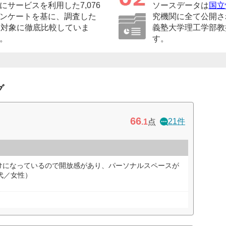
サービスを利用した7,076
ソースデータは
国立
ンケートを基に、調査した
究機関に全て公開さ
を対象に徹底比較していま
義塾大学理工学部教
。
す。
グ
66
21件
.1
点
けになっているので開放感があり、パーソナルスペースが
代／女性）