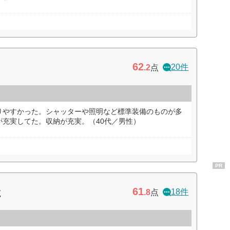
62
20件
.2
点
りやすかった。シャッターや照明など標準装備のものが多
が充実してた。収納が充実。（40代／男性）
PR
61
産
18件
.8
点