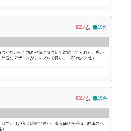
62
19件
.4
点
気づかなかった汚れや傷に気づいて対応してくれた。窓が
。外観のデザインがシンプルで良い。（30代／男性）
62
19件
.4
点
。日当たりが良く比較的静か。購入価格が手頃。駐車スペ
性）