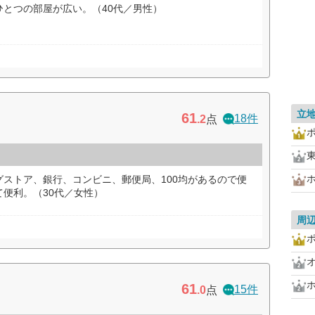
とつの部屋が広い。（40代／男性）
立
61
18件
.2
点
ストア、銀行、コンビニ、郵便局、100均があるので便
便利。（30代／女性）
周
61
15件
.0
点