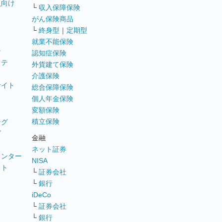
員向け
└
収入保障保険
がん保険商品
└
終身型
｜
定期型
就業不能保険
テ
認知症保険
ステ
外貨建て保険
介護保険
サイト
総合保障保険
個人年金保険
変額保険
積立保険
ング
グ
金融
ネット証券
ウンター
NISA
イト
└
証券会社
リ
└
銀行
iDeCo
└
証券会社
└
銀行