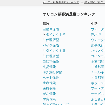
オリコン顧客満足度ランキング
建売住宅 ビルダ
オリコン顧客満足度ランキング
保険
生活
自動車保険
ウォータ
└
ダイレクト型
浄水型
└
代理店型
ウォータ
バイク保険
家事代行
└
ダイレクト型
ハウスク
└
代理店型
コインラ
自転車保険
食材宅配
火災保険
└
首都圏
海外旅行保険
ミールキ
ペット保険
└
首都圏
生命保険
ネットス
医療保険
フードデ
がん保険
サービス
学資保険
ふるさと
保険相談ショップ
トランク