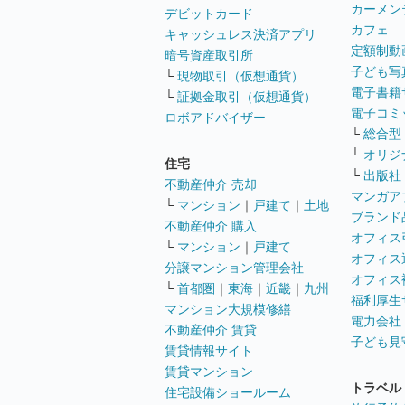
カーメン
デビットカード
カフェ
キャッシュレス決済アプリ
定額制動
暗号資産取引所
子ども写
└
現物取引（仮想通貨）
電子書籍
└
証拠金取引（仮想通貨）
電子コミ
ロボアドバイザー
└
総合型
└
オリジ
住宅
└
出版社
不動産仲介 売却
マンガア
└
マンション
｜
戸建て
｜
土地
ブランド
不動産仲介 購入
オフィス
└
マンション
｜
戸建て
オフィス
分譲マンション管理会社
オフィス
└
首都圏
｜
東海
｜
近畿
｜
九州
福利厚生
マンション大規模修繕
電力会社
不動産仲介 賃貸
子ども見
賃貸情報サイト
賃貸マンション
トラベル
住宅設備ショールーム