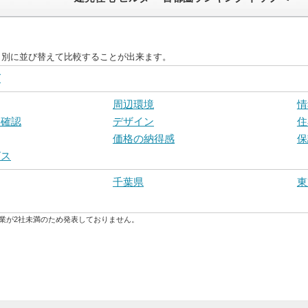
目別に並び替えて比較することが出来ます。
グ
周辺環境
情
宅確認
デザイン
住
価格の納得感
保
ビス
千葉県
東
業が2社未満のため発表しておりません。