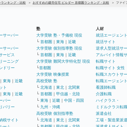
ーランキング・比較
おすすめの建売住宅 ビルダー 首都圏ランキング・比較
ファイ
塾
人材
ーサーバー
大学受験 塾・予備校 現役
就活エージェン
└
首都圏
｜
東海
｜
近畿
就活サイト
ーサーバー
大学受験 個別指導塾 現役
逆求人型就活サ
サービス
└
首都圏
｜
東海
｜
近畿
アルバイト情報
リーニング
大学受験 難関大学特化型 現役
転職サイト
ンドリー
└
首都圏
転職サイト 女性
大学受験 映像授業
転職スカウトサ
｜
東海
｜
近畿
高校受験 塾
転職エージェン
ット
└
北海道
｜
東北
｜
北関東
看護師転職
｜
東海
｜
近畿
└
首都圏
｜
甲信越・北陸
介護転職
ーパー
└
東海
｜
近畿
｜
中国・四国
ハイクラス・
リバリー
└
九州・沖縄
ミドルクラス転
高校受験 個別指導塾
派遣会社
納税サイト
└
北海道
｜
東北
｜
北関東
工場・製造業派
ルーム
└
首都圏
｜
甲信越・北陸
派遣求人サイト