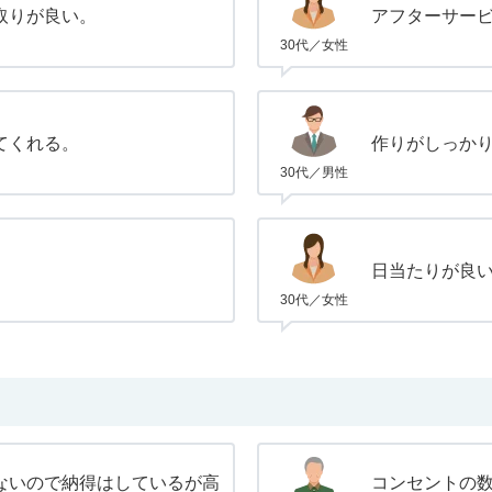
取りが良い。
アフターサー
30代／女性
てくれる。
作りがしっか
30代／男性
。
日当たりが良
30代／女性
ないので納得はしているが高
コンセントの数