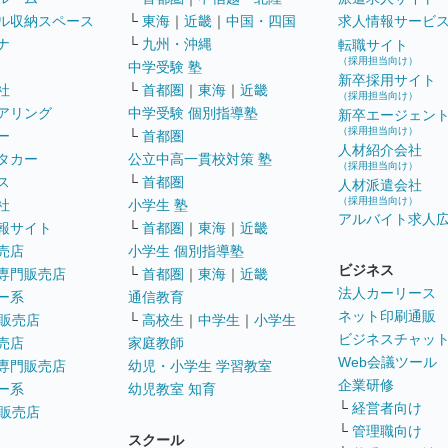
ル収納スペース
└
東海
｜
近畿
｜
中国・四国
求人情報サービ
ナ
└
九州・沖縄
転職サイト
（採用担当向け）
中学受験 塾
新卒採用サイト
社
└
首都圏
｜
東海
｜
近畿
（採用担当向け）
アリング
中学受験 個別指導塾
新卒エージェン
（採用担当向け）
ー
└
首都圏
人材紹介会社
タカー
公立中高一貫校対策 塾
（採用担当向け）
ス
└
首都圏
人材派遣会社
（採用担当向け）
社
小学生 塾
アルバイト求人
報サイト
└
首都圏
｜
東海
｜
近畿
売店
小学生 個別指導塾
ビジネス
専門販売店
└
首都圏
｜
東海
｜
近畿
法人カーリース
ー系
通信教育
ネット印刷通販
販売店
└
高校生
｜
中学生
｜
小学生
ビジネスチャッ
売店
家庭教師
Web会議ツール
専門販売店
幼児・小学生 学習教室
企業研修
ー系
幼児教室 知育
└
経営者向け
販売店
└
管理職向け
スクール