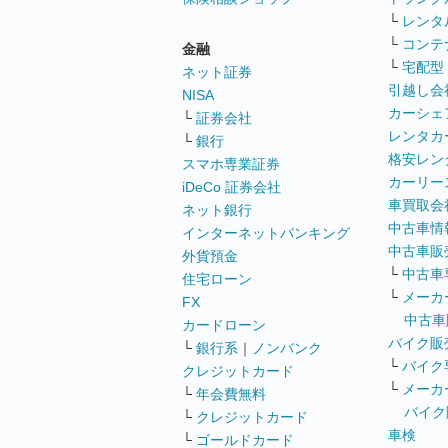
└
レンタ
└
コンテ
金融
└
宅配型
ネット証券
引越し会
NISA
カーシェ
└
証券会社
レンタカ
└
銀行
格安レン
スマホ専業証券
カーリー
iDeCo 証券会社
車買取会
ネット銀行
中古車情
インターネットバンキング
中古車販
外貨預金
└
中古車
住宅ローン
└
メーカ
FX
中古車
カードローン
バイク販
└
銀行系
｜
ノンバンク
└
バイク
クレジットカード
└
メーカ
└
年会費無料
バイク
└
クレジットカード
車検
└
ゴールドカード