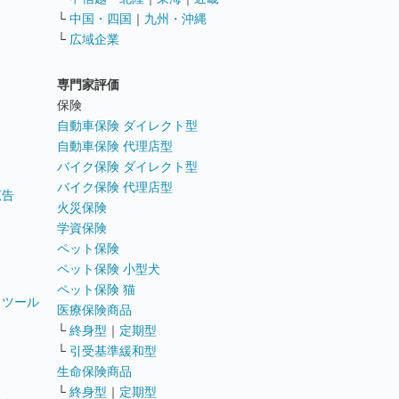
ス
└
中国・四国
｜
九州・沖縄
└
広域企業
専門家評価
ト
保険
自動車保険 ダイレクト型
自動車保険 代理店型
バイク保険 ダイレクト型
バイク保険 代理店型
広告
火災保険
学資保険
ペット保険
ペット保険 小型犬
ペット保険 猫
トツール
医療保険商品
└
終身型
｜
定期型
└
引受基準緩和型
生命保険商品
└
終身型
｜
定期型