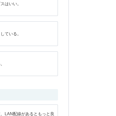
ビスはいい。
りしている。
い。
、LAN配線があるともっと良