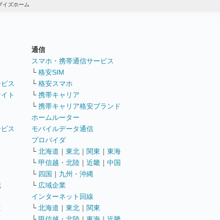
ブイズホーム
通信
ト
スマホ・携帯通信サービス
└
格安SIM
ービス
└
格安スマホ
サイト
└
携帯キャリア
└
携帯キャリア格安ブランド
ホームルーター
ービス
モバイルデータ通信
ト
プロバイダ
└
北海道
｜
東北
｜
関東
｜
東海
└
甲信越・北陸
｜
近畿
｜
中国
└
四国
｜
九州・沖縄
職
└
広域企業
インターネット回線
遣
└
北海道
｜
東北
｜
関東
└
甲信越・北陸
｜
東海
｜
近畿