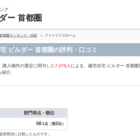
ング
ダー 首都圏
 首都圏ランキング・比較
ファイブイズホーム
宅 ビルダー 首都圏の評判・口コミ
、購入物件の選定に関与した
7,076人
による、建売住宅 ビルダー 首都
を紹介。
部門得点・順位
68
2
.3点（第
位）
道府県別に分類したものです。