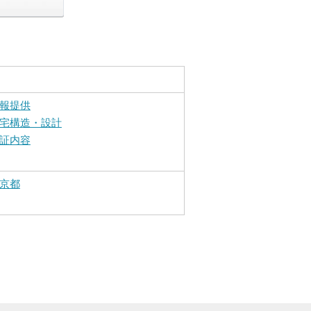
報提供
宅構造・設計
証内容
京都