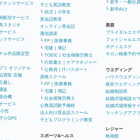
└
若手・一般社
テナンスサービス
子ども英語教室
└
新卒向け
└
幼児
｜
小学生
画配信サービス
英会話教室
真スタジオ
美容
オンライン英会話
サービス
ブライダルエス
通信講座
ックサービス
フェイシャルエ
└
FP
｜
医療事務
ボディエステ
└
宅建
｜
簿記
ナル作品限定型
サロン検索予約
└
TOEIC
｜
社会保険労務士
└
行政書士
｜
ケアマネジャー
プリ オリジナル
└
公務員
｜
ITパスポート
ウエディング
品買取 店舗
資格スクール
ハウスウエディ
引越し
└
FP
｜
医療事務
格安ウエディン
通販
└
宅建
｜
簿記
結婚相談所
複合機
└
社会保険労務士
結婚式場相談カ
サービス
公務員試験予備校
結婚式場情報サ
 小売
法人向け英会話スクール
マッチングアプ
守りGPS
子どもプログラミング教室
レジャー
スポーツ&ヘルス
映画館