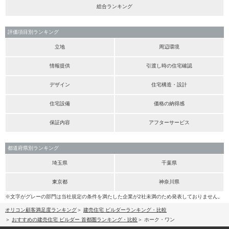
総合ランキング
評価項目別ランキング
立地
周辺環境
情報提供
引渡し時の住宅確認
デザイン
住宅構造・設計
住宅設備
価格の納得感
保証内容
アフターサービス
都道府県別ランキング
埼玉県
千葉県
東京都
神奈川県
※文字がグレーの部門は当社規定の条件を満たした企業が2社未満のため発表しておりません。
オリコン顧客満足度ランキング
建売住宅 ビルダーランキング・比較
おすすめの建売住宅 ビルダー 首都圏ランキング・比較
ホーク・ワン