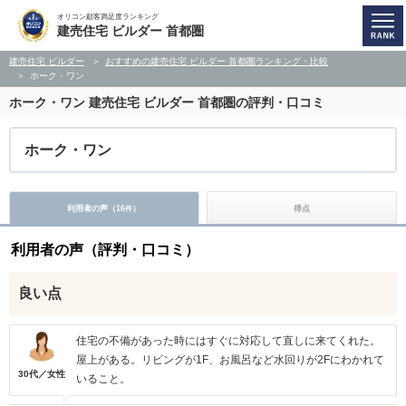
オリコン顧客満足度ランキング
建売住宅 ビルダー 首都圏
建売住宅 ビルダー
おすすめの建売住宅 ビルダー 首都圏ランキング・比較
ホーク・ワン
ホーク・ワン
建売住宅 ビルダー 首都圏の評判・口コミ
ホーク・ワン
利用者の声（
16
）
得点
件
利用者の声（評判・口コミ）
良い点
住宅の不備があった時にはすぐに対応して直しに来てくれた。
屋上がある。リビングが1F、お風呂など水回りが2Fにわかれて
30代／女性
いること。