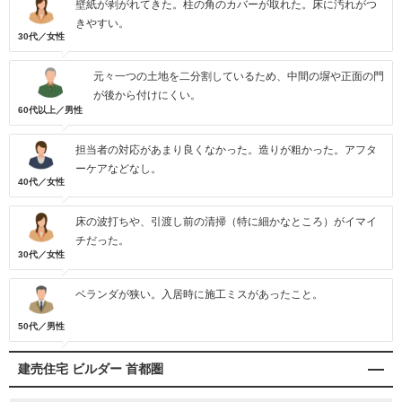
壁紙が剥がれてきた。柱の角のカバーが取れた。床に汚れがつ
きやすい。
30代／女性
元々一つの土地を二分割しているため、中間の塀や正面の門
が後から付けにくい。
60代以上／男性
担当者の対応があまり良くなかった。造りが粗かった。アフタ
ーケアなどなし。
40代／女性
床の波打ちや、引渡し前の清掃（特に細かなところ）がイマイ
チだった。
30代／女性
ベランダが狭い。入居時に施工ミスがあったこと。
50代／男性
建売住宅 ビルダー 首都圏