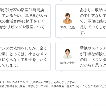
扇が我が家の浴室24時間換
あまりに収納
しているため、調理臭が入っ
ので仕方ない
家の生活音(特に椅子を引く
て、不便に感
なぜかリビングや寝室にいて
足していくし
30代／女性
。
す。
ナンスの依頼をしたが、全く
壁紙やスイッ
企業にとっては、小さなメン
が手頃な値段
入にならなくて相手をしたく
の質、ベラン
50代／女性
ってしまう。
だからと思う
タは、当社の調査に基づいた結果から作成したものとなりますが、
用者が提出された見解・感想となっており、当社の見解・意見ではないことをご理解いただ