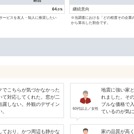
割合
64
継続意向
.0％
サービスを友人・知人に推奨したい
※当調査における「どの程度その企業
から算出した割合です。
クでこちらが気づかなかった
地震に強い家
いて対応してくれた。窓が二
れました。そ
結露しない。外観のデザイン
ブルな価格で
60代以上／女性
い。
ているのが気
しており、かつ周辺も静かな
家の品質が高