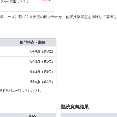
コアから算出した得点
者ニーズに基づく重要度の掛け合わせ、他者推奨得点を加味して算出し
部門得点・順位
64
9
.8点（第
位）
64
6
.8点（第
位）
65
6
.3点（第
位）
63
4
.5点（第
位）
道府県別に分類したものです。
継続意向結果