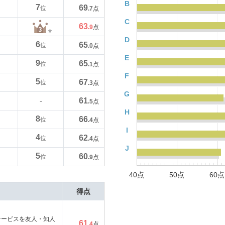
B
7
69
位
.7
点
C
63
.9
点
D
6
65
位
.0
点
E
9
65
位
.1
点
F
5
67
位
.3
点
G
61
-
.5
点
H
8
66
位
.4
点
I
4
62
位
.4
点
J
5
60
位
.9
点
40点
50点
60点
得点
サービスを友人・知人
61
.4
点