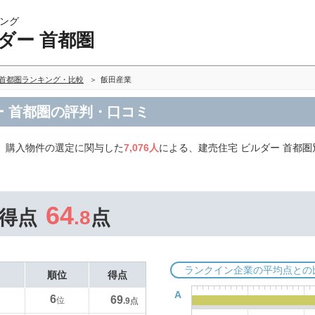
ング
ダー 首都圏
 首都圏ランキング・比較
飯田産業
ー 首都圏の評判・口コミ
、購入物件の選定に関与した
7,076人
による、建売住宅 ビルダー 首都
64
得点
.8
点
ランクイン企業の平均点との
順位
得点
A
6
69
位
.9
点