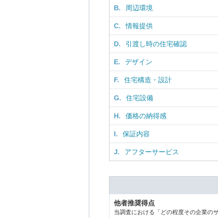
B.
周辺環境
C.
情報提供
D.
引渡し時の住宅確認
E.
デザイン
F.
住宅構造・設計
G.
住宅設備
H.
価格の納得感
I.
保証内容
J.
アフターサービス
他者推奨得点
当調査における「どの程度その企業の