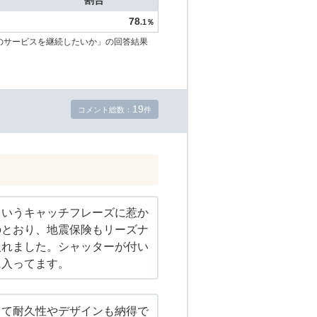
割合
78
.1％
のサービスを継続したいか」の回答結果
19
コメント総数：
件
というキャッチフレーズに惹か
のとおり、地震保険もリーズナ
入れました。シャッターが付い
に入ってます。
くて耐久性やデザインも納得で