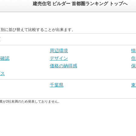
建売住宅 ビルダー 首都圏ランキング トップへ
目別に並び替えて比較することが出来ます。
グ
周辺環境
情
宅確認
デザイン
住
価格の納得感
保
ビス
千葉県
東
業が2社未満のため発表しておりません。