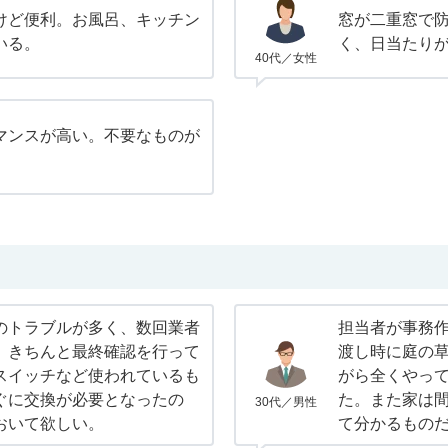
けど便利。お風呂、キッチン
窓が二重窓で
いる。
く、日当たり
40代／女性
マンスが高い。不要なものが
のトラブルが多く、数回業者
担当者が事務
。きちんと最終確認を行って
渡し時に庭の
スイッチなど使われているも
がら全くやっ
ぐに交換が必要となったの
た。また家は
30代／男性
おいて欲しい。
て分かるもの