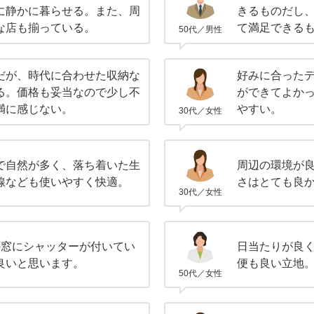
に静かに暮らせる。また、周
きるものだし
な店も揃っている。
て満足できる
50代／男性
だが、時代に合わせた収納な
好みに合った
る。価格も妥当なので少し不
ができてよか
満に感じない。
やすい。
30代／女性
で自然が多く、落ち着いた生
周辺の環境が
線なども使いやすく快適。
さはとても良
30代／女性
の窓にシャッターが付いてい
日当たりが良
良いと思います。
便も良い立地
50代／女性