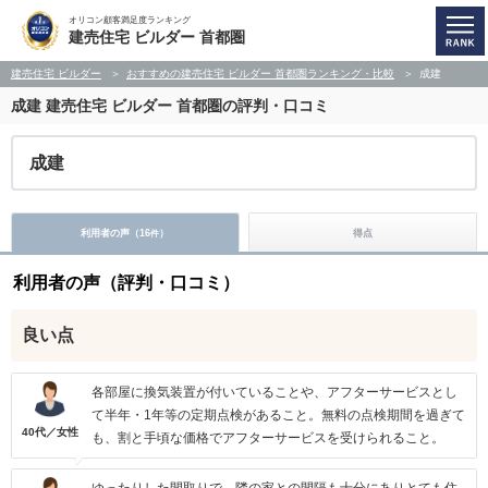
オリコン顧客満足度ランキング
建売住宅 ビルダー 首都圏
建売住宅 ビルダー
おすすめの建売住宅 ビルダー 首都圏ランキング・比較
成建
成建
建売住宅 ビルダー 首都圏の評判・口コミ
成建
利用者の声（
16
）
得点
件
利用者の声（評判・口コミ）
良い点
各部屋に換気装置が付いていることや、アフターサービスとし
て半年・1年等の定期点検があること。無料の点検期間を過ぎて
40代／女性
も、割と手頃な価格でアフターサービスを受けられること。