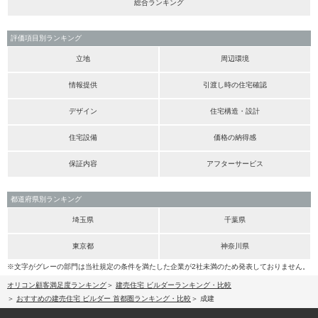
総合ランキング
評価項目別ランキング
立地
周辺環境
情報提供
引渡し時の住宅確認
デザイン
住宅構造・設計
住宅設備
価格の納得感
保証内容
アフターサービス
都道府県別ランキング
埼玉県
千葉県
東京都
神奈川県
※文字がグレーの部門は当社規定の条件を満たした企業が2社未満のため発表しておりません。
オリコン顧客満足度ランキング
建売住宅 ビルダーランキング・比較
おすすめの建売住宅 ビルダー 首都圏ランキング・比較
成建