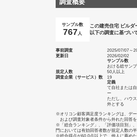
調査概要
サンプル数
この建売住宅 ビルダ
767
以下の調査に基づい
人
事前調査
2025/07/07～20
更新日
2026/02/02
サンプル数
おける総サンプル
規定人数
50人以上
調査企業（サービス）数
19
定義
て自社または自
ー
ただし、ハウス
外とする
※オリコン顧客満足度ランキングは、デー
および調査対象者条件から外れた回答を
※「総合ランキング」、「評価項目別」、
門においては有効回答者数が規定人数の半
※総合得点が60.0点以上で、他人に薦