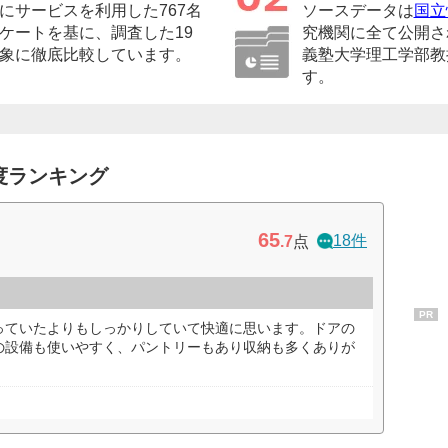
にサービスを利用した767名
ソースデータは
国立
ケートを基に、調査した19
究機関に全て公開さ
象に徹底比較しています。
義塾大学理工学部教
す。
度ランキング
65
18件
.7
点
PR
っていたよりもしっかりしていて快適に思います。ドアの
の設備も使いやすく、パントリーもあり収納も多くありが