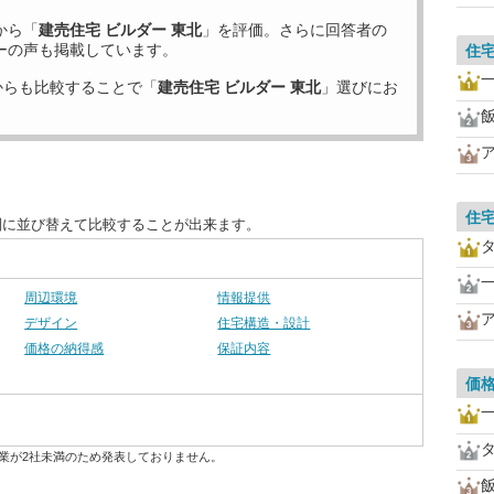
から「
建売住宅 ビルダー 東北
」を評価。さらに回答者の
ーの声も掲載しています。
住
からも比較することで「
建売住宅 ビルダー 東北
」選びにお
住
別に並び替えて比較することが出来ます。
周辺環境
情報提供
デザイン
住宅構造・設計
価格の納得感
保証内容
価
業が2社未満のため発表しておりません。