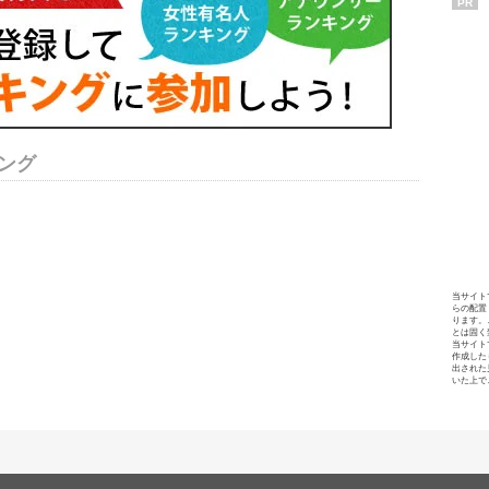
PR
ング
当サイト
らの配置
ります。
とは固く
当サイト
作成した
出された
いた上で