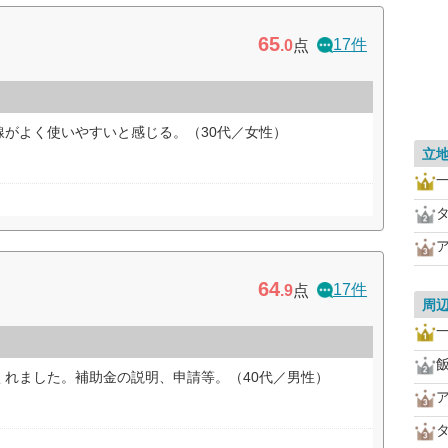
65
17件
.0
点
線がよく使いやすいと感じる。（30代／女性）
立
64
17件
.9
点
周
くれました。補助金の説明、申請等。（40代／男性）