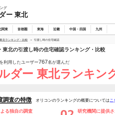
ング
ダー 東北
北関東
首都圏
東海
近畿
中国・四国
九州
 東北ランキング・比較
引渡し時の住宅確認
ダー 東北の引渡し時の住宅確認ランキング・比較
767
を利用したユーザー
名が選んだ
ビルダー 東北ランキン
度調査の特徴
オリコンのランキングの概要については
こ
による独自の調査
研究機関に提供さ