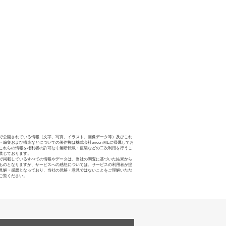
で公開されている情報（文字、写真、イラスト、画像データ等）及びこれ
・編集および構造などについての著作権は株式会社oricon MEに帰属してお
これらの情報を権利者の許可なく無断転載・複製などの二次利用を行うこ
禁じております。
で掲載しているすべての情報やデータは、当社の調査に基づいた結果から
ものとなりますが、サービスへの感想については、サービスの利用者が提
見解・感想となっており、当社の見解・意見ではないことをご理解いただ
ご覧ください。