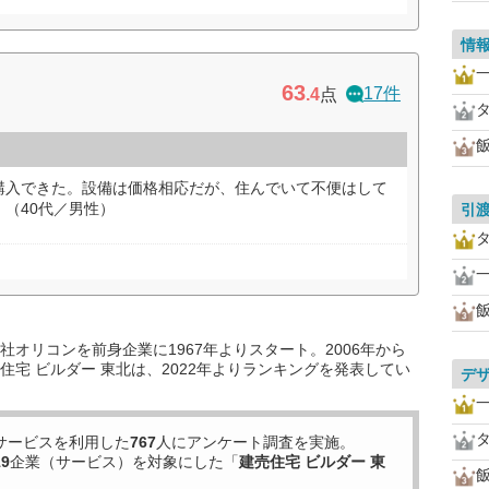
情
63
17件
.4
点
購入できた。設備は価格相応だが、住んでいて不便はして
（40代／男性）
引
オリコンを前身企業に1967年よりスタート。2006年から
宅 ビルダー 東北は、2022年よりランキングを発表してい
デ
サービスを利用した
767
人にアンケート調査を実施。
19
企業（サービス）を対象にした「
建売住宅 ビルダー 東