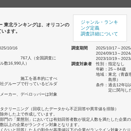
ジャンル・ランキ
ー 東北ランキングは、オリコンの
ング定義
ています。
調査詳細について
25/10/16
調査期間
2025/10/17～2025
2024/09/13～2024
767人（全国調査に
2023/10/19～2023
数16,990人）
調査対象者
性別：指定なし
年齢：25～84歳
地域：東北（青森
施工を基本的にすべ
島県）
社グループで行っているビルダ
条件：過去12年
定に関与し
メーカー、デベロッパーは対象
タクリーニング（回収したデータから不正回答や異常値を排除）
除外した上で作成しています。
部門の「業態別」においては有効回答者数が規定人数を満たした企業の
数以上の企業がランクイン対象となります。
めたくないと回答した人の割合が基準値以下の企業がランクイン対象とな