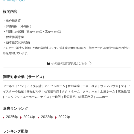
設問内容
・総合満足度
・評価項目（小項目）
・利用した感想（良かった点・悪かった点）
・他者推奨意向
・他者推奨意向理由
アンケート調査を実施した際の質問事項です。満足度評価項目のほか、該当サービスの利用状況や検討内
容を質問しています。
その他の設問内容はこちら
調査対象企業（サービス）
アーネストワン | アイダ設計 | アイフルホーム | 飯田産業 | 一条工務店 | ウンノハウス | ケイア
イスター不動産 | 秀光ビルド | 住宅情報館 | タクトホーム | タマホーム | 土屋ホーム | 東栄住宅
| トヨタウッドユーホーム | ナイス | 一建設 | 桧家住宅 | 細田工務店 | ユニホー
過去ランキング
2025年
2024年
2023年
2022年
ランキング監修