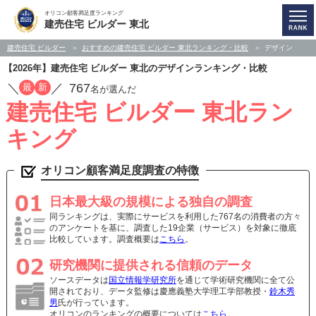
オリコン顧客満足度ランキング
建売住宅 ビルダー 東北
建売住宅 ビルダー
おすすめの建売住宅 ビルダー 東北ランキング・比較
デザイン
【2026年】建売住宅 ビルダー 東北のデザインランキング・比較
／
／
767
最
新
名が選んだ
建売住宅 ビルダー 東北ラン
キング
オリコン顧客満足度調査の特徴
日本最大級の規模による独自の調査
同ランキングは、実際にサービスを利用した767名の消費者の方々
のアンケートを基に、調査した19企業（サービス）を対象に徹底
比較しています。調査概要は
こちら
。
研究機関に提供される信頼のデータ
ソースデータは
国立情報学研究所
を通じて学術研究機関に全て公
開されており、データ監修は慶應義塾大学理工学部教授・
鈴木秀
男
氏が行っています。
オリコンのランキングの概要については
こちら
。