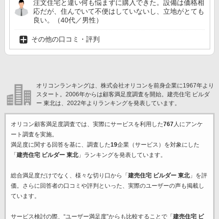
注文住宅と違い何も悩まずに購入できた。設備は価格相
応だが、住んでいて不便はしていないし、立地がとても
良い。（40代／男性）
その他の口コミ・評判
オリコンランキングは、株式会社オリコンを前身企業に1967年より
スタート。2006年からは顧客満足度調査を開始。建売住宅 ビルダ
ー 東北は、2022年よりランキングを発表しています。
オリコン顧客満足度調査では、実際にサービスを利用した
767
人にアンケ
ート調査を実施。
満足度に関する回答を基に、調査した
19
企業（サービス）を対象にした
「
建売住宅 ビルダー 東北
」ランキングを発表しています。
総合満足度だけでなく、様々な切り口から「
建売住宅 ビルダー 東北
」を評
価。さらに回答者の口コミや評判といった、実際のユーザーの声も掲載し
ています。
サービス検討の際、“ユーザー満足度”からも比較することで「
建売住宅 ビ