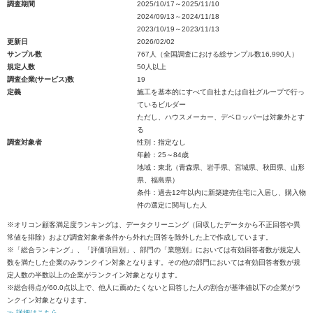
調査期間
2025/10/17～2025/11/10
2024/09/13～2024/11/18
2023/10/19～2023/11/13
更新日
2026/02/02
サンプル数
767人（全国調査における総サンプル数16,990人）
規定人数
50人以上
調査企業(サービス)数
19
定義
施工を基本的にすべて自社または自社グループで行っ
ているビルダー
ただし、ハウスメーカー、デベロッパーは対象外とす
る
調査対象者
性別：指定なし
年齢：25～84歳
地域：東北（青森県、岩手県、宮城県、秋田県、山形
県、福島県）
条件：過去12年以内に新築建売住宅に入居し、購入物
件の選定に関与した人
※オリコン顧客満足度ランキングは、データクリーニング（回収したデータから不正回答や異
常値を排除）および調査対象者条件から外れた回答を除外した上で作成しています。
※「総合ランキング」、「評価項目別」、部門の「業態別」においては有効回答者数が規定人
数を満たした企業のみランクイン対象となります。その他の部門においては有効回答者数が規
定人数の半数以上の企業がランクイン対象となります。
※総合得点が60.0点以上で、他人に薦めたくないと回答した人の割合が基準値以下の企業がラ
ンクイン対象となります。
≫ 詳細はこちら