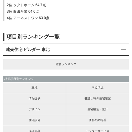
2位 タクトホーム 64.7点
3位 飯田産業 64.6点
4位 アーネストワン 63.0点
項目別ランキング一覧
建売住宅 ビルダー 東北
総合ランキング
評価項目別ランキング
立地
周辺環境
情報提供
引渡し時の住宅確認
デザイン
住宅構造・設計
住宅設備
価格の納得感
保証内容
アフターサービス