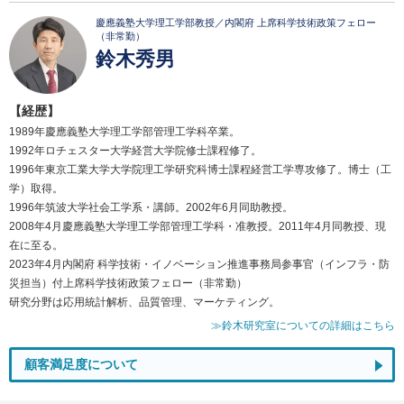
慶應義塾大学理工学部教授／内閣府 上席科学技術政策フェロー
（非常勤）
鈴木秀男
【経歴】
1989年慶應義塾大学理工学部管理工学科卒業。
1992年ロチェスター大学経営大学院修士課程修了。
1996年東京工業大学大学院理工学研究科博士課程経営工学専攻修了。博士（工
学）取得。
1996年筑波大学社会工学系・講師。2002年6月同助教授。
2008年4月慶應義塾大学理工学部管理工学科・准教授。2011年4月同教授、現
在に至る。
2023年4月内閣府 科学技術・イノベーション推進事務局参事官（インフラ・防
災担当）付上席科学技術政策フェロー（非常勤）
研究分野は応用統計解析、品質管理、マーケティング。
≫鈴木研究室についての詳細はこちら
顧客満足度について