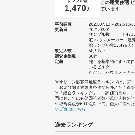
サンプル数
この建売住宅 
1,470
ています。
人
事前調査
2020/07/13～2020/10/0
更新日
2021/02/01
サンプル数
1,4
宅 ハウスメーカー／建
総サンプル数12,496人
規定人数
50人以上
調査企業数
36社
定義
施工を基本的にすべて自
いるビルダー
ただし、ハウスメーカー
※オリコン顧客満足度ランキングは、デー
および調査対象者条件から外れた回答を
※「総合ランキング」、「評価項目別」、
門においては有効回答者数が規定人数の半
※総合得点が60.0点以上で、他人に薦
≫ 詳細はこちら
過去ランキング