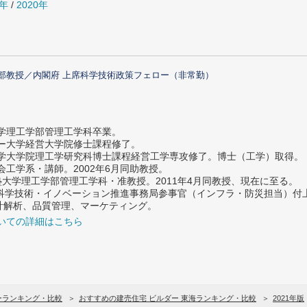
1年
/
2020年
部教授／内閣府 上席科学技術政策フェロー（非常勤）
大学理工学部管理工学科卒業。
ター大学経営大学院修士課程修了。
大学大学院理工学研究科博士課程経営工学専攻修了。博士（工学）取得。
社会工学系・講師。2002年6月同助教授。
義塾大学理工学部管理工学科・准教授。2011年4月同教授、現在に至る。
府 科学技術・イノベーション推進事務局参事官（インフラ・防災担当）
計解析、品質管理、マーケティング。
いての詳細はこちら
ーランキング・比較
おすすめの建売住宅 ビルダー 東海ランキング・比較
2021年版