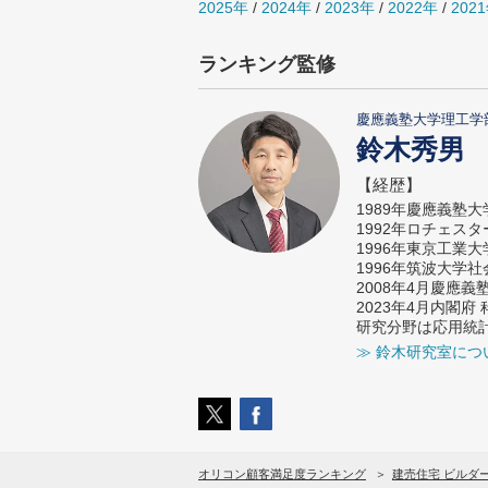
2025年
/
2024年
/
2023年
/
2022年
/
202
ランキング監修
慶應義塾大学理工学
鈴木秀男
【経歴】
1989年慶應義塾
1992年ロチェス
1996年東京工業
1996年筑波大学
2008年4月慶應
2023年4月内閣
研究分野は応用統
≫ 鈴木研究室につ
オリコン顧客満足度ランキング
建売住宅 ビルダ