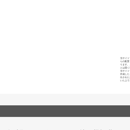
当サイト
らの配置
ります。
とは固く
当サイト
作成した
出された
いた上で