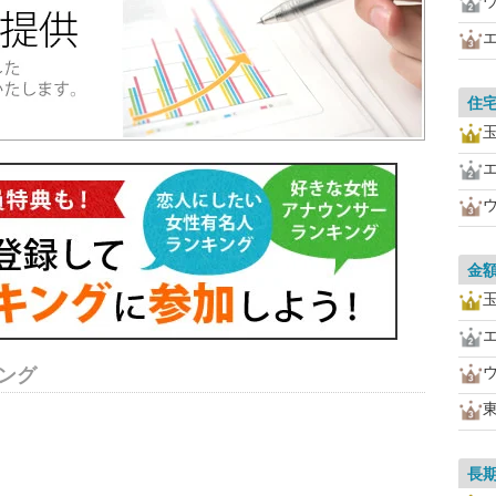
住
金
ング
長