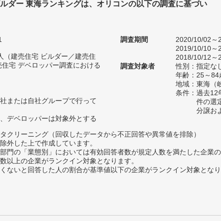
ビルダー 東海ランキングは、オリコンの以下の調査に基づい
1
調査期間
2020/10/02～2
2019/10/10～2
70人（建売住宅 ビルダー／建売住
2018/10/12～2
売住宅 デベロッパー調査における
調査対象者
性別：指定な
）
年齢：25～84
地域：東海（
条件：過去1
社または自社グループで行って
件の選
分譲お
、デベロッパーは対象外とする
タクリーニング（回収したデータから不正回答や異常値を排除）
除外した上で作成しています。
部門の「業態別」においては有効回答者数が規定人数を満たした企業の
数以上の企業がランクイン対象となります。
めたくないと回答した人の割合が基準値以下の企業がランクイン対象とな