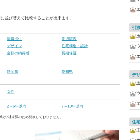
別に並び替えて比較することが出来ます。
引
情報提供
周辺環境
デザイン
住宅構造・設計
金額の納得感
長期保証
静岡県
愛知県
デ
女性
2～6年以内
7～10年以内
業が2社未満のため発表しておりません。
住