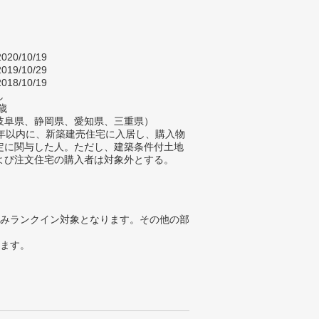
020/10/19
019/10/29
018/10/19
し
歳
岐阜県、静岡県、愛知県、三重県）
2年以内に、新築建売住宅に入居し、購入物
定に関与した人。ただし、建築条件付土地
よび注文住宅の購入者は対象外とする。
みランクイン対象となります。その他の部
ります。