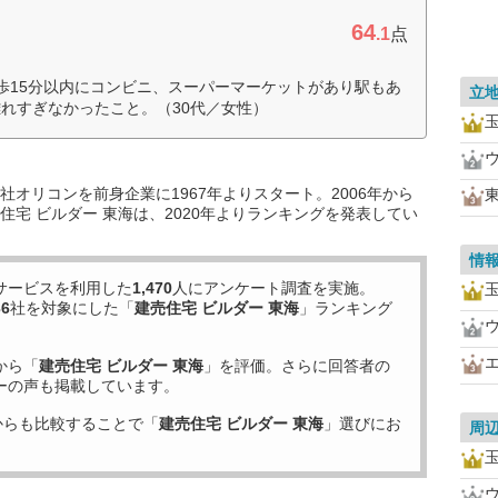
64
.1
点
歩15分以内にコンビニ、スーパーマーケットがあり駅もあ
立
れすぎなかったこと。（30代／女性）
オリコンを前身企業に1967年よりスタート。2006年から
宅 ビルダー 東海は、2020年よりランキングを発表してい
情
サービスを利用した
1,470
人にアンケート調査を実施。
36
社を対象にした「
建売住宅 ビルダー 東海
」ランキング
から「
建売住宅 ビルダー 東海
」を評価。さらに回答者の
ーの声も掲載しています。
からも比較することで「
建売住宅 ビルダー 東海
」選びにお
周