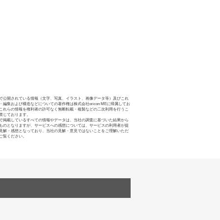
で公開されている情報（文字、写真、イラスト、画像データ等）及びこれ
・編集および構造などについての著作権は株式会社oricon MEに帰属してお
これらの情報を権利者の許可なく無断転載・複製などの二次利用を行うこ
禁じております。
で掲載しているすべての情報やデータは、当社の調査に基づいた結果から
ものとなりますが、サービスへの感想については、サービスの利用者が提
見解・感想となっており、当社の見解・意見ではないことをご理解いただ
ご覧ください。