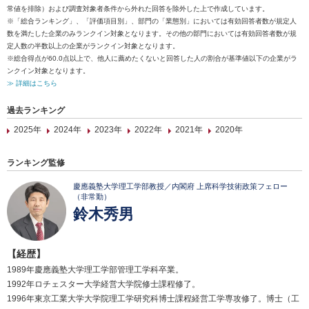
常値を排除）および調査対象者条件から外れた回答を除外した上で作成しています。
※「総合ランキング」、「評価項目別」、部門の「業態別」においては有効回答者数が規定人
数を満たした企業のみランクイン対象となります。その他の部門においては有効回答者数が規
定人数の半数以上の企業がランクイン対象となります。
※総合得点が60.0点以上で、他人に薦めたくないと回答した人の割合が基準値以下の企業がラ
ンクイン対象となります。
≫ 詳細はこちら
過去ランキング
2025年
2024年
2023年
2022年
2021年
2020年
ランキング監修
慶應義塾大学理工学部教授／内閣府 上席科学技術政策フェロー
（非常勤）
鈴木秀男
【経歴】
1989年慶應義塾大学理工学部管理工学科卒業。
1992年ロチェスター大学経営大学院修士課程修了。
1996年東京工業大学大学院理工学研究科博士課程経営工学専攻修了。博士（工