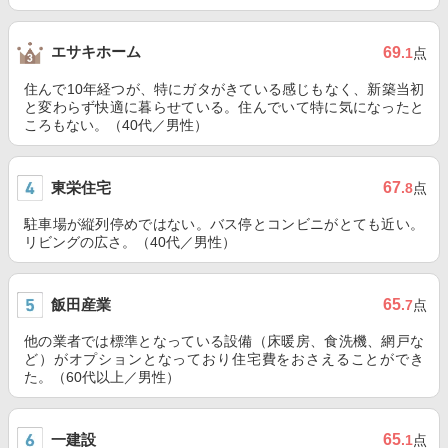
エサキホーム
69
.1
点
住んで10年経つが、特にガタがきている感じもなく、新築当初
と変わらず快適に暮らせている。住んでいて特に気になったと
ころもない。（40代／男性）
東栄住宅
67
.8
点
駐車場が縦列停めではない。バス停とコンビニがとても近い。
リビングの広さ。（40代／男性）
飯田産業
65
.7
点
他の業者では標準となっている設備（床暖房、食洗機、網戸な
ど）がオプションとなっており住宅費をおさえることができ
た。（60代以上／男性）
一建設
65
.1
点