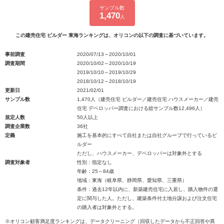
サンプル数
1,470
人
この建売住宅 ビルダー 東海ランキングは、オリコンの以下の調査に基づいています。
事前調査
2020/07/13～2020/10/01
調査期間
2020/10/02～2020/10/19
2019/10/10～2019/10/29
2018/10/12～2018/10/19
更新日
2021/02/01
サンプル数
1,470人（建売住宅 ビルダー／建売住宅 ハウスメーカー／建売
住宅 デベロッパー調査における総サンプル数12,496人）
規定人数
50人以上
調査企業数
36社
定義
施工を基本的にすべて自社または自社グループで行っているビ
ルダー
ただし、ハウスメーカー、デベロッパーは対象外とする
調査対象者
性別：指定なし
年齢：25～84歳
地域：東海（岐阜県、静岡県、愛知県、三重県）
条件：過去12年以内に、新築建売住宅に入居し、購入物件の選
定に関与した人。ただし、建築条件付土地分譲および注文住宅
の購入者は対象外とする。
※オリコン顧客満足度ランキングは、データクリーニング（回収したデータから不正回答や異