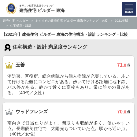
オリコン顧客満足度ランキング
建売住宅 ビルダー 東海
建売住宅 ビルダー
おすすめの建売住宅 ビルダー 東海ランキング・比較
2021年版
住宅構造・設計
【2021年】建売住宅 ビルダー 東海の住宅構造・設計ランキング・比較
住宅構造・設計 満足度ランキング
玉善
71
.8
点
消防署、区役所、総合病院から個人病院が充実している。歩い
て行ける距離にコンビニがある。歩いて行ける距離に地下鉄、
バス停がある。静かで近くに高校もあり。常に誰かの目があ
る。（40代／女性）
ウッドフレンズ
70
.0
点
南向きで日当たりがよく、間取りも収納が多く、使いやすい
点。長期優良住宅で、太陽光もついていた点。駅から近い点。
（40代／女性）