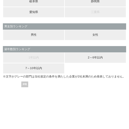
岐阜県
静岡県
愛知県
三重県
男女別ランキング
男性
女性
築年数別ランキング
1年以内
2～6年以内
7～10年以内
※文字がグレーの部門は当社規定の条件を満たした企業が2社未満のため発表しておりません。
PR