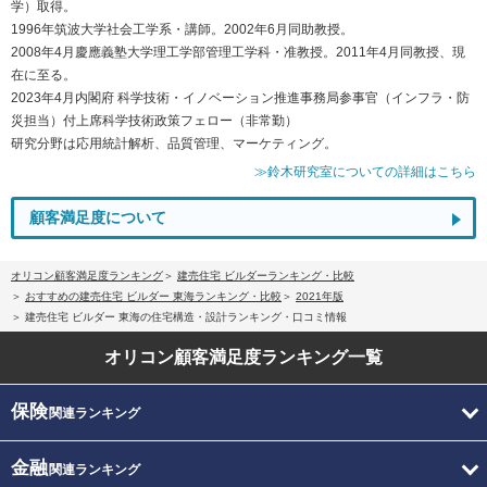
学）取得。
1996年筑波大学社会工学系・講師。2002年6月同助教授。
2008年4月慶應義塾大学理工学部管理工学科・准教授。2011年4月同教授、現
在に至る。
2023年4月内閣府 科学技術・イノベーション推進事務局参事官（インフラ・防
災担当）付上席科学技術政策フェロー（非常勤）
研究分野は応用統計解析、品質管理、マーケティング。
≫鈴木研究室についての詳細はこちら
顧客満足度について
オリコン顧客満足度ランキング
建売住宅 ビルダーランキング・比較
おすすめの建売住宅 ビルダー 東海ランキング・比較
2021年版
建売住宅 ビルダー 東海の住宅構造・設計ランキング・口コミ情報
オリコン顧客満足度
ランキング一覧
保険
関連ランキング
金融
関連ランキング