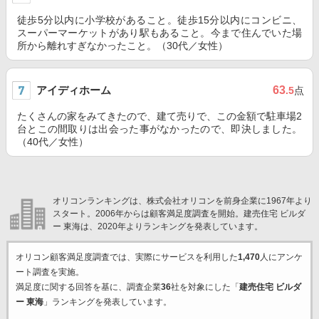
徒歩5分以内に小学校があること。徒歩15分以内にコンビニ、
スーパーマーケットがあり駅もあること。今まで住んでいた場
所から離れすぎなかったこと。（30代／女性）
アイディホーム
63
.5
点
たくさんの家をみてきたので、建て売りで、この金額で駐車場2
台とこの間取りは出会った事がなかったので、即決しました。
（40代／女性）
オリコンランキングは、株式会社オリコンを前身企業に1967年より
スタート。2006年からは顧客満足度調査を開始。建売住宅 ビルダ
ー 東海は、2020年よりランキングを発表しています。
オリコン顧客満足度調査では、実際にサービスを利用した
1,470
人にアンケ
ート調査を実施。
満足度に関する回答を基に、調査企業
36
社を対象にした「
建売住宅 ビルダ
ー 東海
」ランキングを発表しています。