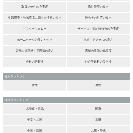
取扱い物件の充実度
物件管理の良さ
生活環境・地域環境に関する情報の多さ
担当者の対応の良さ
アフターフォロー
サービス・契約時特典の充実度
ホームページの使いやすさ
立地・アクセスの良さ
店舗の清潔感・雰囲気の良さ
店舗内設備の充実度
会社の信頼性
仲介手数料の妥当性
性別ランキング
女性
男性
地域別ランキング
北海道・東北
関東
中部・北陸
近畿
中国・四国
九州・沖縄