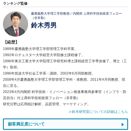
ランキング監修
慶應義塾大学理工学部教授／内閣府 上席科学技術政策フェロー
（非常勤）
鈴木秀男
【経歴】
1989年慶應義塾大学理工学部管理工学科卒業。
1992年ロチェスター大学経営大学院修士課程修了。
1996年東京工業大学大学院理工学研究科博士課程経営工学専攻修了。博士（工
学）取得。
1996年筑波大学社会工学系・講師。2002年6月同助教授。
2008年4月慶應義塾大学理工学部管理工学科・准教授。2011年4月同教授、現
在に至る。
2023年4月内閣府 科学技術・イノベーション推進事務局参事官（インフラ・防
災担当）付上席科学技術政策フェロー（非常勤）
研究分野は応用統計解析、品質管理、マーケティング。
≫鈴木研究室についての詳細はこちら
顧客満足度について