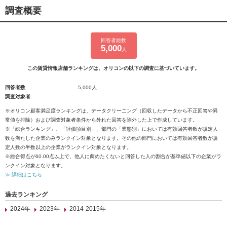
調査概要
回答者総数
5,000
人
この賃貸情報店舗ランキングは、オリコンの以下の調査に基づいています。
回答者数
5,000人
調査対象者
※オリコン顧客満足度ランキングは、データクリーニング（回収したデータから不正回答や異
常値を排除）および調査対象者条件から外れた回答を除外した上で作成しています。
※「総合ランキング」、「評価項目別」、部門の「業態別」においては有効回答者数が規定人
数を満たした企業のみランクイン対象となります。その他の部門においては有効回答者数が規
定人数の半数以上の企業がランクイン対象となります。
※総合得点が60.00点以上で、他人に薦めたくないと回答した人の割合が基準値以下の企業がラ
ンクイン対象となります。
≫ 詳細はこちら
過去ランキング
2024年
2023年
2014-2015年