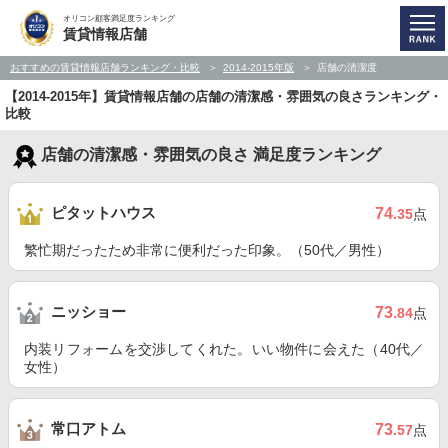
オリコン顧客満足度ランキング
賃貸情報店舗
おすすめの賃貸情報店舗ランキング・比較
2014-2015年版
店舗の清潔度
【2014-2015年】賃貸情報店舗の店舗の清潔感・雰囲気の良さランキング・
比較
店舗の清潔感・雰囲気の良さ 満足度ランキング
ピタットハウス
74
.35
点
繁忙期だったため非常に便利だった印象。（50代／男性）
ニッショー
73
.84
点
内装リフォームを交渉してくれた。いい物件に会えた（40代／
女性）
常口アトム
73
.57
点