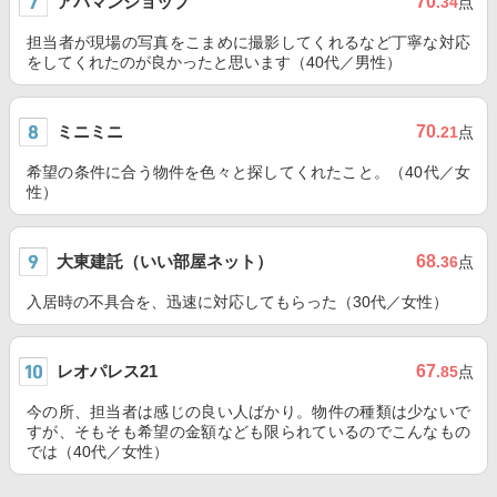
アパマンショップ
70
.34
点
担当者が現場の写真をこまめに撮影してくれるなど丁寧な対応
をしてくれたのが良かったと思います（40代／男性）
ミニミニ
70
.21
点
希望の条件に合う物件を色々と探してくれたこと。（40代／女
性）
大東建託（いい部屋ネット）
68
.36
点
入居時の不具合を、迅速に対応してもらった（30代／女性）
レオパレス21
67
.85
点
今の所、担当者は感じの良い人ばかり。物件の種類は少ないで
すが、そもそも希望の金額なども限られているのでこんなもの
では（40代／女性）