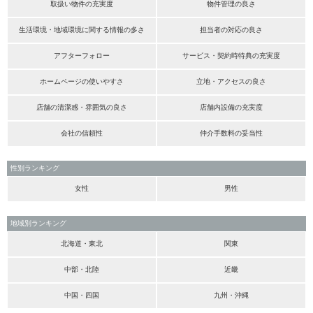
取扱い物件の充実度
物件管理の良さ
生活環境・地域環境に関する情報の多さ
担当者の対応の良さ
アフターフォロー
サービス・契約時特典の充実度
ホームページの使いやすさ
立地・アクセスの良さ
店舗の清潔感・雰囲気の良さ
店舗内設備の充実度
会社の信頼性
仲介手数料の妥当性
性別ランキング
女性
男性
地域別ランキング
北海道・東北
関東
中部・北陸
近畿
中国・四国
九州・沖縄