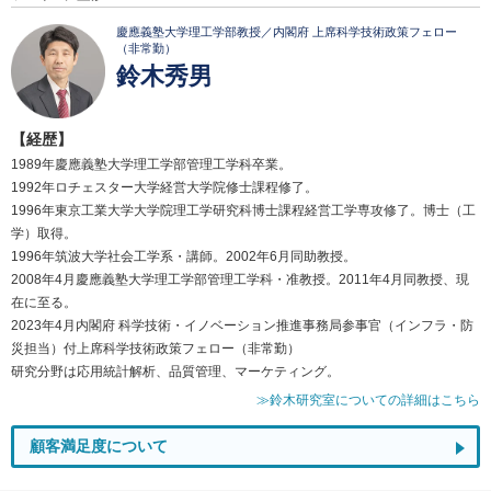
慶應義塾大学理工学部教授／内閣府 上席科学技術政策フェロー
（非常勤）
鈴木秀男
【経歴】
1989年慶應義塾大学理工学部管理工学科卒業。
1992年ロチェスター大学経営大学院修士課程修了。
1996年東京工業大学大学院理工学研究科博士課程経営工学専攻修了。博士（工
学）取得。
1996年筑波大学社会工学系・講師。2002年6月同助教授。
2008年4月慶應義塾大学理工学部管理工学科・准教授。2011年4月同教授、現
在に至る。
2023年4月内閣府 科学技術・イノベーション推進事務局参事官（インフラ・防
災担当）付上席科学技術政策フェロー（非常勤）
研究分野は応用統計解析、品質管理、マーケティング。
≫鈴木研究室についての詳細はこちら
顧客満足度について