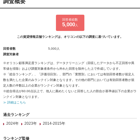
調査概要
回答者総数
5,000
人
この賃貸情報店舗ランキングは、オリコンの以下の調査に基づいています。
回答者数
5,000人
調査対象者
※オリコン顧客満足度ランキングは、データクリーニング（回収したデータから不正回答や異
常値を排除）および調査対象者条件から外れた回答を除外した上で作成しています。
※「総合ランキング」、「評価項目別」、部門の「業態別」においては有効回答者数が規定人
数を満たした企業のみランクイン対象となります。その他の部門においては有効回答者数が規
定人数の半数以上の企業がランクイン対象となります。
※総合得点が60.00点以上で、他人に薦めたくないと回答した人の割合が基準値以下の企業がラ
ンクイン対象となります。
≫ 詳細はこちら
過去ランキング
2024年
2023年
2014-2015年
ランキング監修