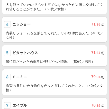
犬を飼っていたのでペット可ではなかったが大家に交渉してく
れ借りることができた。（50代／女性）
ニッショー
71
.98
点
内装リフォームを交渉してくれた。いい物件に会えた（40代／
女性）
ピタットハウス
71
.67
点
繁忙期だったため非常に便利だった印象。（50代／男性）
ミニミニ
70
.94
点
希望の条件に合う物件を色々と探してくれたこと。（40代／女
性）
エイブル
70
.26
点