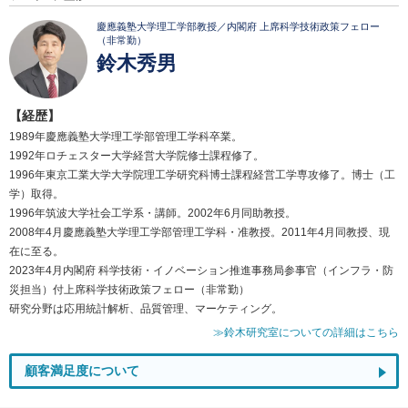
慶應義塾大学理工学部教授／内閣府 上席科学技術政策フェロー
（非常勤）
鈴木秀男
【経歴】
1989年慶應義塾大学理工学部管理工学科卒業。
1992年ロチェスター大学経営大学院修士課程修了。
1996年東京工業大学大学院理工学研究科博士課程経営工学専攻修了。博士（工
学）取得。
1996年筑波大学社会工学系・講師。2002年6月同助教授。
2008年4月慶應義塾大学理工学部管理工学科・准教授。2011年4月同教授、現
在に至る。
2023年4月内閣府 科学技術・イノベーション推進事務局参事官（インフラ・防
災担当）付上席科学技術政策フェロー（非常勤）
研究分野は応用統計解析、品質管理、マーケティング。
≫鈴木研究室についての詳細はこちら
顧客満足度について