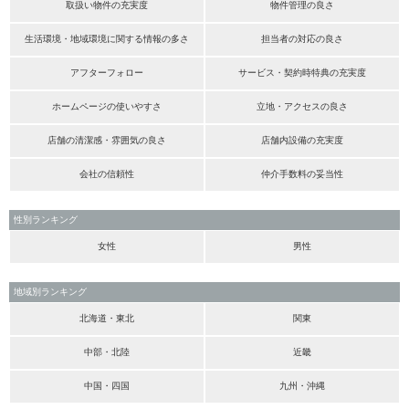
取扱い物件の充実度
物件管理の良さ
生活環境・地域環境に関する情報の多さ
担当者の対応の良さ
アフターフォロー
サービス・契約時特典の充実度
ホームページの使いやすさ
立地・アクセスの良さ
店舗の清潔感・雰囲気の良さ
店舗内設備の充実度
会社の信頼性
仲介手数料の妥当性
性別ランキング
女性
男性
地域別ランキング
北海道・東北
関東
中部・北陸
近畿
中国・四国
九州・沖縄