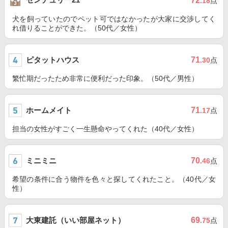
72
.18
点
犬を飼っていたのでペット可ではなかったが大家に交渉してく
れ借りることができた。（50代／女性）
ピタットハウス
71
.30
点
繁忙期だったため非常に便利だった印象。（50代／男性）
ホームメイト
71
.17
点
担当の女性がすごく一生懸命やってくれた（40代／女性）
ミニミニ
70
.46
点
希望の条件に合う物件を色々と探してくれたこと。（40代／女
性）
大東建託（いい部屋ネット）
69
.75
点