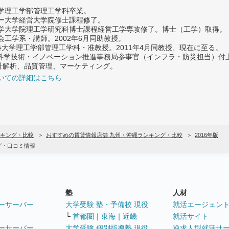
大学理工学部管理工学科卒業。
ター大学経営大学院修士課程修了。
大学大学院理工学研究科博士課程経営工学専攻修了。博士（工学）取得。
社会工学系・講師。2002年6月同助教授。
義塾大学理工学部管理工学科・准教授。2011年4月同教授、現在に至る。
府 科学技術・イノベーション推進事務局参事官（インフラ・防災担当）
計解析、品質管理、マーケティング。
いての詳細はこちら
キング・比較
おすすめの賃貸情報店舗 九州・沖縄ランキング・比較
2016年版
グ・口コミ情報
塾
人材
ーサーバー
大学受験 塾・予備校 現役
就活エージェン
└
首都圏
｜
東海
｜
近畿
就活サイト
ーサーバー
大学受験 個別指導塾 現役
逆求人型就活サ