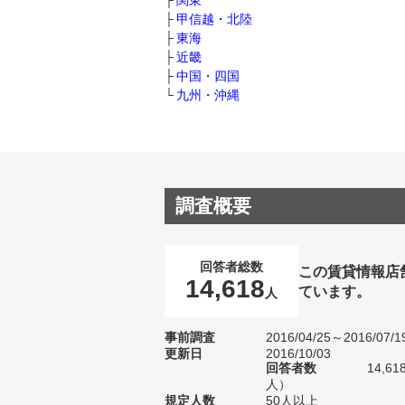
関東
甲信越・北陸
東海
近畿
中国・四国
九州・沖縄
調査概要
回答者総数
この賃貸情報店
14,618
ています。
人
事前調査
2016/04/25～2016/07/1
更新日
2016/10/03
回答者数
14,6
人）
規定人数
50人以上