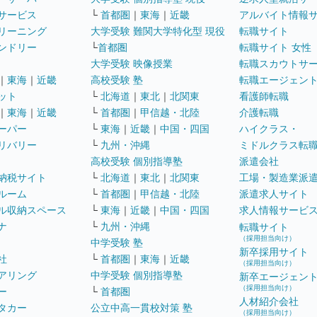
サービス
└
首都圏
｜
東海
｜
近畿
アルバイト情報
リーニング
大学受験 難関大学特化型 現役
転職サイト
ンドリー
└
首都圏
転職サイト 女性
大学受験 映像授業
転職スカウトサ
｜
東海
｜
近畿
高校受験 塾
転職エージェン
ット
└
北海道
｜
東北
｜
北関東
看護師転職
｜
東海
｜
近畿
└
首都圏
｜
甲信越・北陸
介護転職
ーパー
└
東海
｜
近畿
｜
中国・四国
ハイクラス・
リバリー
└
九州・沖縄
ミドルクラス転
高校受験 個別指導塾
派遣会社
納税サイト
└
北海道
｜
東北
｜
北関東
工場・製造業派
ルーム
└
首都圏
｜
甲信越・北陸
派遣求人サイト
ル収納スペース
└
東海
｜
近畿
｜
中国・四国
求人情報サービ
ナ
└
九州・沖縄
転職サイト
（採用担当向け）
中学受験 塾
新卒採用サイト
社
└
首都圏
｜
東海
｜
近畿
（採用担当向け）
アリング
中学受験 個別指導塾
新卒エージェン
（採用担当向け）
ー
└
首都圏
人材紹介会社
タカー
公立中高一貫校対策 塾
（採用担当向け）