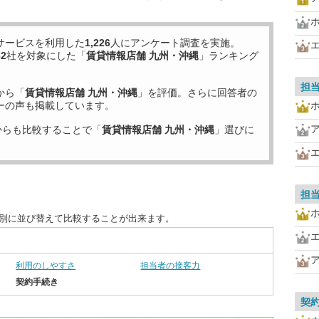
サービスを利用した
1,226
人にアンケート調査を実施。
32
社を対象にした「
賃貸情報店舗 九州・沖縄
」ランキング
担
から「
賃貸情報店舗 九州・沖縄
」を評価。さらに回答者の
ーの声も掲載しています。
からも比較することで「
賃貸情報店舗 九州・沖縄
」選びに
担
目別に並び替えて比較することが出来ます。
利用のしやすさ
担当者の接客力
契約手続き
契