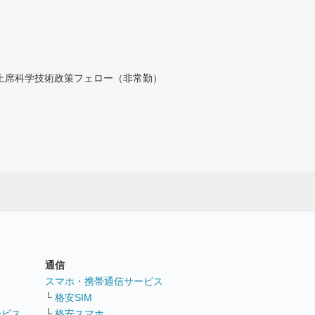
付上席科学技術政策フェロー（非常勤）
通信
ト
スマホ・携帯通信サービス
└
格安SIM
ービス
└
格安スマホ