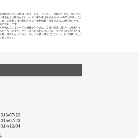
で公開されている情報（文字、写真、イラスト、画像データ等）及びこれ
・編集および構造などについての著作権は株式会社oricon MEに帰属してお
これらの情報を権利者の許可なく無断転載・複製などの二次利用を行うこ
禁じております。
で掲載しているすべての情報やデータは、当社の調査に基づいた結果から
ものとなりますが、サービスへの感想については、サービスの利用者が提
見解・感想となっており、当社の見解・意見ではないことをご理解いただ
ご覧ください。
016/07/22
015/07/23
014/12/04
し
上