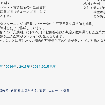
19社）
地域：全国
パート・賃貸住宅の不動産賃貸
条件：過去5
店舗展開（チェーン展開）して
動産屋
とする。
とがあ
タクリーニング（回収したデータから不正回答や異常値を排除）
除外した上で作成しています。
部門の「業態別」においては有効回答者数が規定人数を満たした企業の
数以上の企業がランクイン対象となります。
薦めたくないと回答した人の割合が基準値以下の企業がランクイン対象とな
7年
/
2016年
/
2015年
/
2014-2015年度
部教授／内閣府 上席科学技術政策フェロー（非常勤）