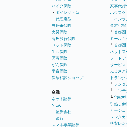
バイク保険
家事代行
└
ダイレクト型
ハウスク
└
代理店型
コインラ
自転車保険
食材宅配
火災保険
└
首都圏
海外旅行保険
ミールキ
ペット保険
└
首都圏
生命保険
ネットス
医療保険
フードデ
がん保険
サービス
学資保険
ふるさと
保険相談ショップ
トランク
└
レンタ
└
コンテ
金融
└
宅配型
ネット証券
引越し会
NISA
カーシェ
└
証券会社
レンタカ
└
銀行
格安レン
スマホ専業証券