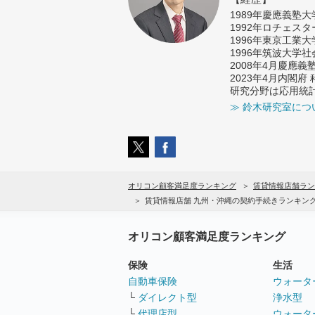
1989年慶應義塾
1992年ロチェス
1996年東京工業
1996年筑波大学
2008年4月慶應
2023年4月内閣
研究分野は応用統
≫ 鈴木研究室につ
オリコン顧客満足度ランキング
賃貸情報店舗ラン
賃貸情報店舗 九州・沖縄の契約手続きランキン
オリコン顧客満足度ランキング
保険
生活
自動車保険
ウォータ
└
ダイレクト型
浄水型
└
代理店型
ウォータ