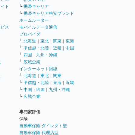
サイト
└
携帯キャリア
└
携帯キャリア格安ブランド
ホームルーター
ービス
モバイルデータ通信
ト
プロバイダ
└
北海道
｜
東北
｜
関東
｜
東海
└
甲信越・北陸
｜
近畿
｜
中国
└
四国
｜
九州・沖縄
職
└
広域企業
インターネット回線
遣
└
北海道
｜
東北
｜
関東
└
甲信越・北陸
｜
東海
｜
近畿
ス
└
中国・四国
｜
九州・沖縄
└
広域企業
専門家評価
ト
保険
自動車保険 ダイレクト型
自動車保険 代理店型