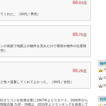
66
.64
点
てくれた。（30代／男性）
65
.78
点
コンの画面で地図上の物件を見れたので環境や物件の位置情
女性）
物
65
.29
点
ど色々提案してくれてよかった。（30代／女性）
利
オリコンを前身企業に1967年よりスタート。2006年から
情報店舗 九州・沖縄は、2015年よりランキングを発表して