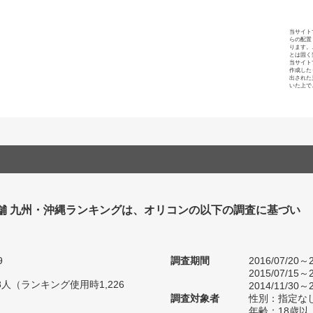
当サイト
らの配置
ります。
とは固く
当サイト
作成した
出された
いた上で
舗 九州・沖縄ランキングは、オリコンの以下の調査に基づい
9
調査期間
2016/07/20～2
2015/07/15～2
18人（ランキング使用時1,226
2014/11/30～2
調査対象者
性別：指定な
年齢：18歳以