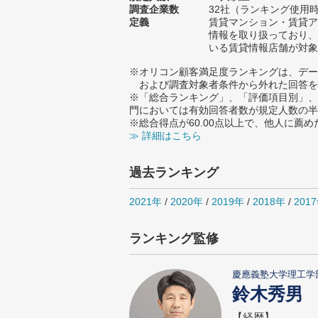
調査企業数
32社（ランキング使用時
定義
賃貸マンション・賃貸ア
情報を取り扱っており、
いる賃貸情報店舗が対象
※オリコン顧客満足度ランキングは、デー
および調査対象者条件から外れた回答を
※「総合ランキング」、「評価項目別」、
門においては有効回答者数が規定人数の半
※総合得点が60.00点以上で、他人に
≫ 詳細はこちら
過去ランキング
2021年
/
2020年
/
2019年
/
2018年
/
201
ランキング監修
慶應義塾大学理工学
鈴木秀男
【経歴】