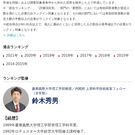
常値を排除）および調査対象者条件から外れた回答を除外した上で作成しています。
※「総合ランキング」、「評価項目別」、部門の「業態別」においては有効回答者数が規定人
数を満たした企業のみランクイン対象となります。その他の部門においては有効回答者数が規
定人数の半数以上の企業がランクイン対象となります。
※総合得点が60.00点以上で、他人に薦めたくないと回答した人の割合が基準値以下の企業がラ
ンクイン対象となります。
≫ 詳細はこちら
過去ランキング
2021年
2020年
2019年
2018年
2017年
2016年
2015年
2014-2015年
ランキング監修
慶應義塾大学理工学部教授／内閣府 上席科学技術政策フェロー
（非常勤）
鈴木秀男
【経歴】
1989年慶應義塾大学理工学部管理工学科卒業。
1992年ロチェスター大学経営大学院修士課程修了。