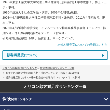
1996年東京工業大学大学院理工学研究科博士課程経営工学専攻修了。博士（工
学）取得。
1996年筑波大学社会工学系・講師。2002年6月同助教授。
2008年4月慶應義塾大学理工学部管理工学科・准教授。2011年4月同教授、現
在に至る。
2023年4月内閣府 科学技術・イノベーション推進事務局参事官（インフラ・防
災担当）付上席科学技術政策フェロー（非常勤）
研究分野は応用統計解析、品質管理、マーケティング。
≫鈴木研究室についての詳細はこちら
顧客満足度について
オリコン顧客満足度ランキング
賃貸情報店舗ランキング・比較
おすすめの賃貸情報店舗 九州・沖縄ランキング・比較
2016年版
賃貸情報店舗 九州・沖縄の担当者の接客力ランキング・口コミ情報
オリコン顧客満足度
ランキング一覧
保険
関連ランキング