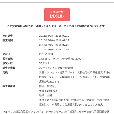
回答者総数
14,618
人
この賃貸情報店舗 九州・沖縄ランキングは、オリコンの以下の調査に基づいています。
事前調査
2016/04/25～2016/07/19
調査期間
2016/07/20～2016/07/22
2015/07/15～2015/07/23
2014/11/30～2014/12/04
更新日
2016/10/03
回答者数
14,618人（ランキング使用時1,226人）
規定人数
50人以上
調査企業数
32社（ランキング使用時19社）
定義
賃貸マンション・賃貸アパート・賃貸住宅の不動産賃貸情報を
取り扱っており、店舗展開（チェーン展開）している賃貸情報
店舗が対象とする。
調査対象者
性別：指定なし
年齢：18歳以上
地域：全国
条件：過去5年以内に九州・沖縄にある不動産屋（街の不動産
屋を除く）を利用して住居賃貸契約をしたことがある人
※オリコン顧客満足度ランキングは、データクリーニング（回収したデータから不正回答や異