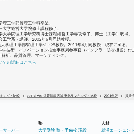
大学理工学部管理工学科卒業。
ター大学経営大学院修士課程修了。
大学大学院理工学研究科博士課程経営工学専攻修了。博士（工学）取得。
社会工学系・講師。2002年6月同助教授。
義塾大学理工学部管理工学科・准教授。2011年4月同教授、現在に至る。
府 科学技術・イノベーション推進事務局参事官（インフラ・防災担当）
計解析、品質管理、マーケティング。
いての詳細はこちら
キング・比較
おすすめの賃貸情報店舗 東北ランキング・比較
2021年版
賃貸
塾
人材
ーサーバー
大学受験 塾・予備校 現役
就活エージェン