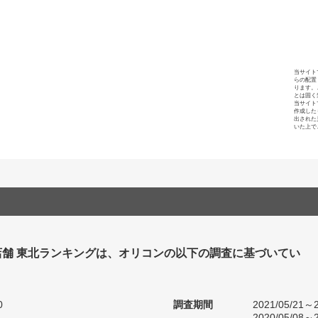
当サイト
らの配置
ります。
とは固く
当サイト
作成した
出された
いた上で
店舗 東北ランキングは、オリコンの以下の調査に基づいてい
0
調査期間
2021/05/21～2
2020/05/08～2