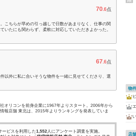
PR
70
.6
点
た。こちらが早めの引っ越しで日数があまりなく、仕事の関
れていたにも関わらず、柔軟に対応していただきよかった。
67
.6
点
物件以外に私に合いそうな物件を一緒に見せてくださり、選
物
オリコンを前身企業に1967年よりスタート。2006年から
情報店舗 東北は、2015年よりランキングを発表していま
サービスを利用した
1,552
人にアンケート調査を実施。
店