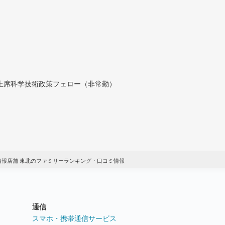
付上席科学技術政策フェロー（非常勤）
情報店舗 東北のファミリーランキング・口コミ情報
通信
ト
スマホ・携帯通信サービス