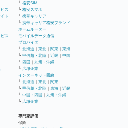
└
格安SIM
ービス
└
格安スマホ
サイト
└
携帯キャリア
└
携帯キャリア格安ブランド
ホームルーター
ービス
モバイルデータ通信
ト
プロバイダ
└
北海道
｜
東北
｜
関東
｜
東海
└
甲信越・北陸
｜
近畿
｜
中国
└
四国
｜
九州・沖縄
職
└
広域企業
インターネット回線
遣
└
北海道
｜
東北
｜
関東
└
甲信越・北陸
｜
東海
｜
近畿
ス
└
中国・四国
｜
九州・沖縄
└
広域企業
専門家評価
ト
保険