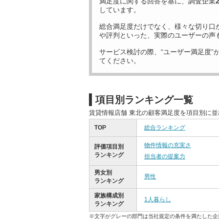
満足度に関する回答を基に、調査企業
しています。
総合満足度だけでなく、様々な切り口
や評判といった、実際のユーザーの声
サービス検討の際、“ユーザー満足度”
てください。
項目別ランキング一覧
賃貸情報店舗 東北の顧客満足度を項目別に
TOP
総合ランキング
物件情報の充実さ
評価項目別
ランキング
担当者の提案力
男女別
男性
ランキング
家族構成別
1人暮らし
ランキング
※文字がグレーの部門は当社規定の条件を満たした企