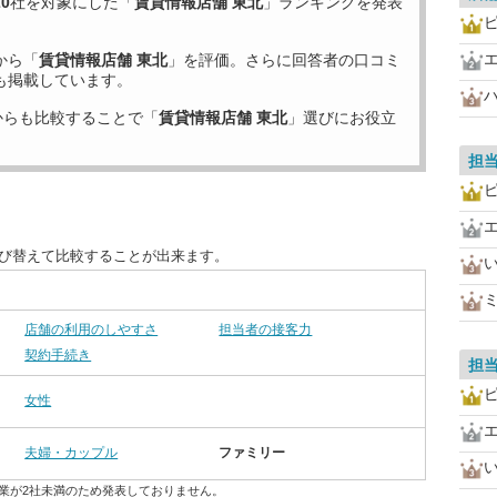
20
社を対象にした「
賃貸情報店舗 東北
」ランキングを発表
から「
賃貸情報店舗 東北
」を評価。さらに回答者の口コミ
も掲載しています。
からも比較することで「
賃貸情報店舗 東北
」選びにお役立
担
並び替えて比較することが出来ます。
店舗の利用のしやすさ
担当者の接客力
契約手続き
担
女性
夫婦・カップル
ファミリー
業が2社未満のため発表しておりません。