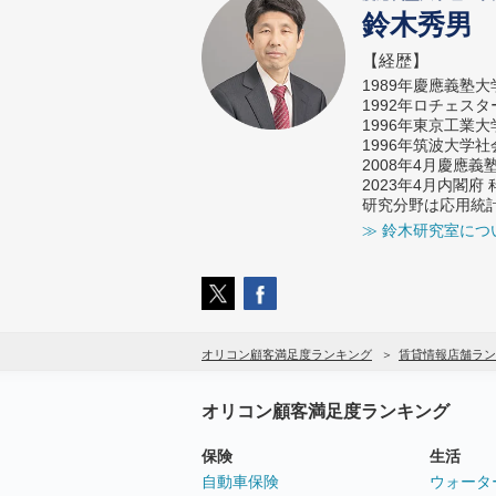
鈴木秀男
【経歴】
1989年慶應義塾
1992年ロチェス
1996年東京工業
1996年筑波大学
2008年4月慶應
2023年4月内閣
研究分野は応用統
≫ 鈴木研究室につ
オリコン顧客満足度ランキング
賃貸情報店舗ラン
オリコン顧客満足度ランキング
保険
生活
自動車保険
ウォータ