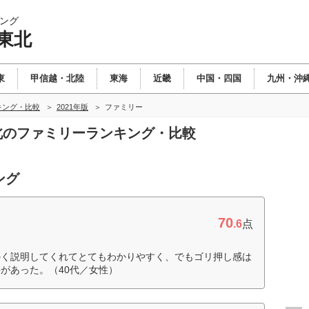
ング
東北
東
甲信越・北陸
東海
近畿
中国・四国
九州・沖
キング・比較
2021年版
ファミリー
東北のファミリーランキング・比較
ング
70
.6
点
かく説明してくれてとてもわかりやすく、でもゴリ押し感は
があった。（40代／女性）