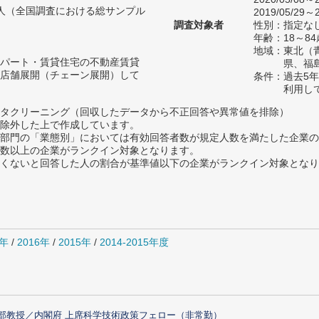
52人（全国調査における総サンプル
2019/05/29～2
調査対象者
性別：指定な
年齢：18～8
地域：東北（
パート・賃貸住宅の不動産賃貸
県、福
店舗展開（チェーン展開）して
条件：過去5
利用し
タクリーニング（回収したデータから不正回答や異常値を排除）
除外した上で作成しています。
部門の「業態別」においては有効回答者数が規定人数を満たした企業の
数以上の企業がランクイン対象となります。
めたくないと回答した人の割合が基準値以下の企業がランクイン対象とな
7年
/
2016年
/
2015年
/
2014-2015年度
部教授／内閣府 上席科学技術政策フェロー（非常勤）