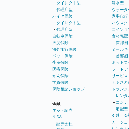
└
ダイレクト型
浄水型
└
代理店型
ウォータ
バイク保険
家事代行
└
ダイレクト型
ハウスク
└
代理店型
コインラ
自転車保険
食材宅配
火災保険
└
首都圏
海外旅行保険
ミールキ
ペット保険
└
首都圏
生命保険
ネットス
医療保険
フードデ
がん保険
サービス
学資保険
ふるさと
保険相談ショップ
トランク
└
レンタ
└
コンテ
金融
└
宅配型
ネット証券
引越し会
NISA
カーシェ
└
証券会社
レンタカ