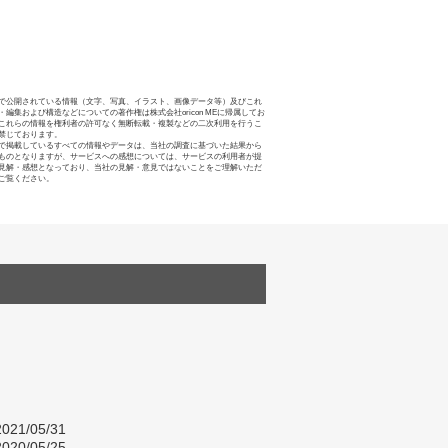
で公開されている情報（文字、写真、イラスト、画像データ等）及びこれ
・編集および構造などについての著作権は株式会社oricon MEに帰属してお
これらの情報を権利者の許可なく無断転載・複製などの二次利用を行うこ
禁じております。
で掲載しているすべての情報やデータは、当社の調査に基づいた結果から
ものとなりますが、サービスへの感想については、サービスの利用者が提
見解・感想となっており、当社の見解・意見ではないことをご理解いただ
ご覧ください。
021/05/31
020/05/25