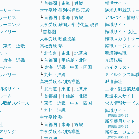
└
首都圏
｜
東海
｜
近畿
就活サイト
ーサーバー
大学受験 個別指導塾 現役
逆求人型就活サ
サービス
└
首都圏
｜
東海
｜
近畿
アルバイト情報
リーニング
大学受験 難関大学特化型 現役
転職サイト
ンドリー
└
首都圏
転職サイト 女性
大学受験 映像授業
転職スカウトサ
｜
東海
｜
近畿
高校受験 塾
転職エージェン
ット
└
北海道
｜
東北
｜
北関東
看護師転職
｜
東海
｜
近畿
└
首都圏
｜
甲信越・北陸
介護転職
ーパー
└
東海
｜
近畿
｜
中国・四国
ハイクラス・
リバリー
└
九州・沖縄
ミドルクラス転
高校受験 個別指導塾
派遣会社
納税サイト
└
北海道
｜
東北
｜
北関東
工場・製造業派
ルーム
└
首都圏
｜
甲信越・北陸
派遣求人サイト
ル収納スペース
└
東海
｜
近畿
｜
中国・四国
求人情報サービ
ナ
└
九州・沖縄
転職サイト
（採用担当向け）
中学受験 塾
新卒採用サイト
社
└
首都圏
｜
東海
｜
近畿
（採用担当向け）
アリング
中学受験 個別指導塾
新卒エージェン
（採用担当向け）
ー
└
首都圏