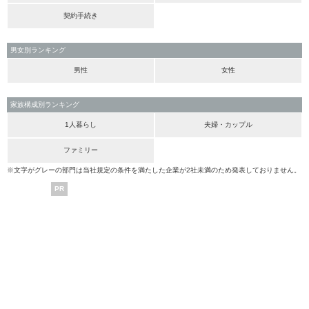
契約手続き
男女別ランキング
男性
女性
家族構成別ランキング
1人暮らし
夫婦・カップル
ファミリー
※文字がグレーの部門は当社規定の条件を満たした企業が2社未満のため発表しておりません。
PR