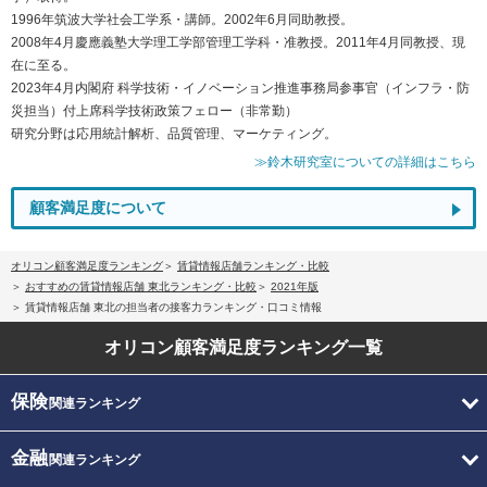
1996年筑波大学社会工学系・講師。2002年6月同助教授。
2008年4月慶應義塾大学理工学部管理工学科・准教授。2011年4月同教授、現
在に至る。
2023年4月内閣府 科学技術・イノベーション推進事務局参事官（インフラ・防
災担当）付上席科学技術政策フェロー（非常勤）
研究分野は応用統計解析、品質管理、マーケティング。
≫鈴木研究室についての詳細はこちら
顧客満足度について
オリコン顧客満足度ランキング
賃貸情報店舗ランキング・比較
おすすめの賃貸情報店舗 東北ランキング・比較
2021年版
賃貸情報店舗 東北の担当者の接客力ランキング・口コミ情報
オリコン顧客満足度
ランキング一覧
保険
関連ランキング
金融
関連ランキング