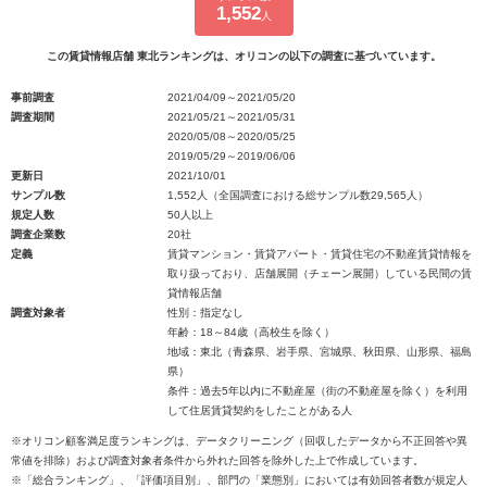
1,552
人
この賃貸情報店舗 東北ランキングは、オリコンの以下の調査に基づいています。
事前調査
2021/04/09～2021/05/20
調査期間
2021/05/21～2021/05/31
2020/05/08～2020/05/25
2019/05/29～2019/06/06
更新日
2021/10/01
サンプル数
1,552人（全国調査における総サンプル数29,565人）
規定人数
50人以上
調査企業数
20社
定義
賃貸マンション・賃貸アパート・賃貸住宅の不動産賃貸情報を
取り扱っており、店舗展開（チェーン展開）している民間の賃
貸情報店舗
調査対象者
性別：指定なし
年齢：18～84歳（高校生を除く）
地域：東北（青森県、岩手県、宮城県、秋田県、山形県、福島
県）
条件：過去5年以内に不動産屋（街の不動産屋を除く）を利用
して住居賃貸契約をしたことがある人
※オリコン顧客満足度ランキングは、データクリーニング（回収したデータから不正回答や異
常値を排除）および調査対象者条件から外れた回答を除外した上で作成しています。
※「総合ランキング」、「評価項目別」、部門の「業態別」においては有効回答者数が規定人