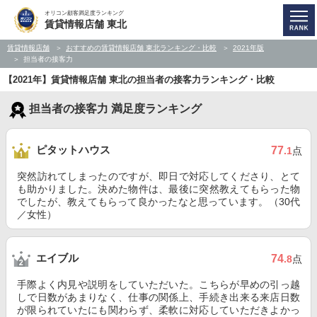
オリコン顧客満足度ランキング
賃貸情報店舗 東北
賃貸情報店舗
おすすめの賃貸情報店舗 東北ランキング・比較
2021年版
担当者の接客力
【2021年】賃貸情報店舗 東北の担当者の接客力ランキング・比較
担当者の接客力 満足度ランキング
ピタットハウス
77
.1
点
突然訪れてしまったのですが、即日で対応してくださり、とて
も助かりました。決めた物件は、最後に突然教えてもらった物
でしたが、教えてもらって良かったなと思っています。（30代
／女性）
エイブル
74
.8
点
手際よく内見や説明をしていただいた。こちらが早めの引っ越
しで日数があまりなく、仕事の関係上、手続き出来る来店日数
が限られていたにも関わらず、柔軟に対応していただきよかっ