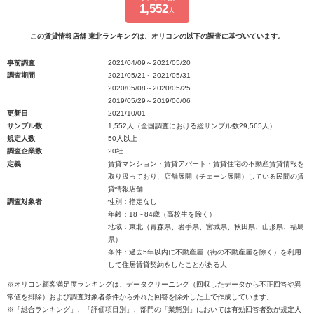
1,552
人
この賃貸情報店舗 東北ランキングは、オリコンの以下の調査に基づいています。
事前調査
2021/04/09～2021/05/20
調査期間
2021/05/21～2021/05/31
2020/05/08～2020/05/25
2019/05/29～2019/06/06
更新日
2021/10/01
サンプル数
1,552人（全国調査における総サンプル数29,565人）
規定人数
50人以上
調査企業数
20社
定義
賃貸マンション・賃貸アパート・賃貸住宅の不動産賃貸情報を
取り扱っており、店舗展開（チェーン展開）している民間の賃
貸情報店舗
調査対象者
性別：指定なし
年齢：18～84歳（高校生を除く）
地域：東北（青森県、岩手県、宮城県、秋田県、山形県、福島
県）
条件：過去5年以内に不動産屋（街の不動産屋を除く）を利用
して住居賃貸契約をしたことがある人
※オリコン顧客満足度ランキングは、データクリーニング（回収したデータから不正回答や異
常値を排除）および調査対象者条件から外れた回答を除外した上で作成しています。
※「総合ランキング」、「評価項目別」、部門の「業態別」においては有効回答者数が規定人