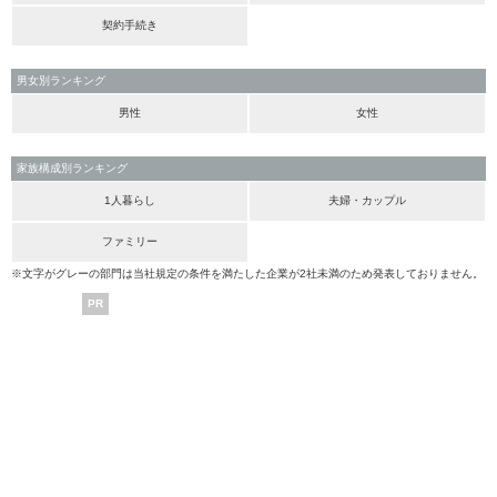
契約手続き
男女別ランキング
男性
女性
家族構成別ランキング
1人暮らし
夫婦・カップル
ファミリー
※文字がグレーの部門は当社規定の条件を満たした企業が2社未満のため発表しておりません。
PR