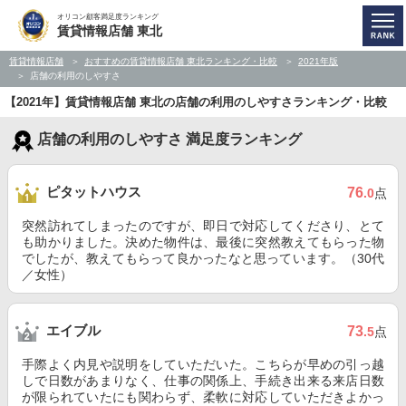
オリコン顧客満足度ランキング
賃貸情報店舗 東北
賃貸情報店舗
おすすめの賃貸情報店舗 東北ランキング・比較
2021年版
店舗の利用のしやすさ
【2021年】賃貸情報店舗 東北の店舗の利用のしやすさランキング・比較
店舗の利用のしやすさ 満足度ランキング
ピタットハウス
76
.0
点
突然訪れてしまったのですが、即日で対応してくださり、とて
も助かりました。決めた物件は、最後に突然教えてもらった物
でしたが、教えてもらって良かったなと思っています。（30代
／女性）
エイブル
73
.5
点
手際よく内見や説明をしていただいた。こちらが早めの引っ越
しで日数があまりなく、仕事の関係上、手続き出来る来店日数
が限られていたにも関わらず、柔軟に対応していただきよかっ