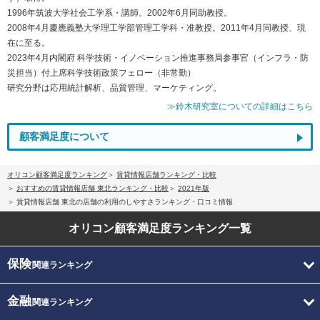
1996年筑波大学社会工学系・講師。2002年6月同助教授。
2008年4月慶應義塾大学理工学部管理工学科・准教授。2011年4月同教授、現
在に至る。
2023年4月内閣府 科学技術・イノベーション推進事務局参事官（インフラ・防
災担当）付上席科学技術政策フェロー（非常勤）
研究分野は応用統計解析、品質管理、マーケティング。
≫鈴木研究室についての詳細はこちら
顧客満足度について
オリコン顧客満足度ランキング
賃貸情報店舗ランキング・比較
おすすめの賃貸情報店舗 東北ランキング・比較
2021年版
賃貸情報店舗 東北の店舗の利用のしやすさランキング・口コミ情報
オリコン顧客満足度
ランキング一覧
保険
関連ランキング
金融
関連ランキング