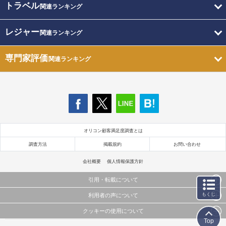
トラベル
関連ランキング
レジャー
関連ランキング
専門家評価
関連ランキング
オリコン顧客満足度調査とは
調査方法
掲載規約
お問い合わせ
会社概要
個人情報保護方針
引用・転載について
もくじ
利用者の声について
当サイトで公開されている情報（文字、写真、イラスト、画像データ等）及びこれらの配置・
編集および構造などについての著作権は株式会社oricon MEに帰属しております。
クッキーの使用について
当サイトに掲載している内容はすべてサービスの利用者が提出された見解・感想です。
これらの情報を権利者の許可なく無断転載・複製などの二次利用を行うことは固く禁じており
Top
弊社が内容について正確性を含め一切保証するものではありません。
ます。