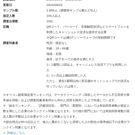
更新日
2024/09/02
サンプル数
2,866人（調査時サンプル数3,179人）
規定人数
100人以上
調査企業数
16社
定義
QRコード、バーコード、非接触型決済などスマートフォンを
利用したキャッシュレス決済を提供する企業
※QRコードは(株)デンソーウェーブの登録商標です
調査対象者
性別：指定なし
年齢：18～84歳
地域：全国
条件：以下すべての条件を満たす人
1）1週間に1回以上、キャッシュレス決済アプリを利用した
人
2）1ヶ月以上継続利用した人
ただし、過去1週間以内に実店舗やネットショップでの決済を
行っていない人は除く。
※オリコン顧客満足度ランキングは、データクリーニング（回収したデータから不正回答や異
常値を排除）および調査対象者条件から外れた回答を除外した上で作成しています。
※「総合ランキング」、「評価項目別」、部門の「業態別」においては有効回答者数が規定人
数を満たした企業のみランクイン対象となります。その他の部門においては有効回答者数が規
定人数の半数以上の企業がランクイン対象となります。
※総合得点が60.0点以上で、他人に薦めたくないと回答した人の割合が基準値以下の企業がラ
ンクイン対象となります。
≫ 詳細はこちら