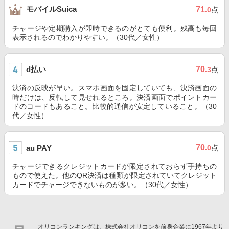
モバイルSuica
71
.0
点
チャージや定期購入が即時できるのがとても便利。残高も毎回
表示されるのでわかりやすい。（30代／女性）
d払い
70
.3
点
決済の反映が早い。スマホ画面を固定していても、決済画面の
時だけは、反転して見せれるところ。決済画面でポイントカー
ドのコードもあること。比較的通信が安定していること。（30
代／女性）
70
au PAY
.0
点
チャージできるクレジットカードが限定されておらず手持ちの
もので使えた。他のQR決済は種類が限定されていてクレジット
カードでチャージできないものが多い。（30代／女性）
オリコンランキングは、株式会社オリコンを前身企業に1967年より