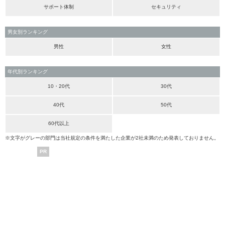
サポート体制
セキュリティ
男女別ランキング
男性
女性
年代別ランキング
10・20代
30代
40代
50代
60代以上
※文字がグレーの部門は当社規定の条件を満たした企業が2社未満のため発表しておりません。
PR