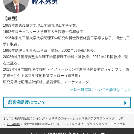
鈴木秀男
【経歴】
1989年慶應義塾大学理工学部管理工学科卒業。
1992年ロチェスター大学経営大学院修士課程修了。
1996年東京工業大学大学院理工学研究科博士課程経営工学専攻修了。博士（工
学）取得。
1996年筑波大学社会工学系・講師。2002年6月同助教授。
2008年4月慶應義塾大学理工学部管理工学科・准教授。2011年4月同教授、現
在に至る。
2023年4月内閣府 科学技術・イノベーション推進事務局参事官（インフラ・防
災担当）付上席科学技術政策フェロー（非常勤）
研究分野は応用統計解析、品質管理、マーケティング。
≫鈴木研究室についての詳細はこちら
顧客満足度について
オリコン顧客満足度ランキング
おすすめのキャッシュレス決済アプリランキング・比較
2024年版
女性の利用者が選んだ、キャッシュレス決済アプリランキング・口コミ情報