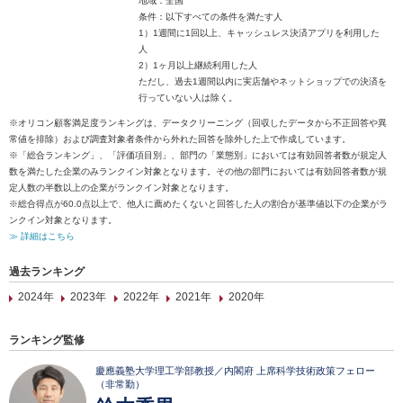
地域：全国
条件：以下すべての条件を満たす人
1）1週間に1回以上、キャッシュレス決済アプリを利用した
人
2）1ヶ月以上継続利用した人
ただし、過去1週間以内に実店舗やネットショップでの決済を
行っていない人は除く。
※オリコン顧客満足度ランキングは、データクリーニング（回収したデータから不正回答や異
常値を排除）および調査対象者条件から外れた回答を除外した上で作成しています。
※「総合ランキング」、「評価項目別」、部門の「業態別」においては有効回答者数が規定人
数を満たした企業のみランクイン対象となります。その他の部門においては有効回答者数が規
定人数の半数以上の企業がランクイン対象となります。
※総合得点が60.0点以上で、他人に薦めたくないと回答した人の割合が基準値以下の企業がラ
ンクイン対象となります。
≫ 詳細はこちら
過去ランキング
2024年
2023年
2022年
2021年
2020年
ランキング監修
慶應義塾大学理工学部教授／内閣府 上席科学技術政策フェロー
（非常勤）