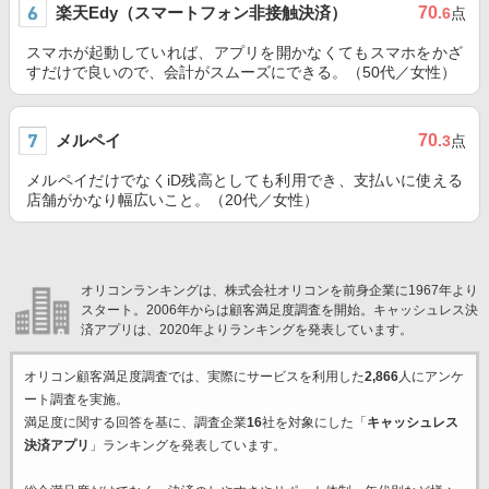
楽天Edy（スマートフォン非接触決済）
70
.6
点
スマホが起動していれば、アプリを開かなくてもスマホをかざ
すだけで良いので、会計がスムーズにできる。（50代／女性）
メルペイ
70
.3
点
メルペイだけでなくiD残高としても利用でき、支払いに使える
店舗がかなり幅広いこと。（20代／女性）
オリコンランキングは、株式会社オリコンを前身企業に1967年より
スタート。2006年からは顧客満足度調査を開始。キャッシュレス決
済アプリは、2020年よりランキングを発表しています。
オリコン顧客満足度調査では、実際にサービスを利用した
2,866
人にアンケ
ート調査を実施。
満足度に関する回答を基に、調査企業
16
社を対象にした「
キャッシュレス
決済アプリ
」ランキングを発表しています。