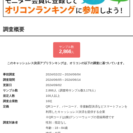
調査概要
サンプル数
2,866
人
このキャッシュレス決済アプリランキングは、オリコンの以下の調査に基づいています。
事前調査
2024/02/22～2024/06/04
調査期間
2024/06/05～2024/06/14
更新日
2024/09/02
サンプル数
2,866人（調査時サンプル数3,179人）
規定人数
100人以上
調査企業数
16社
定義
QRコード、バーコード、非接触型決済などスマートフォンを
利用したキャッシュレス決済を提供する企業
※QRコードは(株)デンソーウェーブの登録商標です
調査対象者
性別：指定なし
年齢：18～84歳