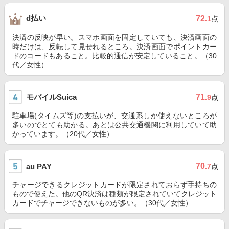
d払い
72
.1
点
決済の反映が早い。スマホ画面を固定していても、決済画面の
時だけは、反転して見せれるところ。決済画面でポイントカー
ドのコードもあること。比較的通信が安定していること。（30
代／女性）
モバイルSuica
71
.9
点
駐車場(タイムズ等)の支払いが、交通系しか使えないところが
多いのでとても助かる。あとは公共交通機関に利用していて助
かっています。（20代／女性）
70
au PAY
.7
点
チャージできるクレジットカードが限定されておらず手持ちの
もので使えた。他のQR決済は種類が限定されていてクレジット
カードでチャージできないものが多い。（30代／女性）