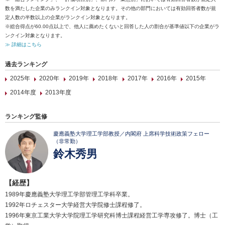
数を満たした企業のみランクイン対象となります。その他の部門においては有効回答者数が規
定人数の半数以上の企業がランクイン対象となります。
※総合得点が60.00点以上で、他人に薦めたくないと回答した人の割合が基準値以下の企業がラ
ンクイン対象となります。
≫ 詳細はこちら
過去ランキング
2025年
2020年
2019年
2018年
2017年
2016年
2015年
2014年度
2013年度
ランキング監修
慶應義塾大学理工学部教授／内閣府 上席科学技術政策フェロー
（非常勤）
鈴木秀男
【経歴】
1989年慶應義塾大学理工学部管理工学科卒業。
1992年ロチェスター大学経営大学院修士課程修了。
1996年東京工業大学大学院理工学研究科博士課程経営工学専攻修了。博士（工