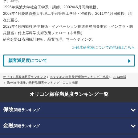
学）取得。
1996年筑波大学社会工学系・講師。2002年6月同助教授。
2008年4月慶應義塾大学理工学部管理工学科・准教授。2011年4月同教授、現
在に至る。
2023年4月内閣府 科学技術・イノベーション推進事務局参事官（インフラ・防
災担当）付上席科学技術政策フェロー（非常勤）
研究分野は応用統計解析、品質管理、マーケティング。
≫鈴木研究室についての詳細はこちら
顧客満足度について
オリコン顧客満足度ランキング
おすすめの海外旅行保険ランキング・比較
2014年版
海外旅行保険の携行品損害ランキング・口コミ情報
オリコン顧客満足度
ランキング一覧
保険
関連ランキング
金融
関連ランキング