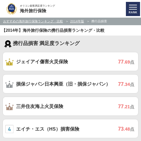
オリコン顧客満足度ランキング
海外旅行保険
おすすめの海外旅行保険ランキング・比較
2014年版
携行品損害
【2014年】海外旅行保険の携行品損害ランキング・比較
携行品損害 満足度ランキング
ジェイアイ傷害火災保険
77
.69
点
損保ジャパン日本興亜（旧・損保ジャパン）
77
.34
点
三井住友海上火災保険
77
.21
点
エイチ・エス（HS）損害保険
73
.48
点