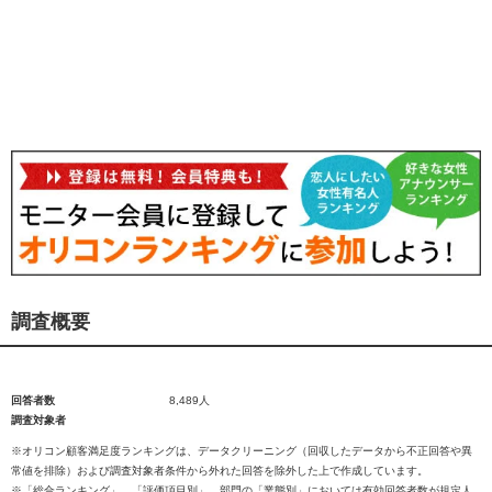
調査概要
回答者数
8,489人
調査対象者
※オリコン顧客満足度ランキングは、データクリーニング（回収したデータから不正回答や異
常値を排除）および調査対象者条件から外れた回答を除外した上で作成しています。
※「総合ランキング」、「評価項目別」、部門の「業態別」においては有効回答者数が規定人