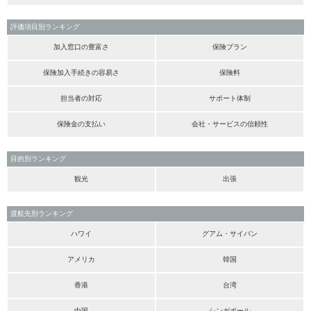
評価項目別ランキング
加入窓口の豊富さ
保険プラン
保険加入手続きの容易さ
保険料
担当者の対応
サポート体制
保険金の支払い
会社・サービスの信頼性
目的別ランキング
観光
出張
渡航先別ランキング
ハワイ
グアム・サイパン
アメリカ
韓国
香港
台湾
中国
シンガポール