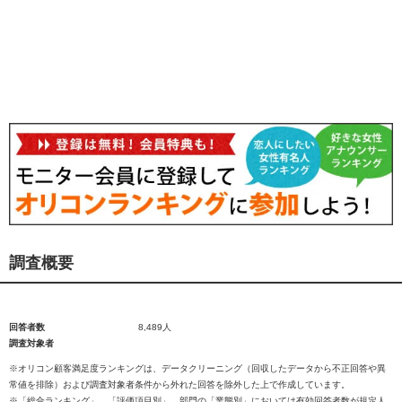
調査概要
回答者数
8,489人
調査対象者
※オリコン顧客満足度ランキングは、データクリーニング（回収したデータから不正回答や異
常値を排除）および調査対象者条件から外れた回答を除外した上で作成しています。
※「総合ランキング」、「評価項目別」、部門の「業態別」においては有効回答者数が規定人