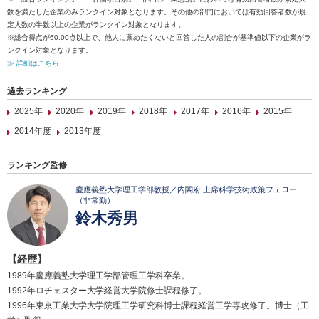
数を満たした企業のみランクイン対象となります。その他の部門においては有効回答者数が規
定人数の半数以上の企業がランクイン対象となります。
※総合得点が60.00点以上で、他人に薦めたくないと回答した人の割合が基準値以下の企業がラ
ンクイン対象となります。
≫ 詳細はこちら
過去ランキング
2025年
2020年
2019年
2018年
2017年
2016年
2015年
2014年度
2013年度
ランキング監修
慶應義塾大学理工学部教授／内閣府 上席科学技術政策フェロー
（非常勤）
鈴木秀男
【経歴】
1989年慶應義塾大学理工学部管理工学科卒業。
1992年ロチェスター大学経営大学院修士課程修了。
1996年東京工業大学大学院理工学研究科博士課程経営工学専攻修了。博士（工