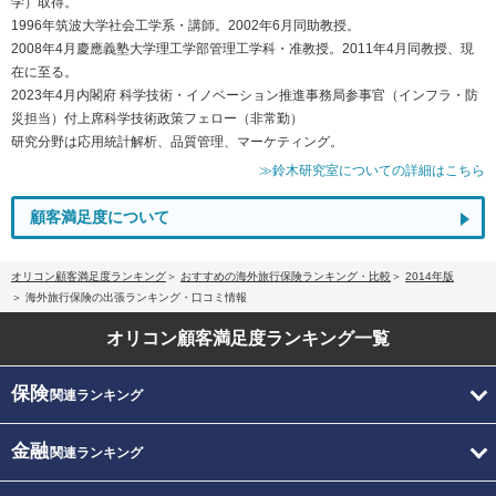
学）取得。
1996年筑波大学社会工学系・講師。2002年6月同助教授。
2008年4月慶應義塾大学理工学部管理工学科・准教授。2011年4月同教授、現
在に至る。
2023年4月内閣府 科学技術・イノベーション推進事務局参事官（インフラ・防
災担当）付上席科学技術政策フェロー（非常勤）
研究分野は応用統計解析、品質管理、マーケティング。
≫鈴木研究室についての詳細はこちら
顧客満足度について
オリコン顧客満足度ランキング
おすすめの海外旅行保険ランキング・比較
2014年版
海外旅行保険の出張ランキング・口コミ情報
オリコン顧客満足度
ランキング一覧
保険
関連ランキング
金融
関連ランキング