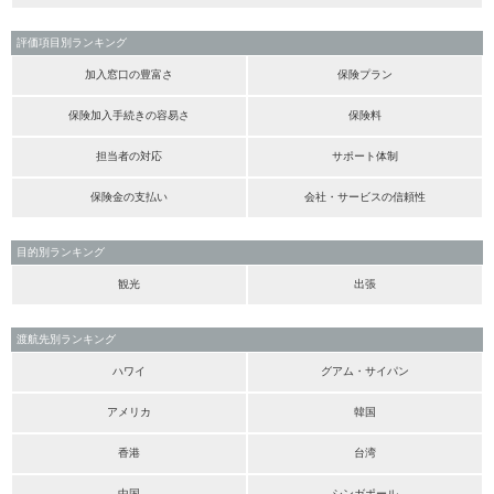
評価項目別ランキング
加入窓口の豊富さ
保険プラン
保険加入手続きの容易さ
保険料
担当者の対応
サポート体制
保険金の支払い
会社・サービスの信頼性
目的別ランキング
観光
出張
渡航先別ランキング
ハワイ
グアム・サイパン
アメリカ
韓国
香港
台湾
中国
シンガポール