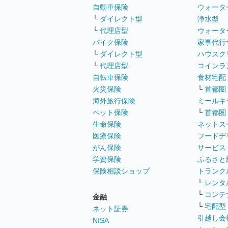
自動車保険
ウォータ
└
ダイレクト型
浄水型
└
代理店型
ウォータ
バイク保険
家事代行
└
ダイレクト型
ハウスク
└
代理店型
コインラ
自転車保険
食材宅配
火災保険
└
首都圏
海外旅行保険
ミールキ
ペット保険
└
首都圏
生命保険
ネットス
医療保険
フードデ
がん保険
サービス
学資保険
ふるさと
保険相談ショップ
トランク
└
レンタ
└
コンテ
金融
└
宅配型
ネット証券
引越し会
NISA