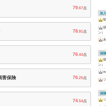
79
.67
点
加
78
険
.91
点
ン）
保
76
.44
点
ン）
a
76
損害保険
.25
点
保
74
.54
点