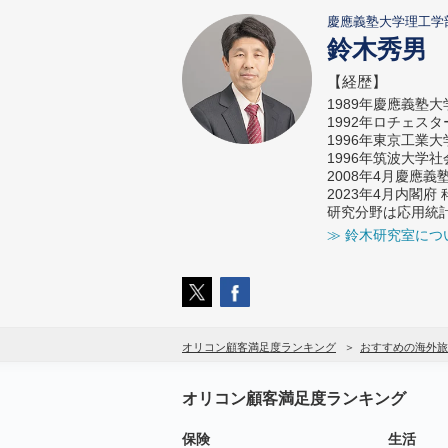
慶應義塾大学理工学
鈴木秀男
【経歴】
1989年慶應義塾
1992年ロチェス
1996年東京工業
1996年筑波大学
2008年4月慶應
2023年4月内閣
研究分野は応用統
≫ 鈴木研究室につ
オリコン顧客満足度ランキング
おすすめの海外旅
オリコン顧客満足度ランキング
保険
生活