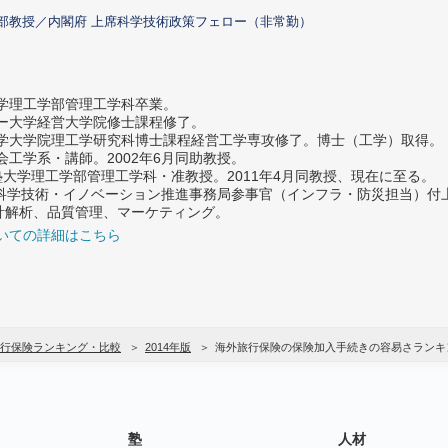
部教授／内閣府 上席科学技術政策フェロー（非常勤）
大学理工学部管理工学科卒業。
ター大学経営大学院修士課程修了。
大学大学院理工学研究科博士課程経営工学専攻修了。博士（工学）取得。
社会工学系・講師。2002年6月同助教授。
義塾大学理工学部管理工学科・准教授。2011年4月同教授、現在に至る。
府 科学技術・イノベーション推進事務局参事官（インフラ・防災担当）
計解析、品質管理、マーケティング。
いての詳細はこちら
行保険ランキング・比較
2014年版
海外旅行保険の保険加入手続きの容易さランキ
塾
人材