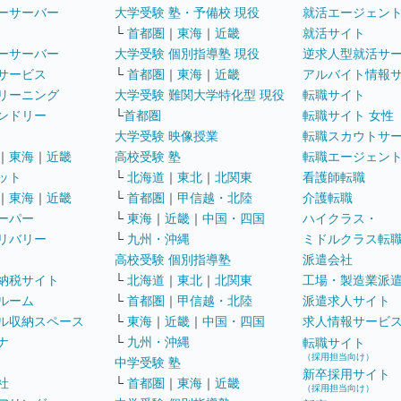
ーサーバー
大学受験 塾・予備校 現役
就活エージェン
└
首都圏
｜
東海
｜
近畿
就活サイト
ーサーバー
大学受験 個別指導塾 現役
逆求人型就活サ
サービス
└
首都圏
｜
東海
｜
近畿
アルバイト情報
リーニング
大学受験 難関大学特化型 現役
転職サイト
ンドリー
└
首都圏
転職サイト 女性
大学受験 映像授業
転職スカウトサ
｜
東海
｜
近畿
高校受験 塾
転職エージェン
ット
└
北海道
｜
東北
｜
北関東
看護師転職
｜
東海
｜
近畿
└
首都圏
｜
甲信越・北陸
介護転職
ーパー
└
東海
｜
近畿
｜
中国・四国
ハイクラス・
リバリー
└
九州・沖縄
ミドルクラス転
高校受験 個別指導塾
派遣会社
納税サイト
└
北海道
｜
東北
｜
北関東
工場・製造業派
ルーム
└
首都圏
｜
甲信越・北陸
派遣求人サイト
ル収納スペース
└
東海
｜
近畿
｜
中国・四国
求人情報サービ
ナ
└
九州・沖縄
転職サイト
（採用担当向け）
中学受験 塾
新卒採用サイト
社
└
首都圏
｜
東海
｜
近畿
（採用担当向け）