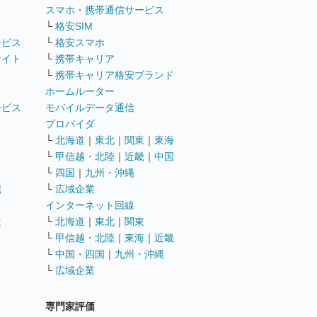
ト
スマホ・携帯通信サービス
└
格安SIM
ービス
└
格安スマホ
サイト
└
携帯キャリア
└
携帯キャリア格安ブランド
ホームルーター
ービス
モバイルデータ通信
ト
プロバイダ
└
北海道
｜
東北
｜
関東
｜
東海
└
甲信越・北陸
｜
近畿
｜
中国
└
四国
｜
九州・沖縄
職
└
広域企業
インターネット回線
遣
└
北海道
｜
東北
｜
関東
└
甲信越・北陸
｜
東海
｜
近畿
ス
└
中国・四国
｜
九州・沖縄
└
広域企業
専門家評価