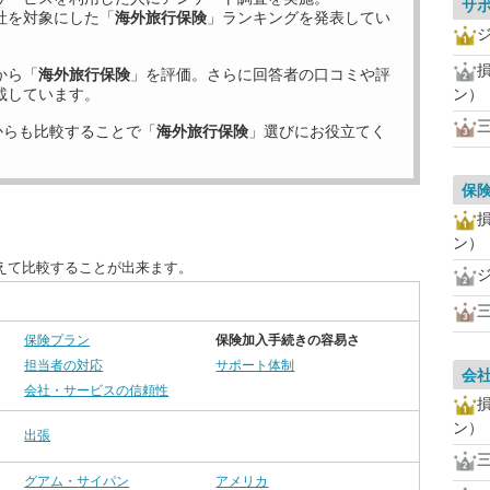
サ
社を対象にした「
海外旅行保険
」ランキングを発表してい
から「
海外旅行保険
」を評価。さらに回答者の口コミや評
載しています。
ン）
からも比較することで「
海外旅行保険
」選びにお役立てく
保
ン）
えて比較することが出来ます。
保険プラン
保険加入手続きの容易さ
担当者の対応
サポート体制
会
会社・サービスの信頼性
ン）
出張
グアム・サイパン
アメリカ