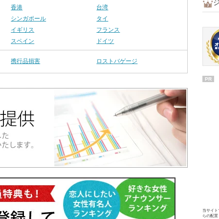
香港
台湾
シンガポール
タイ
イギリス
フランス
スペイン
ドイツ
携行品損害
ロストバゲージ
PR
当サイト
らの配置