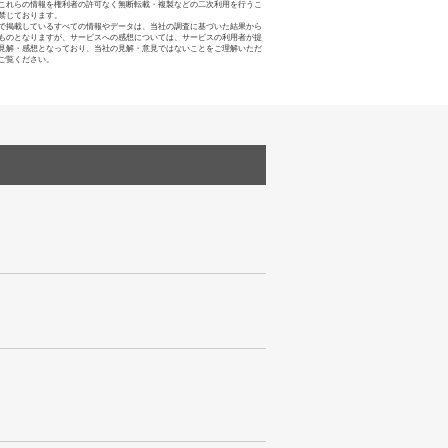
これらの情報を権利者の許可なく無断転載・複製などの二次利用を行うこ
禁じております。
で掲載しているすべての情報やデータは、当社の調査に基づいた結果から
ものとなりますが、サービスへの感想については、サービスの利用者が提
見解・感想となっており、当社の見解・意見ではないことをご理解いただ
ご覧ください。