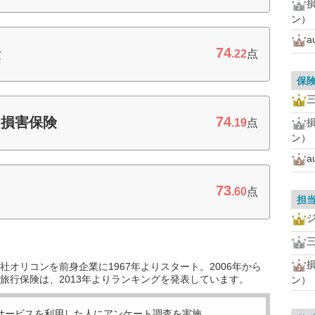
ン）
a
74
険
.22
点
保
74
和損害保険
.19
点
ン）
a
73
.60
点
担
オリコンを前身企業に1967年よりスタート。2006年から
旅行保険は、2013年よりランキングを発表しています。
ン）
サービスを利用した
人にアンケート調査を実施。