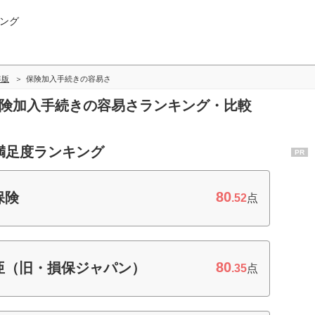
ング
年版
保険加入手続きの容易さ
保険加入手続きの容易さランキング・比較
満足度ランキング
PR
80
保険
.52
点
80
亜（旧・損保ジャパン）
.35
点