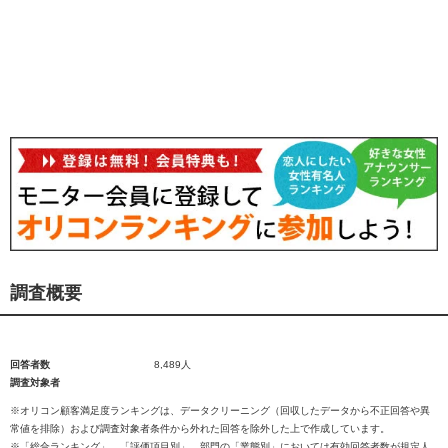
調査概要
回答者数
8,489人
調査対象者
※オリコン顧客満足度ランキングは、データクリーニング（回収したデータから不正回答や異
常値を排除）および調査対象者条件から外れた回答を除外した上で作成しています。
※「総合ランキング」、「評価項目別」、部門の「業態別」においては有効回答者数が規定人