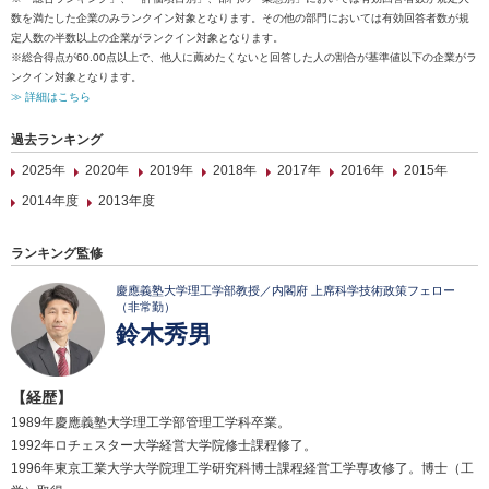
数を満たした企業のみランクイン対象となります。その他の部門においては有効回答者数が規
定人数の半数以上の企業がランクイン対象となります。
※総合得点が60.00点以上で、他人に薦めたくないと回答した人の割合が基準値以下の企業がラ
ンクイン対象となります。
≫ 詳細はこちら
過去ランキング
2025年
2020年
2019年
2018年
2017年
2016年
2015年
2014年度
2013年度
ランキング監修
慶應義塾大学理工学部教授／内閣府 上席科学技術政策フェロー
（非常勤）
鈴木秀男
【経歴】
1989年慶應義塾大学理工学部管理工学科卒業。
1992年ロチェスター大学経営大学院修士課程修了。
1996年東京工業大学大学院理工学研究科博士課程経営工学専攻修了。博士（工