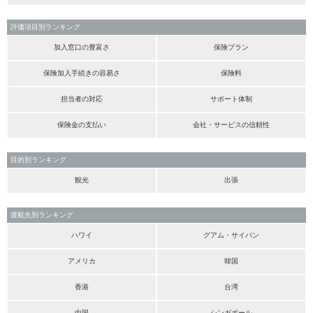
評価項目別ランキング
加入窓口の豊富さ
保険プラン
保険加入手続きの容易さ
保険料
担当者の対応
サポート体制
保険金の支払い
会社・サービスの信頼性
目的別ランキング
観光
出張
渡航先別ランキング
ハワイ
グアム・サイパン
アメリカ
韓国
香港
台湾
中国
シンガポール