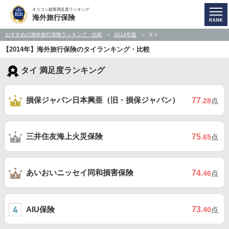
オリコン顧客満足度ランキング
海外旅行保険
おすすめの海外旅行保険ランキング・比較
2014年版
タイ
【2014年】海外旅行保険のタイランキング・比較
タイ 満足度ランキング
損保ジャパン日本興亜（旧・損保ジャパン）
77
.28
点
三井住友海上火災保険
75
.65
点
あいおいニッセイ同和損害保険
74
.46
点
AIU保険
73
.40
点