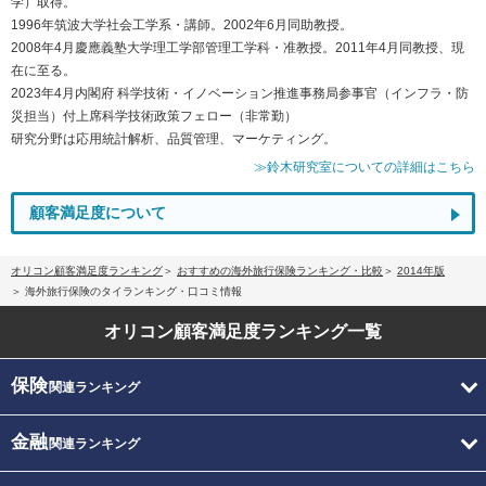
学）取得。
1996年筑波大学社会工学系・講師。2002年6月同助教授。
2008年4月慶應義塾大学理工学部管理工学科・准教授。2011年4月同教授、現
在に至る。
2023年4月内閣府 科学技術・イノベーション推進事務局参事官（インフラ・防
災担当）付上席科学技術政策フェロー（非常勤）
研究分野は応用統計解析、品質管理、マーケティング。
≫鈴木研究室についての詳細はこちら
顧客満足度について
オリコン顧客満足度ランキング
おすすめの海外旅行保険ランキング・比較
2014年版
海外旅行保険のタイランキング・口コミ情報
オリコン顧客満足度
ランキング一覧
保険
関連ランキング
金融
関連ランキング